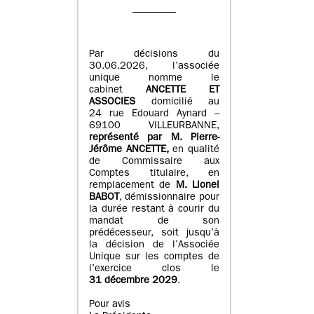
Par décisions du
30.06.2026, l’associée
unique nomme le
cabinet
ANCETTE ET
ASSOCIES
domicilié au
24 rue Edouard Aynard –
69100 VILLEURBANNE,
r
eprésenté par M
.
Pierre
-
Jérôme ANCETTE,
en qualité
de Commissaire aux
Comptes titulaire, en
remplacement de
M
.
Lionel
BABOT
, démissionnaire pour
la durée restant à courir du
mandat de son
prédécesseur, soit jusqu’à
la décision de l’Associée
Unique sur les comptes de
l’exercice clos le
31 décembre 2029
.
Pour avis