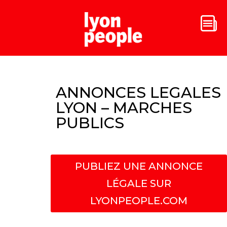
ANNONCES LEGALES
LYON – MARCHES
PUBLICS
PUBLIEZ UNE ANNONCE
LÉGALE SUR
LYONPEOPLE.COM