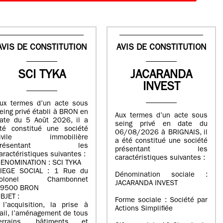
AVIS DE CONSTITUTION
AVIS DE CONSTITUTION
SCI TYKA
JACARANDA
INVEST
ux termes d’un acte sous
eing privé établi à BRON en
Aux termes d’un acte sous
ate du 5 Août 2026, il a
seing privé en date du
té constitué une société
06/08/2026 à BRIGNAIS, il
civile immobilière
a été constitué une société
présentant les
présentant les
aractéristiques suivantes :
caractéristiques suivantes :
ENOMINATION : SCI TYKA
IEGE SOCIAL : 1 Rue du
Dénomination sociale :
colonel Chambonnet
JACARANDA INVEST
9500 BRON
BJET :
Forme sociale : Société par
 l’acquisition, la prise à
Actions Simplifiée
ail, l’aménagement de tous
errains, bâtiments et