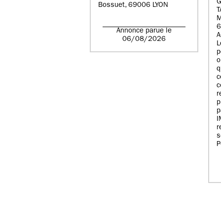
G
Bossuet, 69006 LYON
T
6
Annonce parue le
A
06/08/2026
L
p
o
q
c
c
r
p
p
r
s
P