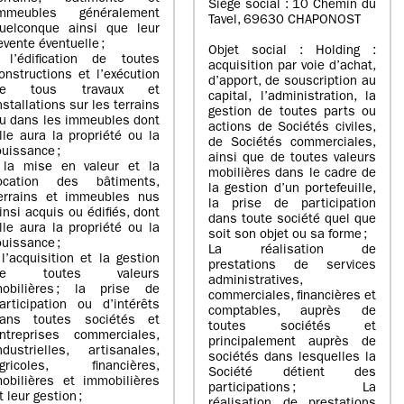
Siège social : 10 Chemin du
mmeubles généralement
Tavel, 69630 CHAPONOST
uelconque ainsi que leur
evente éventuelle ;
Objet social : Holding :
 l’édification de toutes
acquisition par voie d’achat,
onstructions et l’exécution
d’apport, de souscription au
de tous travaux et
capital, l’administration, la
nstallations sur les terrains
gestion de toutes parts ou
u dans les immeubles dont
actions de Sociétés civiles,
lle aura la propriété ou la
de Sociétés commerciales,
ouissance ;
ainsi que de toutes valeurs
 la mise en valeur et la
mobilières dans le cadre de
ocation des bâtiments,
la gestion d’un portefeuille,
errains et immeubles nus
la prise de participation
insi acquis ou édifiés, dont
dans toute société quel que
lle aura la propriété ou la
soit son objet ou sa forme ;
ouissance ;
La réalisation de
 l’acquisition et la gestion
prestations de services
de toutes valeurs
administratives,
obilières ; la prise de
commerciales, financières et
articipation ou d’intérêts
comptables, auprès de
ans toutes sociétés et
toutes sociétés et
ntreprises commerciales,
principalement auprès de
ndustrielles, artisanales,
sociétés dans lesquelles la
gricoles, financières,
Société détient des
obilières et immobilières
participations ; La
t leur gestion ;