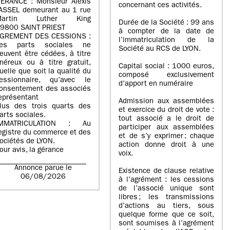
ERANCE : Monsieur Alexis
concernant ces activités.
ASSEL demeurant au 1 rue
Martin Luther King
Durée de la Société : 99 ans
9800 SAINT PRIEST
à compter de la date de
GREMENT DES CESSIONS :
l’immatriculation de la
es parts sociales ne
Société au RCS de LYON.
euvent être cédées, à titre
néreux ou à titre gratuit,
Capital social : 1000 euros,
uelle que soit la qualité du
composé exclusivement
essionnaire, qu’avec le
d’apport en numéraire
onsentement des associés
eprésentant
Admission aux assemblées
lus des trois quarts des
et exercice du droit de vote :
arts sociales.
tout associé a le droit de
IMMATRICULATION : Au
participer aux assemblées
egistre du commerce et des
et de s’y exprimer ; chaque
ociétés de LYON.
action donne droit à une
our avis, la gérance
voix.
Annonce parue le
Existence de clause relative
06/08/2026
à l’agrément : les cessions
de l’associé unique sont
libres ; les transmissions
d’actions au tiers, sous
quelque forme que ce soit,
sont soumises à l’agrément