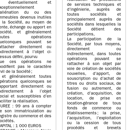
réalisation de prestations
- éventuellement et
de services techniques et
xceptionnellement
d’ingénierie, auprès de
’aliénation du ou des
toutes sociétés et
mmeubles devenus inutiles
principalement auprès de
 la Société, au moyen de
sociétés dans lesquelles la
ente, échange ou apport en
Société détient des
ociété, et généralement
participations,
toutes opérations
La participation de la
uelconques pouvant se
Société, par tous moyens,
attacher directement ou
directement ou
ndirectement à l’objet ci-
indirectement, dans toutes
essus défini, pourvu
opérations pouvant se
ue ces opérations ne
rattacher à son objet par
odifient pas le caractère
voie de création de sociétés
ivil de la Société ;
nouvelles, d’apport, de
 et généralement toutes
souscription ou d’achat de
pérations quelconques se
titres ou droits sociaux, de
apportant directement ou
fusion ou autrement, de
ndirectement à l’objet
création, d’acquisition, de
ocial et susceptibles d’en
location, de prise en
aciliter la réalisation.
location-gérance de tous
UREE : 99 ans à compter
fonds de commerce ou
e son immatriculation au
établissements ; la prise,
egistre du commerce et des
l’acquisition, l’exploitation
ociétés.
ou la cession de tous
APITAL : 1 000 EUROS
procédés et brevets