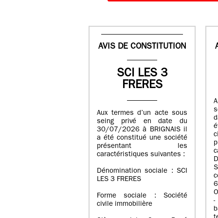
AVIS DE CONSTITUTION
SCI LES 3
FRERES
A
s
Aux termes d’un acte sous
d
seing privé en date du
é
30/07/2026 à BRIGNAIS il
a été constitué une société
présentant les
c
caractéristiques suivantes :
D
S
Dénomination sociale : SCI
LES 3 FRERES
6
O
Forme sociale : Société
-
civile immobilière
b
t