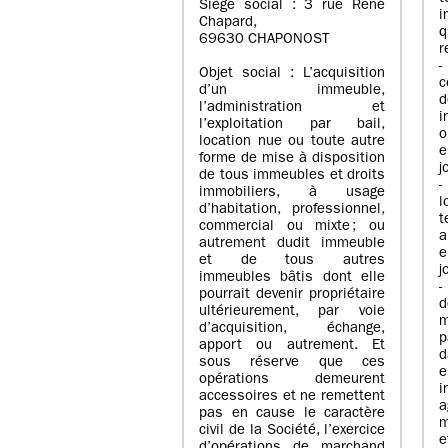
Siège social : 3 rue René
i
Chapard,
q
69630 CHAPONOST
r
-
Objet social : L’acquisition
c
d’un immeuble,
l’administration et
i
l’exploitation par bail,
o
location nue ou toute autre
e
forme de mise à disposition
j
de tous immeubles et droits
-
immobiliers, à usage
l
d’habitation, professionnel,
t
commercial ou mixte ; ou
a
autrement dudit immeuble
e
et de tous autres
j
immeubles bâtis dont elle
-
pourrait devenir propriétaire
ultérieurement, par voie
m
d’acquisition, échange,
p
apport ou autrement. Et
d
sous réserve que ces
e
opérations demeurent
i
accessoires et ne remettent
a
pas en cause le caractère
m
civil de la Société, l’exercice
e