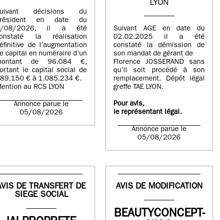
LYON
suivant décisions du
Président en date du
5/08/2026, il a été
Suivant AGE en date du
onstaté la réalisation
02.02.2025 il a été
éfinitive de l’augmentation
constaté la démission de
e capital en numéraire d’un
son mandat de gérant de
montant de 96.084 €,
Florence JOSSERAND sans
ortant le capital social de
qu’il soit procédé à son
89.150 € à 1.085.234 €.
remplacement. Dépôt légal
ention au RCS LYON
greffe TAE LYON.
Pour avis,
Annonce parue le
le représentant légal.
05/08/2026
Annonce parue le
05/08/2026
AVIS DE TRANSFERT DE
AVIS DE MODIFICATION
SIEGE SOCIAL
BEAUTYCONCEPT-