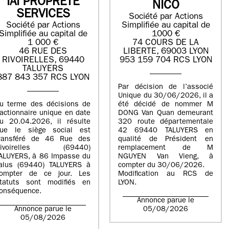
IAI PROPRETE
NICO
SERVICES
Société par Actions
Société par Actions
Simplifiée au capital de
Simplifiée au capital de
1000 €
1 000 €
74 COURS DE LA
46 RUE DES
LIBERTE, 69003 LYON
RIVOIRELLES, 69440
953 159 704 RCS LYON
TALUYERS
887 843 357 RCS LYON
Par décision de l’associé
Unique du 30/06/2026, il a
u terme des décisions de
été décidé de nommer M
’actionnaire unique en date
DONG Van Quan demeurant
u 20.04.2026, il résulte
320 route départementale
ue le siège social est
42 69440 TALUYERS en
ransféré de 46 Rue des
qualité de Président en
Rivoirelles (69440)
remplacement de M
ALUYERS, à 86 Impasse du
NGUYEN Van Vieng, à
alus (69440) TALUYERS à
compter du 30/06/2026.
ompter de ce jour. Les
Modification au RCS de
tatuts sont modifiés en
LYON.
onséquence.
Annonce parue le
Annonce parue le
05/08/2026
05/08/2026