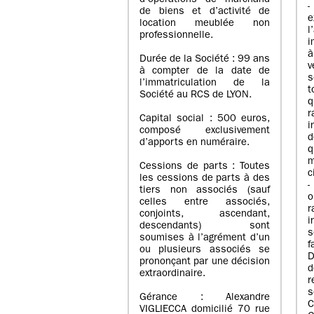
d’opérations de marchand
de biens et d’activité de
e
location meublée non
l
professionnelle.
i
à
Durée de la Société : 99 ans
v
à compter de la date de
s
l’immatriculation de la
Société au RCS de LYON.
q
r
Capital social : 500 euros,
i
composé exclusivement
d
d’apports en numéraire.
q
m
Cessions de parts : Toutes
c
les cessions de parts à des
-
tiers non associés (sauf
o
celles entre associés,
r
conjoints, ascendant,
i
descendants) sont
s
soumises à l’agrément d’un
f
ou plusieurs associés se
D
prononçant par une décision
d
extraordinaire.
r
s
Gérance : Alexandre
C
VIGLIECCA domicilié 70 rue