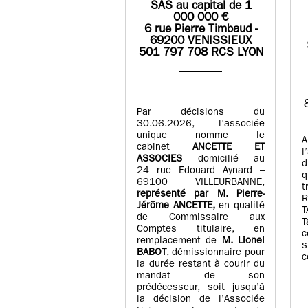
SAS
au capital de
1
0
00 000
€
6 rue Pierre Timbaud -
69200 VENISSIEUX
501 797 708 RCS LYON
Par décisions du
30.06.2026, l’associée
unique nomme le
A
cabinet
ANCETTE ET
l
ASSOCIES
domicilié au
d
24 rue Edouard Aynard –
q
69100 VILLEURBANNE,
t
r
eprésenté par M
.
Pierre
-
Jérôme ANCETTE,
en qualité
T
de Commissaire aux
T
Comptes titulaire, en
c
remplacement de
M
.
Lionel
s
BABOT
, démissionnaire pour
c
la durée restant à courir du
mandat de son
prédécesseur, soit jusqu’à
la décision de l’Associée