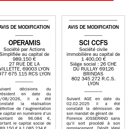
AVIS DE MODIFICATION
AVIS DE MODIFICATION
OPERAMIS
SCI CCFS
Société par Actions
Société civile
Simplifiée au capital de
immobilière au capital de
989.150 €
1 400,00 €
27 RUE DE LA
Siège social : 26 CHE
VILLETTE, 69003 LYON
DU RULLAY 69126
977 675 115 RCS LYON
BRINDAS
802 345 272 R.C.S.
LYON
suivant décisions du
Président en date du
5/08/2026, il a été
Suivant AGE en date du
onstaté la réalisation
02.02.2025 il a été
éfinitive de l’augmentation
constaté la démission de
e capital en numéraire d’un
son mandat de gérant de
montant de 96.084 €,
Florence JOSSERAND sans
ortant le capital social de
qu’il soit procédé à son
89.150 € à 1.085.234 €.
remplacement. Dépôt légal