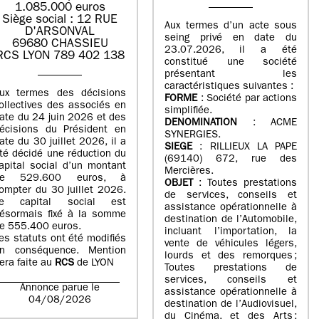
1.085.000 euros
Siège social : 12 RUE
Aux termes d’un acte sous
D'ARSONVAL
seing privé en date du
69680 CHASSIEU
23.07.2026, il a été
RCS LYON 789 402 138
constitué une société
présentant les
caractéristiques suivantes :
ux termes des décisions
FORME
: Société par actions
ollectives des associés en
simplifiée.
ate du 24 juin 2026 et des
DENOMINATION
: ACME
écisions du Président en
SYNERGIES.
ate du 30 juillet 2026, il a
SIEGE
: RILLIEUX LA PAPE
té décidé une réduction du
(69140) 672, rue des
apital social d’un montant
Mercières.
de 529.600 euros, à
OBJET
: Toutes prestations
ompter du 30 juillet 2026.
de services, conseils et
e capital social est
assistance opérationnelle à
ésormais fixé à la somme
destination de l’Automobile,
e 555.400 euros.
incluant l’importation, la
es statuts ont été modifiés
vente de véhicules légers,
n conséquence. Mention
lourds et des remorques ;
era faite au
RCS
de LYON
Toutes prestations de
services, conseils et
Annonce parue le
assistance opérationnelle à
04/08/2026
destination de l’Audiovisuel,
du Cinéma, et des Arts ;