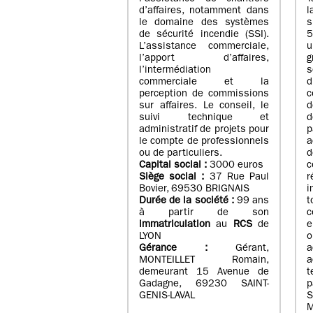
d’affaires, notamment dans
l
le domaine des systèmes
de sécurité incendie (SSI).
5
L’assistance commerciale,
u
l’apport d’affaires,
g
l’intermédiation
s
commerciale et la
d
perception de commissions
c
sur affaires. Le conseil, le
d
suivi technique et
d
administratif de projets pour
p
le compte de professionnels
a
ou de particuliers.
Capital social :
3000 euros
Siège social :
37 Rue Paul
Bovier, 69530 BRIGNAIS
i
Durée de la société :
99
ans
t
à partir de son
c
immatriculation
au
RCS
de
e
LYON
o
Gérance :
Gérant,
a
MONTEILLET Romain,
a
demeurant 15 Avenue de
Gadagne, 69230 SAINT-
p
GENIS-LAVAL
S
M