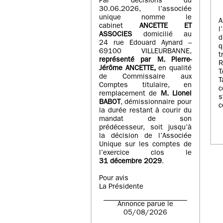
Par décisions du
30.06.2026, l’associée
unique nomme le
A
cabinet
ANCETTE ET
l
ASSOCIES
domicilié au
d
24 rue Edouard Aynard –
q
69100 VILLEURBANNE,
t
r
eprésenté par M
.
Pierre
-
Jérôme ANCETTE,
en qualité
T
de Commissaire aux
T
Comptes titulaire, en
c
remplacement de
M
.
Lionel
s
BABOT
, démissionnaire pour
c
la durée restant à courir du
mandat de son
prédécesseur, soit jusqu’à
la décision de l’Associée
Unique sur les comptes de
l’exercice clos le
31 décembre 2029
.
Pour avis
La Présidente
Annonce parue le
05/08/2026