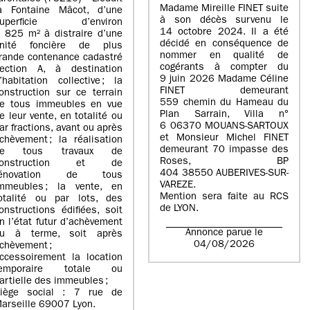
Madame Mireille FINET suite
a Fontaine Mâcot, d’une
à son décès survenu le
superficie d’environ
14 octobre 2024. Il a été
 825 m² à distraire d’une
décidé en conséquence de
nité foncière de plus
nommer en qualité de
rande contenance cadastré
cogérants à compter du
ection A, à destination
9 juin 2026 Madame Céline
’habitation collective ; la
FINET demeurant
onstruction sur ce terrain
559 chemin du Hameau du
e tous immeubles en vue
Plan Sarrain, Villa n°
e leur vente, en totalité ou
6 06370 MOUANS-SARTOUX
ar fractions, avant ou après
et Monsieur Michel FINET
chèvement ; la réalisation
demeurant 70 impasse des
de tous travaux de
Roses, BP
construction et de
404 38550 AUBERIVES-SUR-
rénovation de tous
VAREZE.
mmeubles ; la vente, en
Mention sera faite au RCS
otalité ou par lots, des
de LYON.
onstructions édifiées, soit
n l’état futur d’achèvement
Annonce parue le
u à terme, soit après
04/08/2026
chèvement ;
ccessoirement la location
temporaire totale ou
artielle des immeubles ;
iège social : 7 rue de
arseille 69007 Lyon.