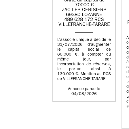
SARL au capital de
70000 €
ZAC LES CERISIERS
69380 LOZANNE
489 628 172 RCS
VILLEFRANCHE-TARARE
A
L’associé unique a décidé le
c
31/07/2026 d’augmenter
d
le capital social de
d
60.000 €, à compter du
d
même jour, par
é
incorportation de réserves,
c
le portant ainsi à
130.000 €. Mention au RCS
c
de VILLEFRANCHE TARARE
L
d
Annonce parue le
d
04/08/2026
L
e
s