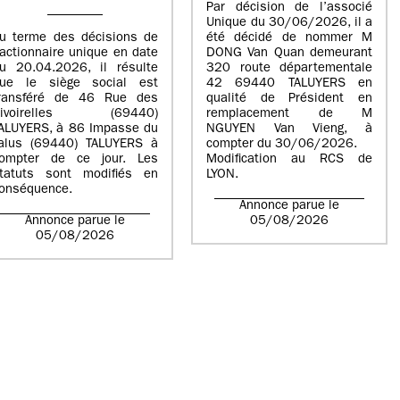
Par décision de l’associé
Unique du 30/06/2026, il a
u terme des décisions de
été décidé de nommer M
’actionnaire unique en date
DONG Van Quan demeurant
u 20.04.2026, il résulte
320 route départementale
ue le siège social est
42 69440 TALUYERS en
ransféré de 46 Rue des
qualité de Président en
Rivoirelles (69440)
remplacement de M
ALUYERS, à 86 Impasse du
NGUYEN Van Vieng, à
alus (69440) TALUYERS à
compter du 30/06/2026.
ompter de ce jour. Les
Modification au RCS de
tatuts sont modifiés en
LYON.
onséquence.
Annonce parue le
Annonce parue le
05/08/2026
05/08/2026