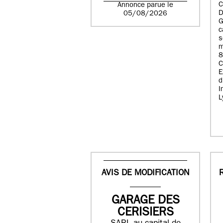
C
Annonce parue le
D
05/08/2026
G
c
s
m
8
E
d
I
L
AVIS DE MODIFICATION
GARAGE DES
CERISIERS