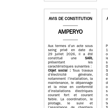
AVIS DE CONSTITUTION
AMPERYO
Aux termes d’un acte sous
seing privé en date du
29 juillet 2026, il a été
c
constitué
une
SARL
présentant les
s
caractéristiques suivantes :
Objet social :
Tous travaux
S
d’électricité générale,
O
notamment l’installation, la
e
maintenance, le dépannage
d
et la mise en conformité
o
d’installations électriques
courant fort et courant
n
faible. La coordination, le
i
pilotage, le suivi et
t
l’assistance de chantiers
T