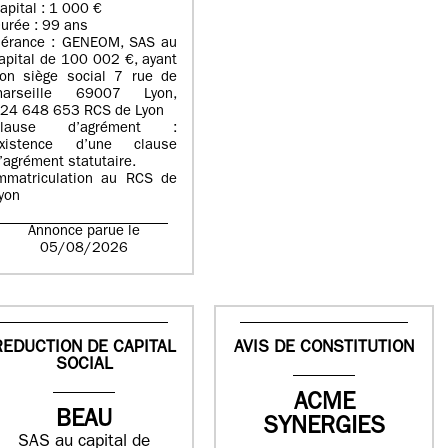
apital : 1 000 €
urée : 99 ans
érance : GENEOM, SAS au
apital de 100 002 €, ayant
on siège social 7 rue de
arseille 69007 Lyon,
24 648 653 RCS de Lyon
Clause d’agrément :
xistence d’une clause
’agrément statutaire.
mmatriculation au RCS de
yon
Annonce parue le
05/08/2026
REDUCTION DE CAPITAL
AVIS DE CONSTITUTION
SOCIAL
ACME
BEAU
SYNERGIES
SAS au capital de