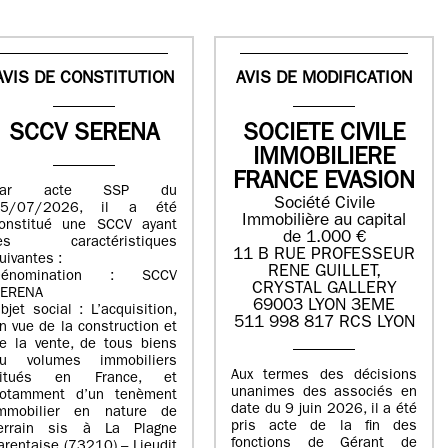
AVIS DE CONSTITUTION
AVIS DE MODIFICATION
SCCV SERENA
SOCIETE CIVILE
IMMOBILIERE
FRANCE EVASION
Par acte SSP du
Société Civile
15/07/2026, il a été
Immobilière au capital
onstitué une SCCV ayant
de 1.000 €
les caractéristiques
11 B RUE PROFESSEUR
uivantes :
RENE GUILLET,
Dénomination : SCCV
CRYSTAL GALLERY
ERENA
69003 LYON 3EME
bjet social : L’acquisition,
511 998 817 RCS LYON
n vue de la construction et
e la vente, de tous biens
u volumes immobiliers
Aux termes des décisions
situés en France, et
unanimes des associés en
otamment d’un tenèment
date du 9 juin 2026, il a été
mmobilier en nature de
pris acte de la fin des
errain sis à La Plagne
fonctions de Gérant de
arentaise (73210) – Lieudit