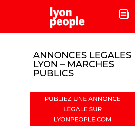
ANNONCES LEGALES
LYON – MARCHES
PUBLICS
PUBLIEZ UNE ANNONCE
LÉGALE SUR
LYONPEOPLE.COM