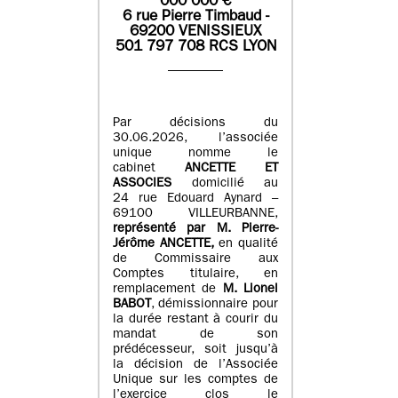
0
00 000
€
6 rue Pierre Timbaud -
69200 VENISSIEUX
501 797 708 RCS LYON
Par décisions du
30.06.2026, l’associée
unique nomme le
cabinet
ANCETTE ET
ASSOCIES
domicilié au
24 rue Edouard Aynard –
69100 VILLEURBANNE,
r
eprésenté par M
.
Pierre
-
Jérôme ANCETTE,
en qualité
de Commissaire aux
Comptes titulaire, en
remplacement de
M
.
Lionel
BABOT
, démissionnaire pour
la durée restant à courir du
mandat de son
prédécesseur, soit jusqu’à
la décision de l’Associée
Unique sur les comptes de
l’exercice clos le