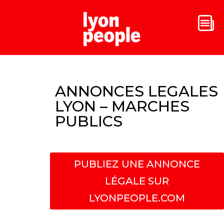
ANNONCES LEGALES
LYON – MARCHES
PUBLICS
PUBLIEZ UNE ANNONCE
LÉGALE SUR
LYONPEOPLE.COM