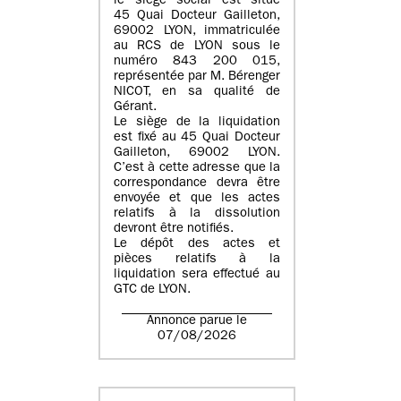
le siège social est situé
45 Quai Docteur Gailleton,
69002 LYON
, immatriculée
au
RCS de LYON sous le
numéro 843 200 015
,
représentée par
M. Bérenger
NICOT
, en sa qualité de
Gérant.
Le siège de la liquidation
est fixé au
45 Quai Docteur
Gailleton, 69002 LYON
.
C’est à cette adresse que la
correspondance devra être
envoyée et que les actes
relatifs à la dissolution
devront être notifiés.
Le dépôt des actes et
pièces relatifs à la
liquidation sera effectué au
GTC de
LYON
.
Annonce parue le
07/08/2026