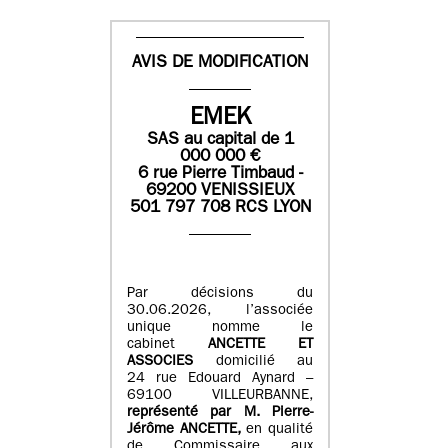
AVIS DE MODIFICATION
EMEK
SAS
au capital de
1
0
00 000
€
6 rue Pierre Timbaud -
69200 VENISSIEUX
501 797 708 RCS LYON
Par décisions du
30.06.2026, l’associée
unique nomme le
cabinet
ANCETTE ET
ASSOCIES
domicilié au
24 rue Edouard Aynard –
69100 VILLEURBANNE,
r
eprésenté par M
.
Pierre
-
Jérôme ANCETTE,
en qualité
de Commissaire aux