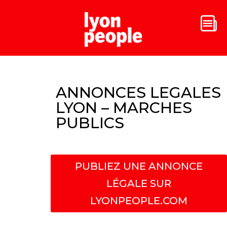
ANNONCES LEGALES
LYON – MARCHES
PUBLICS
PUBLIEZ UNE ANNONCE
LÉGALE SUR
LYONPEOPLE.COM