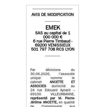
AVIS DE MODIFICATION
EMEK
SAS
au capital de
1
0
00 000
€
6 rue Pierre Timbaud -
69200 VENISSIEUX
501 797 708 RCS LYON
Par décisions du
30.06.2026, l’associée
unique nomme le
cabinet
ANCETTE ET
ASSOCIES
domicilié au
24 rue Edouard Aynard –
69100 VILLEURBANNE,
r
eprésenté par M
.
Pierre
-
Jérôme ANCETTE,
en qualité
de Commissaire aux