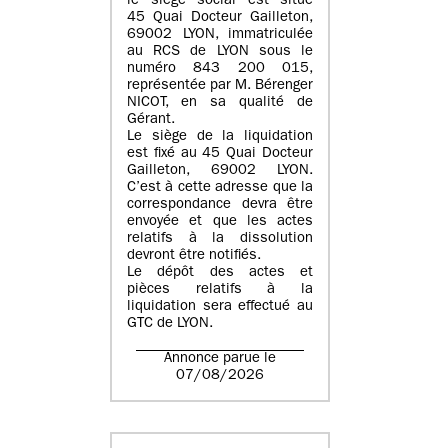
le siège social est situé
45 Quai Docteur Gailleton,
69002 LYON
, immatriculée
au
RCS de LYON sous le
numéro 843 200 015
,
représentée par
M. Bérenger
NICOT
, en sa qualité de
Gérant.
Le siège de la liquidation
est fixé au
45 Quai Docteur
Gailleton, 69002 LYON
.
C’est à cette adresse que la
correspondance devra être
envoyée et que les actes
relatifs à la dissolution
devront être notifiés.
Le dépôt des actes et
pièces relatifs à la
liquidation sera effectué au
GTC de
LYON
.
Annonce parue le
07/08/2026