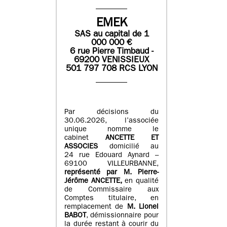
EMEK
SAS
au capital de
1
0
00 000
€
6 rue Pierre Timbaud -
69200 VENISSIEUX
501 797 708 RCS LYON
Par décisions du
30.06.2026, l’associée
unique nomme le
cabinet
ANCETTE ET
ASSOCIES
domicilié au
24 rue Edouard Aynard –
69100 VILLEURBANNE,
r
eprésenté par M
.
Pierre
-
Jérôme ANCETTE,
en qualité
de Commissaire aux
Comptes titulaire, en
remplacement de
M
.
Lionel
BABOT
, démissionnaire pour
la durée restant à courir du