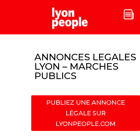
ANNONCES LEGALES
LYON – MARCHES
PUBLICS
PUBLIEZ UNE ANNONCE
LÉGALE SUR
LYONPEOPLE.COM