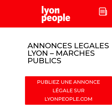
ANNONCES LEGALES
LYON – MARCHES
PUBLICS
PUBLIEZ UNE ANNONCE
LÉGALE SUR
LYONPEOPLE.COM