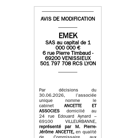
AVIS DE MODIFICATION
EMEK
SAS
au capital de
1
0
00 000
€
6 rue Pierre Timbaud -
69200 VENISSIEUX
501 797 708 RCS LYON
Par décisions du
30.06.2026, l’associée
unique nomme le
cabinet
ANCETTE ET
ASSOCIES
domicilié au
24 rue Edouard Aynard –
69100 VILLEURBANNE,
r
eprésenté par M
.
Pierre
-
Jérôme ANCETTE,
en qualité
de Commissaire aux