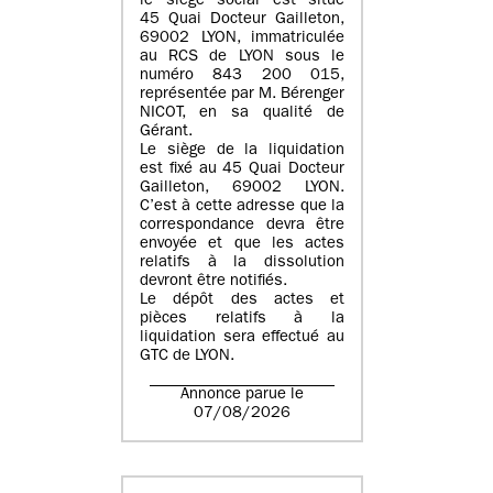
le siège social est situé
45 Quai Docteur Gailleton,
69002 LYON
, immatriculée
au
RCS de LYON sous le
numéro 843 200 015
,
représentée par
M. Bérenger
NICOT
, en sa qualité de
Gérant.
Le siège de la liquidation
est fixé au
45 Quai Docteur
Gailleton, 69002 LYON
.
C’est à cette adresse que la
correspondance devra être
envoyée et que les actes
relatifs à la dissolution
devront être notifiés.
Le dépôt des actes et
pièces relatifs à la
liquidation sera effectué au
GTC de
LYON
.
Annonce parue le
07/08/2026