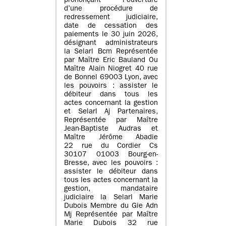
prononçant l’ouverture
d’une procédure de
redressement judiciaire,
date de cessation des
paiements le 30 juin 2026,
désignant administrateurs
la Selarl Bcm Représentée
par Maître Eric Bauland Ou
Maître Alain Niogret 40 rue
de Bonnel 69003 Lyon, avec
les pouvoirs : assister le
débiteur dans tous les
actes concernant la gestion
et Selarl Aj Partenaires,
Représentée par Maître
Jean-Baptiste Audras et
Maître Jérôme Abadie
22 rue du Cordier Cs
30107 01003 Bourg-en-
Bresse, avec les pouvoirs :
assister le débiteur dans
tous les actes concernant la
gestion, mandataire
judiciaire la Selarl Marie
Dubois Membre du Gie Adn
Mj Représentée par Maître
Marie Dubois 32 rue