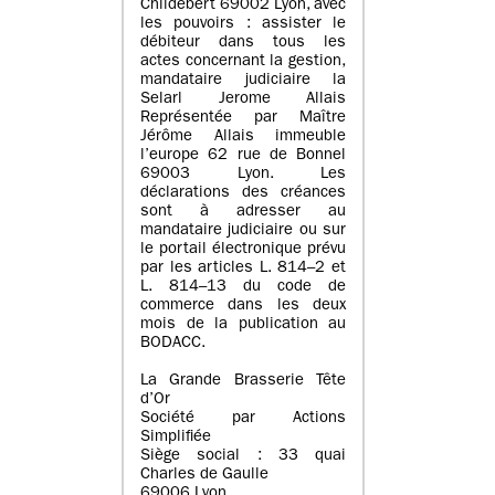
Childebert 69002 Lyon, avec
les pouvoirs : assister le
débiteur dans tous les
actes concernant la gestion,
mandataire judiciaire la
Selarl Jerome Allais
Représentée par Maître
Jérôme Allais immeuble
l’europe 62 rue de Bonnel
69003 Lyon. Les
déclarations des créances
sont à adresser au
mandataire judiciaire ou sur
le portail électronique prévu
par les articles L. 814–2 et
L. 814–13 du code de
commerce dans les deux
mois de la publication au
BODACC.
La Grande Brasserie Tête
d’Or
Société par Actions
Simplifiée
Siège social : 33 quai
Charles de Gaulle
69006 Lyon