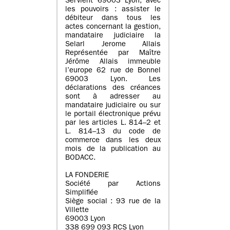
Servient 69003 Lyon, avec
les pouvoirs : assister le
débiteur dans tous les
actes concernant la gestion,
mandataire judiciaire la
Selarl Jerome Allais
Représentée par Maître
Jérôme Allais immeuble
l’europe 62 rue de Bonnel
69003 Lyon. Les
déclarations des créances
sont à adresser au
mandataire judiciaire ou sur
le portail électronique prévu
par les articles L. 814–2 et
L. 814–13 du code de
commerce dans les deux
mois de la publication au
BODACC.
LA FONDERIE
Société par Actions
Simplifiée
Siège social : 93 rue de la
Villette
69003 Lyon
338 699 093 RCS Lyon