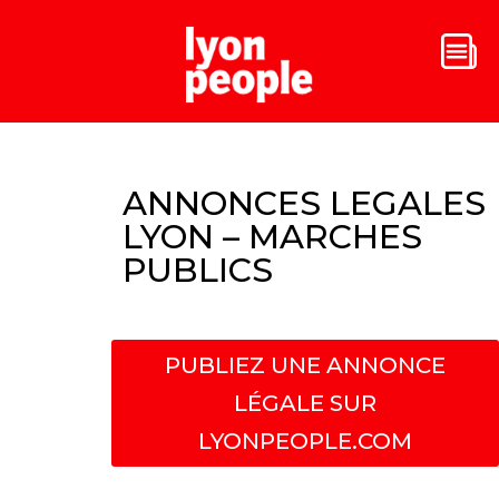
ANNONCES LEGALES
LYON – MARCHES
PUBLICS
PUBLIEZ UNE ANNONCE
LÉGALE SUR
LYONPEOPLE.COM