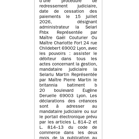
d’une procédure de
redressement judiciaire,
date de cessation des
paiements le 15 juillet
2026, désignant
administrateur la Selarl
Fhbx Représentée par
Maître Gaël Couturier Ou
Maître Charlotte Fort 24 rue
Childebert 69002 Lyon, avec
les pouvoirs : assister le
débiteur dans tous les
actes concernant la gestion,
mandataire judiciaire la
Selarlu Martin Représentée
par Maître Pierre Martin le
britannia batiment b
20 boulevard Eugène
Deruelle 69003 Lyon. Les
déclarations des créances
sont à adresser au
mandataire judiciaire ou sur
le portail électronique prévu
par les articles L. 814–2 et
L. 814–13 du code de
commerce dans les deux
mois de la publication au