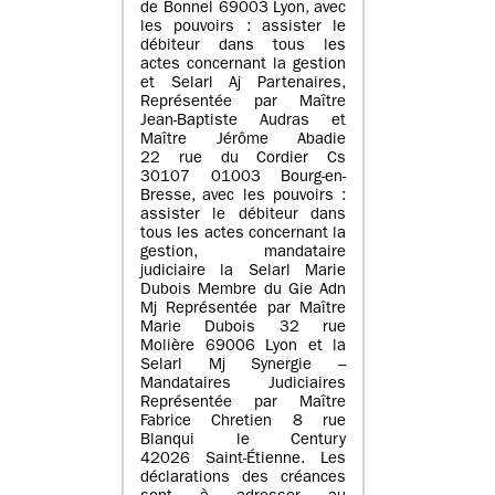
de Bonnel 69003 Lyon, avec
les pouvoirs : assister le
débiteur dans tous les
actes concernant la gestion
et Selarl Aj Partenaires,
Représentée par Maître
Jean-Baptiste Audras et
Maître Jérôme Abadie
22 rue du Cordier Cs
30107 01003 Bourg-en-
Bresse, avec les pouvoirs :
assister le débiteur dans
tous les actes concernant la
gestion, mandataire
judiciaire la Selarl Marie
Dubois Membre du Gie Adn
Mj Représentée par Maître
Marie Dubois 32 rue
Molière 69006 Lyon et la
Selarl Mj Synergie –
Mandataires Judiciaires
Représentée par Maître
Fabrice Chretien 8 rue
Blanqui le Century
42026 Saint-Étienne. Les
déclarations des créances