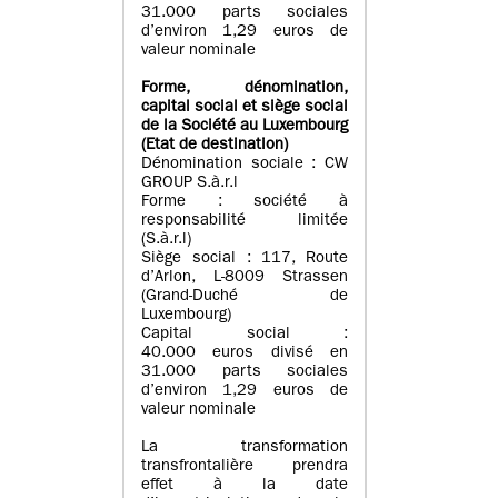
31.000 parts sociales
d’environ 1,29 euros de
valeur nominale
Forme, dénomination
,
capital social
et siège social
de la Société au Luxembourg
(Etat d
e destination
)
Dénomination sociale : CW
GROUP S.à.r.l
Forme : société à
responsabilité limitée
(S.à.r.l)
Siège social : 117, Route
d’Arlon, L-8009 Strassen
(Grand-Duché de
Luxembourg)
Capital social :
40.000 euros divisé en
31.000 parts sociales
d’environ 1,29 euros de
valeur nominale
La transformation
transfrontalière prendra
effet à la date