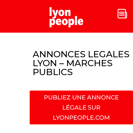
ANNONCES LEGALES
LYON – MARCHES
PUBLICS
PUBLIEZ UNE ANNONCE
LÉGALE SUR
LYONPEOPLE.COM