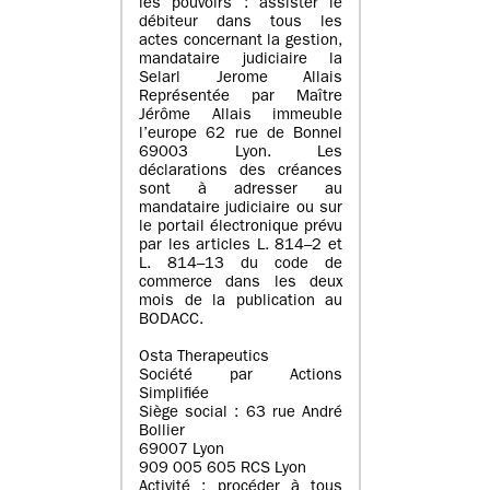
les pouvoirs : assister le
débiteur dans tous les
actes concernant la gestion,
mandataire judiciaire la
Selarl Jerome Allais
Représentée par Maître
Jérôme Allais immeuble
l’europe 62 rue de Bonnel
69003 Lyon. Les
déclarations des créances
sont à adresser au
mandataire judiciaire ou sur
le portail électronique prévu
par les articles L. 814–2 et
L. 814–13 du code de
commerce dans les deux
mois de la publication au
BODACC.
Osta Therapeutics
Société par Actions
Simplifiée
Siège social : 63 rue André
Bollier
69007 Lyon
909 005 605 RCS Lyon
Activité : procéder à tous