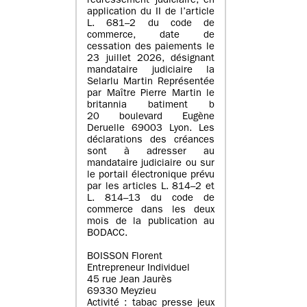
redressement judiciaire, en
application du II de l’article
L. 681–2 du code de
commerce, date de
cessation des paiements le
23 juillet 2026, désignant
mandataire judiciaire la
Selarlu Martin Représentée
par Maître Pierre Martin le
britannia batiment b
20 boulevard Eugène
Deruelle 69003 Lyon. Les
déclarations des créances
sont à adresser au
mandataire judiciaire ou sur
le portail électronique prévu
par les articles L. 814–2 et
L. 814–13 du code de
commerce dans les deux
mois de la publication au
BODACC.
BOISSON Florent
Entrepreneur Individuel
45 rue Jean Jaurès
69330 Meyzieu
Activité : tabac presse jeux