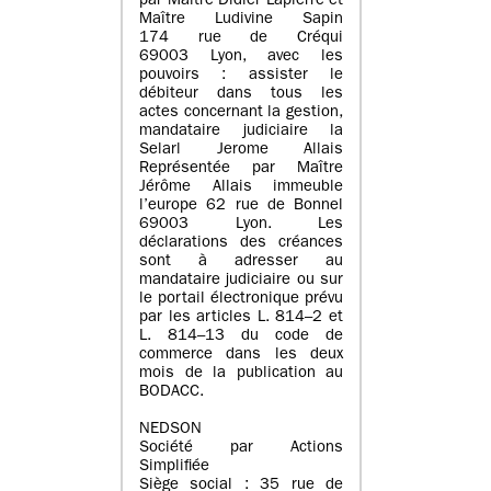
par Maître Didier Lapierre et
Maître Ludivine Sapin
174 rue de Créqui
69003 Lyon, avec les
pouvoirs : assister le
débiteur dans tous les
actes concernant la gestion,
mandataire judiciaire la
Selarl Jerome Allais
Représentée par Maître
Jérôme Allais immeuble
l’europe 62 rue de Bonnel
69003 Lyon. Les
déclarations des créances
sont à adresser au
mandataire judiciaire ou sur
le portail électronique prévu
par les articles L. 814–2 et
L. 814–13 du code de
commerce dans les deux
mois de la publication au
BODACC.
NEDSON
Société par Actions
Simplifiée
Siège social : 35 rue de