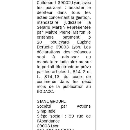
Childebert 69002 Lyon, avec
les pouvoirs : assister le
débiteur dans tous les
actes concernant la gestion,
mandataire judiciaire la
Selarlu Martin Représentée
par Maître Pierre Martin le
britannia batiment b
20 boulevard Eugène
Deruelle 69003 Lyon. Les
déclarations des créances
sont à adresser au
mandataire judiciaire ou sur
le portail électronique prévu
par les articles L. 814–2 et
L. 814–13 du code de
commerce dans les deux
mois de la publication au
BODACC.
STANE GROUPE
Société par Actions
Simplifiée
Siège social : 59 rue de
l’Abondance
69003 Lyon