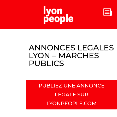
ANNONCES LEGALES
LYON – MARCHES
PUBLICS
PUBLIEZ UNE ANNONCE
LÉGALE SUR
LYONPEOPLE.COM