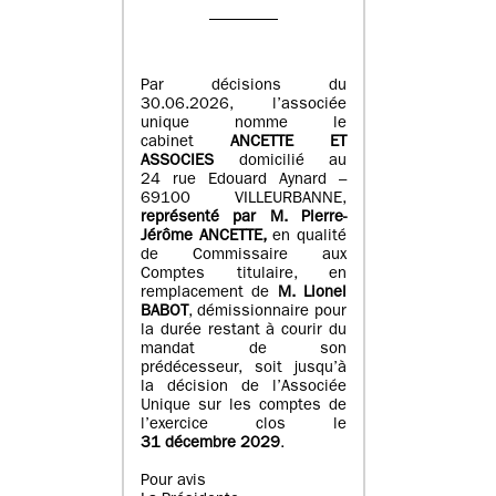
Par décisions du
30.06.2026, l’associée
unique nomme le
cabinet
ANCETTE ET
ASSOCIES
domicilié au
24 rue Edouard Aynard –
69100 VILLEURBANNE,
r
eprésenté par M
.
Pierre
-
Jérôme ANCETTE,
en qualité
de Commissaire aux
Comptes titulaire, en
remplacement de
M
.
Lionel
BABOT
, démissionnaire pour
la durée restant à courir du
mandat de son
prédécesseur, soit jusqu’à
la décision de l’Associée
Unique sur les comptes de
l’exercice clos le
31 décembre 2029
.
Pour avis