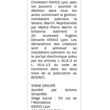
Childebert 69002 Lyon, avec
les pouvoirs : assister le
débiteur dans tous les
actes concernant la gestion,
mandataire judiciaire la
Selarlu Martin Représentée
par Maître Pierre Martin le
britannia batiment b
20 boulevard Eugène
Deruelle 69003 Lyon. Les
déclarations des créances
sont à adresser au
mandataire judiciaire ou sur
le portail électronique prévu
par les articles L. 814–2 et
L. 814–13 du code de
commerce dans les deux
mois de la publication au
BODACC.
STANE GROUPE
Société par Actions
Simplifiée
Siège social : 59 rue de
l’Abondance
69003 Lyon