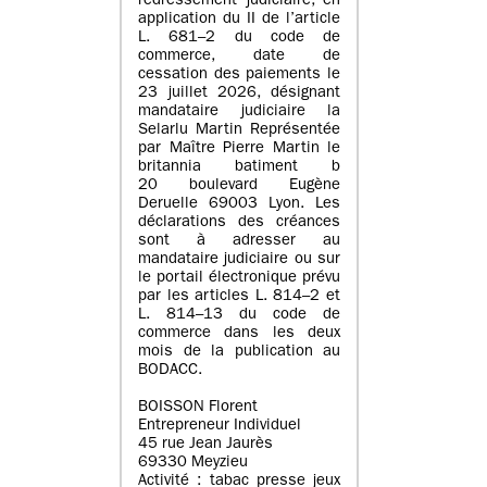
redressement judiciaire, en
application du II de l’article
L. 681–2 du code de
commerce, date de
cessation des paiements le
23 juillet 2026, désignant
mandataire judiciaire la
Selarlu Martin Représentée
par Maître Pierre Martin le
britannia batiment b
20 boulevard Eugène
Deruelle 69003 Lyon. Les
déclarations des créances
sont à adresser au
mandataire judiciaire ou sur
le portail électronique prévu
par les articles L. 814–2 et
L. 814–13 du code de
commerce dans les deux
mois de la publication au
BODACC.
BOISSON Florent
Entrepreneur Individuel
45 rue Jean Jaurès
69330 Meyzieu
Activité : tabac presse jeux