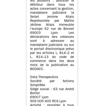
les pouvoirs : assister le
débiteur dans tous les
actes concernant la gestion,
mandataire judiciaire la
Selarl Jerome Allais
Représentée par Maître
Jérôme Allais immeuble
l’europe 62 rue de Bonnel
69003 Lyon. Les
déclarations des créances
sont à adresser au
mandataire judiciaire ou sur
le portail électronique prévu
par les articles L. 814–2 et
L. 814–13 du code de
commerce dans les deux
mois de la publication au
BODACC.
Osta Therapeutics
Société par Actions
Simplifiée
Siège social : 63 rue André
Bollier
69007 Lyon
909 005 605 RCS Lyon
Activité : procéder à tous