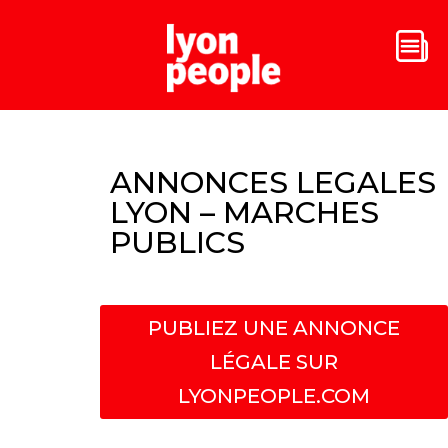
ANNONCES LEGALES
LYON – MARCHES
PUBLICS
PUBLIEZ UNE ANNONCE
LÉGALE SUR
LYONPEOPLE.COM