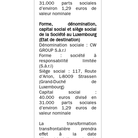
31.000 parts sociales
d’environ 1,29 euros de
valeur nominale
Forme, dénomination
,
capital social
et siège social
de la Société au Luxembourg
(Etat d
e destination
)
Dénomination sociale : CW
GROUP S.à.r.l
Forme : société à
responsabilité limitée
(S.à.r.l)
Siège social : 117, Route
d’Arlon, L-8009 Strassen
(Grand-Duché de
Luxembourg)
Capital social :
40.000 euros divisé en
31.000 parts sociales
d’environ 1,29 euros de
valeur nominale
La transformation
transfrontalière prendra
effet à la date