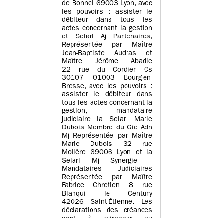
de Bonnel 69003 Lyon, avec
les pouvoirs : assister le
débiteur dans tous les
actes concernant la gestion
et Selarl Aj Partenaires,
Représentée par Maître
Jean-Baptiste Audras et
Maître Jérôme Abadie
22 rue du Cordier Cs
30107 01003 Bourg-en-
Bresse, avec les pouvoirs :
assister le débiteur dans
tous les actes concernant la
gestion, mandataire
judiciaire la Selarl Marie
Dubois Membre du Gie Adn
Mj Représentée par Maître
Marie Dubois 32 rue
Molière 69006 Lyon et la
Selarl Mj Synergie –
Mandataires Judiciaires
Représentée par Maître
Fabrice Chretien 8 rue
Blanqui le Century
42026 Saint-Étienne. Les
déclarations des créances