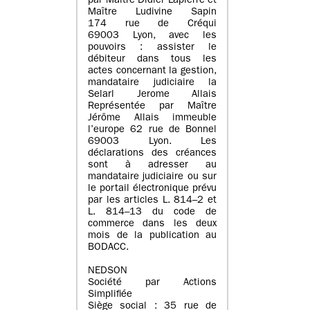
par Maître Didier Lapierre et
Maître Ludivine Sapin
174 rue de Créqui
69003 Lyon, avec les
pouvoirs : assister le
débiteur dans tous les
actes concernant la gestion,
mandataire judiciaire la
Selarl Jerome Allais
Représentée par Maître
Jérôme Allais immeuble
l’europe 62 rue de Bonnel
69003 Lyon. Les
déclarations des créances
sont à adresser au
mandataire judiciaire ou sur
le portail électronique prévu
par les articles L. 814–2 et
L. 814–13 du code de
commerce dans les deux
mois de la publication au
BODACC.
NEDSON
Société par Actions
Simplifiée
Siège social : 35 rue de