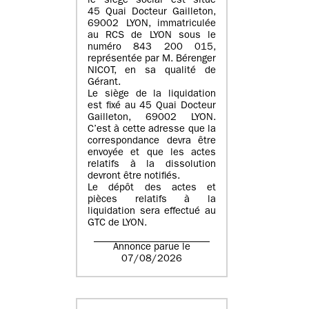
le siège social est situé
45 Quai Docteur Gailleton,
69002 LYON
, immatriculée
au
RCS de LYON sous le
numéro 843 200 015
,
représentée par
M. Bérenger
NICOT
, en sa qualité de
Gérant.
Le siège de la liquidation
est fixé au
45 Quai Docteur
Gailleton, 69002 LYON
.
C’est à cette adresse que la
correspondance devra être
envoyée et que les actes
relatifs à la dissolution
devront être notifiés.
Le dépôt des actes et
pièces relatifs à la
liquidation sera effectué au
GTC de
LYON
.
Annonce parue le
07/08/2026