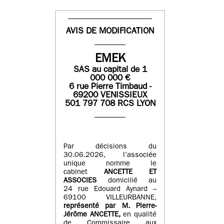
AVIS DE MODIFICATION
EMEK
SAS
au capital de
1
0
00 000
€
6 rue Pierre Timbaud -
69200 VENISSIEUX
501 797 708 RCS LYON
Par décisions du
30.06.2026, l’associée
unique nomme le
cabinet
ANCETTE ET
ASSOCIES
domicilié au
24 rue Edouard Aynard –
69100 VILLEURBANNE,
r
eprésenté par M
.
Pierre
-
Jérôme ANCETTE,
en qualité
de Commissaire aux