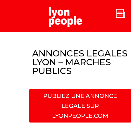
ANNONCES LEGALES
LYON – MARCHES
PUBLICS
PUBLIEZ UNE ANNONCE
LÉGALE SUR
LYONPEOPLE.COM