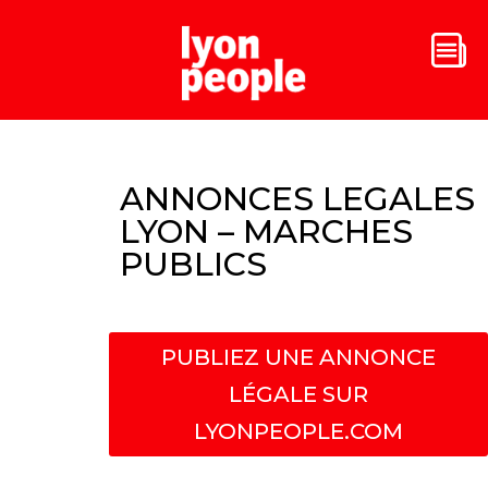
ANNONCES LEGALES
LYON – MARCHES
PUBLICS
PUBLIEZ UNE ANNONCE
LÉGALE SUR
LYONPEOPLE.COM