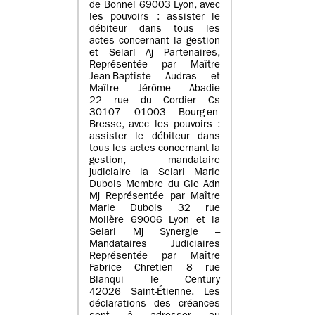
de Bonnel 69003 Lyon, avec
les pouvoirs : assister le
débiteur dans tous les
actes concernant la gestion
et Selarl Aj Partenaires,
Représentée par Maître
Jean-Baptiste Audras et
Maître Jérôme Abadie
22 rue du Cordier Cs
30107 01003 Bourg-en-
Bresse, avec les pouvoirs :
assister le débiteur dans
tous les actes concernant la
gestion, mandataire
judiciaire la Selarl Marie
Dubois Membre du Gie Adn
Mj Représentée par Maître
Marie Dubois 32 rue
Molière 69006 Lyon et la
Selarl Mj Synergie –
Mandataires Judiciaires
Représentée par Maître
Fabrice Chretien 8 rue
Blanqui le Century
42026 Saint-Étienne. Les
déclarations des créances