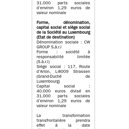
31.000 parts sociales
d’environ 1,29 euros de
valeur nominale
Forme, dénomination
,
capital social
et siège social
de la Société au Luxembourg
(Etat d
e destination
)
Dénomination sociale : CW
GROUP S.à.r.l
Forme : société à
responsabilité limitée
(S.à.r.l)
Siège social : 117, Route
d’Arlon, L-8009 Strassen
(Grand-Duché de
Luxembourg)
Capital social :
40.000 euros divisé en
31.000 parts sociales
d’environ 1,29 euros de
valeur nominale
La transformation
transfrontalière prendra
effet à la date