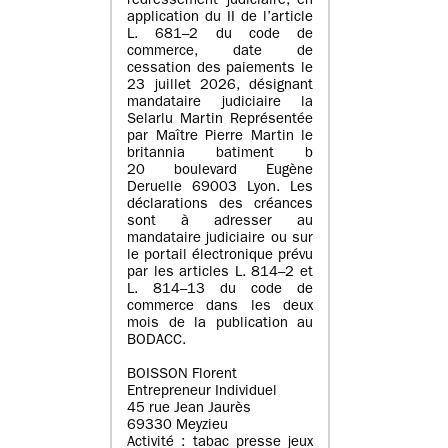
redressement judiciaire, en
application du II de l’article
L. 681–2 du code de
commerce, date de
cessation des paiements le
23 juillet 2026, désignant
mandataire judiciaire la
Selarlu Martin Représentée
par Maître Pierre Martin le
britannia batiment b
20 boulevard Eugène
Deruelle 69003 Lyon. Les
déclarations des créances
sont à adresser au
mandataire judiciaire ou sur
le portail électronique prévu
par les articles L. 814–2 et
L. 814–13 du code de
commerce dans les deux
mois de la publication au
BODACC.
BOISSON Florent
Entrepreneur Individuel
45 rue Jean Jaurès
69330 Meyzieu
Activité : tabac presse jeux