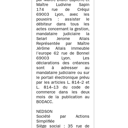
par Maître Didier Lapierre et
Maître Ludivine Sapin
174 rue de Créqui
69003 Lyon, avec les
pouvoirs : assister le
débiteur dans tous les
actes concernant la gestion,
mandataire judiciaire la
Selarl Jerome Allais
Représentée par Maître
Jérôme Allais immeuble
l’europe 62 rue de Bonnel
69003 Lyon. Les
déclarations des créances
sont à adresser au
mandataire judiciaire ou sur
le portail électronique prévu
par les articles L. 814–2 et
L. 814–13 du code de
commerce dans les deux
mois de la publication au
BODACC.
NEDSON
Société par Actions
Simplifiée
Siège social : 35 rue de