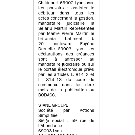
Childebert 69002 Lyon, avec
les pouvoirs : assister le
débiteur dans tous les
actes concernant la gestion,
mandataire judiciaire la
Selarlu Martin Représentée
par Maître Pierre Martin le
britannia batiment b
20 boulevard Eugène
Deruelle 69003 Lyon. Les
déclarations des créances
sont à adresser au
mandataire judiciaire ou sur
le portail électronique prévu
par les articles L. 814–2 et
L. 814–13 du code de
commerce dans les deux
mois de la publication au
BODACC.
STANE GROUPE
Société par Actions
Simplifiée
Siège social : 59 rue de
l’Abondance
69003 Lyon