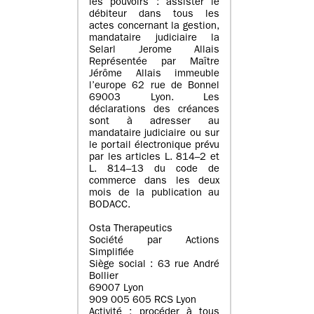
les pouvoirs : assister le
débiteur dans tous les
actes concernant la gestion,
mandataire judiciaire la
Selarl Jerome Allais
Représentée par Maître
Jérôme Allais immeuble
l’europe 62 rue de Bonnel
69003 Lyon. Les
déclarations des créances
sont à adresser au
mandataire judiciaire ou sur
le portail électronique prévu
par les articles L. 814–2 et
L. 814–13 du code de
commerce dans les deux
mois de la publication au
BODACC.
Osta Therapeutics
Société par Actions
Simplifiée
Siège social : 63 rue André
Bollier
69007 Lyon
909 005 605 RCS Lyon
Activité : procéder à tous