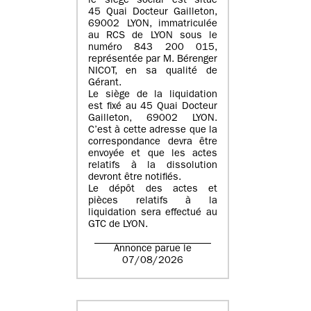
le siège social est situé
45 Quai Docteur Gailleton,
69002 LYON
, immatriculée
au
RCS de LYON sous le
numéro 843 200 015
,
représentée par
M. Bérenger
NICOT
, en sa qualité de
Gérant.
Le siège de la liquidation
est fixé au
45 Quai Docteur
Gailleton, 69002 LYON
.
C’est à cette adresse que la
correspondance devra être
envoyée et que les actes
relatifs à la dissolution
devront être notifiés.
Le dépôt des actes et
pièces relatifs à la
liquidation sera effectué au
GTC de
LYON
.
Annonce parue le
07/08/2026