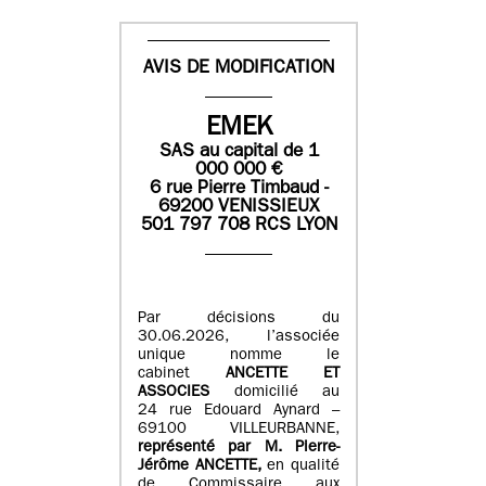
AVIS DE MODIFICATION
EMEK
SAS
au capital de
1
0
00 000
€
6 rue Pierre Timbaud -
69200 VENISSIEUX
501 797 708 RCS LYON
Par décisions du
30.06.2026, l’associée
unique nomme le
cabinet
ANCETTE ET
ASSOCIES
domicilié au
24 rue Edouard Aynard –
69100 VILLEURBANNE,
r
eprésenté par M
.
Pierre
-
Jérôme ANCETTE,
en qualité
de Commissaire aux