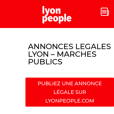
ANNONCES LEGALES
LYON – MARCHES
PUBLICS
PUBLIEZ UNE ANNONCE
LÉGALE SUR
LYONPEOPLE.COM