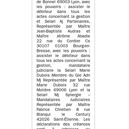
de Bonnel 69003 Lyon, avec
les pouvoirs : assister le
débiteur dans tous les
actes concernant la gestion
et Selarl Aj Partenaires,
Représentée par Maître
Jean-Baptiste Audras et
Maître Jérôme Abadie
22 rue du Cordier Cs
30107 01003 Bourg-en-
Bresse, avec les pouvoirs :
assister le débiteur dans
tous les actes concernant la
gestion, mandataire
judiciaire la Selarl Marie
Dubois Membre du Gie Adn
Mj Représentée par Maître
Marie Dubois 32 rue
Molière 69006 Lyon et la
Selarl Mj Synergie –
Mandataires Judiciaires
Représentée par Maître
Fabrice Chretien 8 rue
Blanqui le Century
42026 Saint-Étienne. Les
déclarations des créances