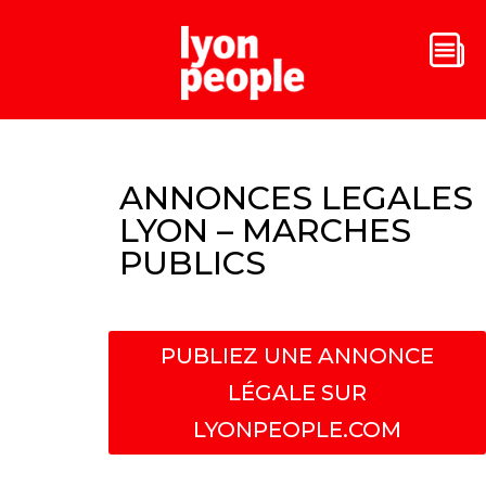
ANNONCES LEGALES
LYON – MARCHES
PUBLICS
PUBLIEZ UNE ANNONCE
LÉGALE SUR
LYONPEOPLE.COM