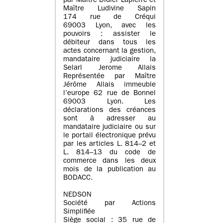
par Maître Didier Lapierre et
Maître Ludivine Sapin
174 rue de Créqui
69003 Lyon, avec les
pouvoirs : assister le
débiteur dans tous les
actes concernant la gestion,
mandataire judiciaire la
Selarl Jerome Allais
Représentée par Maître
Jérôme Allais immeuble
l’europe 62 rue de Bonnel
69003 Lyon. Les
déclarations des créances
sont à adresser au
mandataire judiciaire ou sur
le portail électronique prévu
par les articles L. 814–2 et
L. 814–13 du code de
commerce dans les deux
mois de la publication au
BODACC.
NEDSON
Société par Actions
Simplifiée
Siège social : 35 rue de