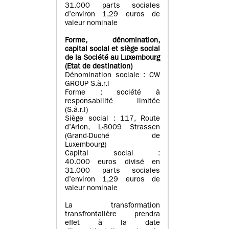
31.000 parts sociales
d’environ 1,29 euros de
valeur nominale
Forme, dénomination
,
capital social
et siège social
de la Société au Luxembourg
(Etat d
e destination
)
Dénomination sociale : CW
GROUP S.à.r.l
Forme : société à
responsabilité limitée
(S.à.r.l)
Siège social : 117, Route
d’Arlon, L-8009 Strassen
(Grand-Duché de
Luxembourg)
Capital social :
40.000 euros divisé en
31.000 parts sociales
d’environ 1,29 euros de
valeur nominale
La transformation
transfrontalière prendra
effet à la date