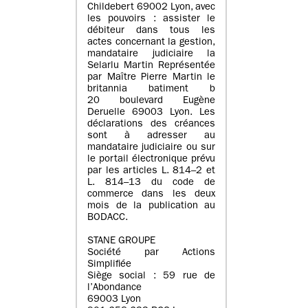
Childebert 69002 Lyon, avec
les pouvoirs : assister le
débiteur dans tous les
actes concernant la gestion,
mandataire judiciaire la
Selarlu Martin Représentée
par Maître Pierre Martin le
britannia batiment b
20 boulevard Eugène
Deruelle 69003 Lyon. Les
déclarations des créances
sont à adresser au
mandataire judiciaire ou sur
le portail électronique prévu
par les articles L. 814–2 et
L. 814–13 du code de
commerce dans les deux
mois de la publication au
BODACC.
STANE GROUPE
Société par Actions
Simplifiée
Siège social : 59 rue de
l’Abondance
69003 Lyon