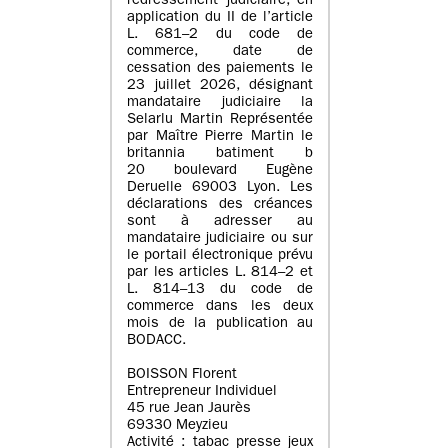
redressement judiciaire, en
application du II de l’article
L. 681–2 du code de
commerce, date de
cessation des paiements le
23 juillet 2026, désignant
mandataire judiciaire la
Selarlu Martin Représentée
par Maître Pierre Martin le
britannia batiment b
20 boulevard Eugène
Deruelle 69003 Lyon. Les
déclarations des créances
sont à adresser au
mandataire judiciaire ou sur
le portail électronique prévu
par les articles L. 814–2 et
L. 814–13 du code de
commerce dans les deux
mois de la publication au
BODACC.
BOISSON Florent
Entrepreneur Individuel
45 rue Jean Jaurès
69330 Meyzieu
Activité : tabac presse jeux