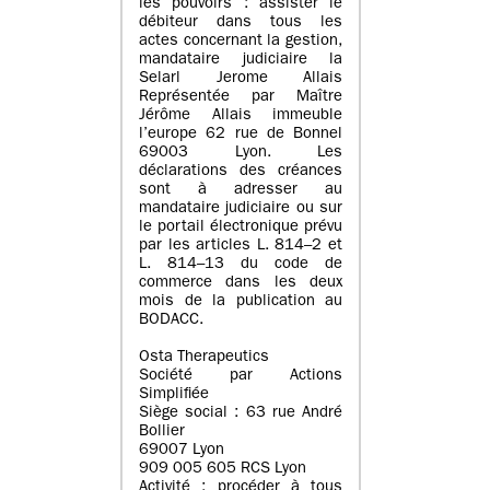
les pouvoirs : assister le
débiteur dans tous les
actes concernant la gestion,
mandataire judiciaire la
Selarl Jerome Allais
Représentée par Maître
Jérôme Allais immeuble
l’europe 62 rue de Bonnel
69003 Lyon. Les
déclarations des créances
sont à adresser au
mandataire judiciaire ou sur
le portail électronique prévu
par les articles L. 814–2 et
L. 814–13 du code de
commerce dans les deux
mois de la publication au
BODACC.
Osta Therapeutics
Société par Actions
Simplifiée
Siège social : 63 rue André
Bollier
69007 Lyon
909 005 605 RCS Lyon
Activité : procéder à tous