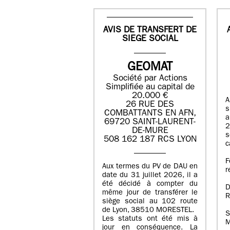
AVIS DE TRANSFERT DE
SIEGE SOCIAL
GEOMAT
Société par Actions
Simplifiée au capital de
20.000 €
A
26 RUE DES
s
COMBATTANTS EN AFN,
a
69720 SAINT-LAURENT-
2
DE-MURE
s
508 162 187 RCS LYON
c
F
Aux termes du PV de DAU en
r
date du 31 juillet 2026, il a
été décidé à compter du
D
même jour de transférer le
R
siège social au 102 route
de Lyon, 38510 MORESTEL.
S
Les statuts ont été mis à
M
jour en conséquence. La