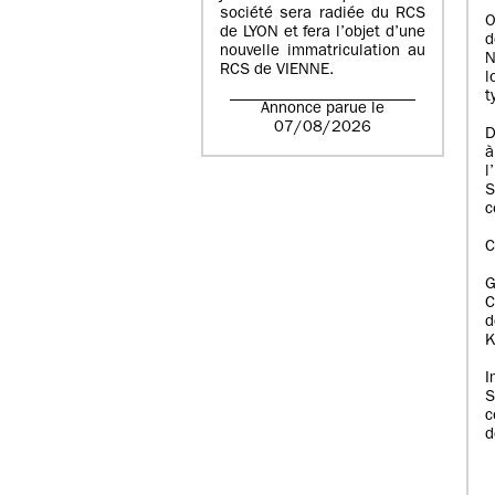
société sera radiée du RCS
O
de LYON et fera l’objet d’une
d
nouvelle immatriculation au
N
RCS de VIENNE.
l
t
Annonce parue le
07/08/2026
D
à
l
S
c
C
C
d
K
I
S
c
d