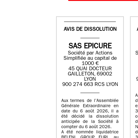
AVIS DE DISSOLUTION
SAS EPICURE
Société par Actions
S
Simplifiée au capital de
1000 €
45 QUAI DOCTEUR
GAILLETON, 69002
LYON
900 274 663 RCS LYON
A
Aux termes de l’Assemblée
Générale Extraordinaire en
date du
6 août 2026
, il a
3
été décidé la dissolution
anticipée de la Société à
d
compter du
6 août 2026
.
N
A été nommée liquidatrice
d
BELENI GROUP
, EURL au
3