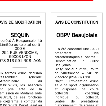
AVIS DE MODIFICATION
AVIS DE CONSTITUTION
SEQUIN
OBPV Beaujolais
ociété À Responsabilité
Limitée au capital de 5
000 €
Il a été constitué une SASU
254 RUE VENDOME,
présentant les
69003 LYON
caractéristiques suivantes :
978 313 591 RCS LYON
Dénomination : OBPV
Beaujolais
Siège social : 2125, Route
ux termes d’une décision
de Villefranche – ZAC de
d’assemblée générale
Viadorée (69480) ANSE
extraordinaire du
Objet : Exploitation d’une
0.06.2026, les associés
salle de sport, organisation
ont pris acte de la
et dispense de cours
émission de Madame Jade
collectifs, coaching
GUYEN, de ses fonctions
individuel ou collectif,
e cogérante, à compter du
ventes de prestations
0.06.2026. Dépôt légal au
d’abonnement, de stages et