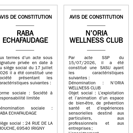
AVIS DE CONSTITUTION
AVIS DE CONSTITUTION
RABA
N’ORIA
ECHAFAUDAGE
WELLNESS CLUB
ux termes d’un acte sous
Par acte SSP du
ignature privée en date à
15/07/2026, il a été
u siège social du 17 juillet
constitué une SASU ayant
026 il a été constitué une
les caractéristiques
ociété présentant les
suivantes :
aractéristiques suivantes :
Dénomination : N’ORIA
WELLNESS CLUB
orme sociale : Société à
Objet social : L’exploitation
esponsabilité limitée
et l’animation d’un espace
de bien-être, de prévention
énomination sociale :
santé et d’expériences
ABA ECHAFAUDAGE
sensorielles destiné aux
particuliers, aux
iège social : 24 RUE DE LA
professionnels et aux
OUCHE, 69540 IRIGNY
entreprises ;