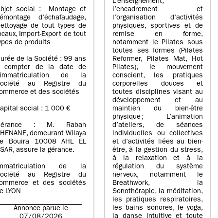
L’enseignement,
bjet social : Montage et
l’encadrement et
émontage d’échafaudage,
l’organisation d’activités
ettoyage de tout types de
physiques, sportives et de
ocaux, Import-Export de tout
remise en forme,
ypes de produits
notamment le Pilates sous
toutes ses formes (Pilates
urée de la Société : 99 ans
Reformer, Pilates Mat, Hot
 compter de la date de
Pilates), le mouvement
’immatriculation de la
conscient, les pratiques
ociété au Registre du
corporelles douces et
ommerce et des sociétés
toutes disciplines visant au
développement et au
apital social : 1 000 €
maintien du bien-être
physique ; L’animation
Gérance : M. Rabah
d’ateliers, de séances
HENANE, demeurant Wilaya
individuelles ou collectives
e Bouira 10008 AHL EL
et d’activités liées au bien-
SAR, assure la gérance.
être, à la gestion du stress,
à la relaxation et à la
mmatriculation de la
régulation du système
ociété au Registre du
nerveux, notamment le
ommerce et des sociétés
Breathwork, la
e LYON
Sonothérapie, la méditation,
les pratiques respiratoires,
les bains sonores, le yoga,
Annonce parue le
la danse intuitive et toute
07/08/2026