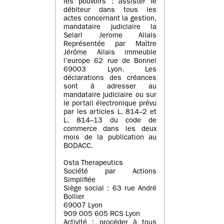
les pouvoirs : assister le
débiteur dans tous les
actes concernant la gestion,
mandataire judiciaire la
Selarl Jerome Allais
Représentée par Maître
Jérôme Allais immeuble
l’europe 62 rue de Bonnel
69003 Lyon. Les
déclarations des créances
sont à adresser au
mandataire judiciaire ou sur
le portail électronique prévu
par les articles L. 814–2 et
L. 814–13 du code de
commerce dans les deux
mois de la publication au
BODACC.
Osta Therapeutics
Société par Actions
Simplifiée
Siège social : 63 rue André
Bollier
69007 Lyon
909 005 605 RCS Lyon
Activité : procéder à tous