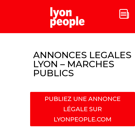
ANNONCES LEGALES
LYON – MARCHES
PUBLICS
PUBLIEZ UNE ANNONCE
LÉGALE SUR
LYONPEOPLE.COM