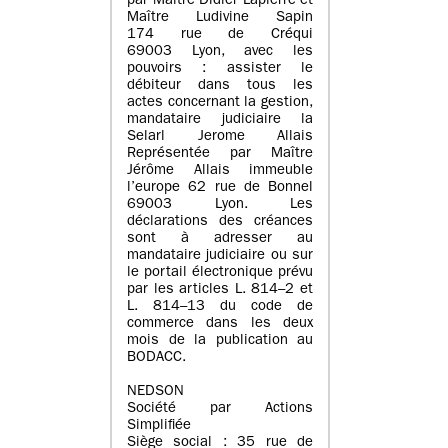
par Maître Didier Lapierre et
Maître Ludivine Sapin
174 rue de Créqui
69003 Lyon, avec les
pouvoirs : assister le
débiteur dans tous les
actes concernant la gestion,
mandataire judiciaire la
Selarl Jerome Allais
Représentée par Maître
Jérôme Allais immeuble
l’europe 62 rue de Bonnel
69003 Lyon. Les
déclarations des créances
sont à adresser au
mandataire judiciaire ou sur
le portail électronique prévu
par les articles L. 814–2 et
L. 814–13 du code de
commerce dans les deux
mois de la publication au
BODACC.
NEDSON
Société par Actions
Simplifiée
Siège social : 35 rue de