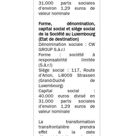
31.000 parts sociales
d’environ 1,29 euros de
valeur nominale
Forme, dénomination
,
capital social
et siège social
de la Société au Luxembourg
(Etat d
e destination
)
Dénomination sociale : CW
GROUP S.à.r.l
Forme : société à
responsabilité limitée
(S.à.r.l)
Siège social : 117, Route
d’Arlon, L-8009 Strassen
(Grand-Duché de
Luxembourg)
Capital social :
40.000 euros divisé en
31.000 parts sociales
d’environ 1,29 euros de
valeur nominale
La transformation
transfrontalière prendra
effet à la date