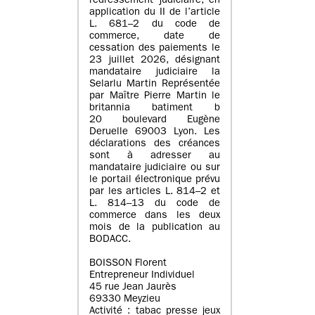
redressement judiciaire, en
application du II de l’article
L. 681–2 du code de
commerce, date de
cessation des paiements le
23 juillet 2026, désignant
mandataire judiciaire la
Selarlu Martin Représentée
par Maître Pierre Martin le
britannia batiment b
20 boulevard Eugène
Deruelle 69003 Lyon. Les
déclarations des créances
sont à adresser au
mandataire judiciaire ou sur
le portail électronique prévu
par les articles L. 814–2 et
L. 814–13 du code de
commerce dans les deux
mois de la publication au
BODACC.
BOISSON Florent
Entrepreneur Individuel
45 rue Jean Jaurès
69330 Meyzieu
Activité : tabac presse jeux