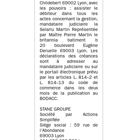
Childebert 69002 Lyon, avec
les pouvoirs : assister le
débiteur dans tous les
actes concernant la gestion,
mandataire judiciaire la
Selarlu Martin Représentée
par Maître Pierre Martin le
britannia batiment b
20 boulevard Eugène
Deruelle 69003 Lyon. Les
déclarations des créances
sont à adresser au
mandataire judiciaire ou sur
le portail électronique prévu
par les articles L. 814–2 et
L. 814–13 du code de
commerce dans les deux
mois de la publication au
BODACC.
STANE GROUPE
Société par Actions
Simplifiée
Siège social : 59 rue de
l’Abondance
69003 Lyon