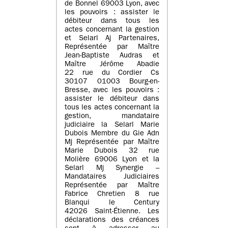
de Bonnel 69003 Lyon, avec
les pouvoirs : assister le
débiteur dans tous les
actes concernant la gestion
et Selarl Aj Partenaires,
Représentée par Maître
Jean-Baptiste Audras et
Maître Jérôme Abadie
22 rue du Cordier Cs
30107 01003 Bourg-en-
Bresse, avec les pouvoirs :
assister le débiteur dans
tous les actes concernant la
gestion, mandataire
judiciaire la Selarl Marie
Dubois Membre du Gie Adn
Mj Représentée par Maître
Marie Dubois 32 rue
Molière 69006 Lyon et la
Selarl Mj Synergie –
Mandataires Judiciaires
Représentée par Maître
Fabrice Chretien 8 rue
Blanqui le Century
42026 Saint-Étienne. Les
déclarations des créances