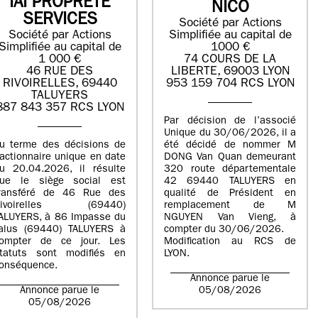
IAI PROPRETE
NICO
SERVICES
Société par Actions
Société par Actions
Simplifiée au capital de
Simplifiée au capital de
1000 €
1 000 €
74 COURS DE LA
46 RUE DES
LIBERTE, 69003 LYON
RIVOIRELLES, 69440
953 159 704 RCS LYON
TALUYERS
887 843 357 RCS LYON
Par décision de l’associé
Unique du 30/06/2026, il a
u terme des décisions de
été décidé de nommer M
’actionnaire unique en date
DONG Van Quan demeurant
u 20.04.2026, il résulte
320 route départementale
ue le siège social est
42 69440 TALUYERS en
ransféré de 46 Rue des
qualité de Président en
Rivoirelles (69440)
remplacement de M
ALUYERS, à 86 Impasse du
NGUYEN Van Vieng, à
alus (69440) TALUYERS à
compter du 30/06/2026.
ompter de ce jour. Les
Modification au RCS de
tatuts sont modifiés en
LYON.
onséquence.
Annonce parue le
Annonce parue le
05/08/2026
05/08/2026