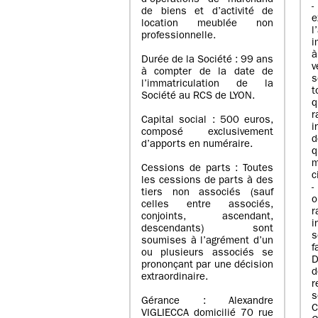
d’opérations de marchand
de biens et d’activité de
e
location meublée non
l
professionnelle.
i
à
Durée de la Société : 99 ans
v
à compter de la date de
s
l’immatriculation de la
Société au RCS de LYON.
q
r
Capital social : 500 euros,
i
composé exclusivement
d
d’apports en numéraire.
q
m
Cessions de parts : Toutes
c
les cessions de parts à des
-
tiers non associés (sauf
o
celles entre associés,
r
conjoints, ascendant,
i
descendants) sont
s
soumises à l’agrément d’un
f
ou plusieurs associés se
D
prononçant par une décision
d
extraordinaire.
r
s
Gérance : Alexandre
C
VIGLIECCA domicilié 70 rue