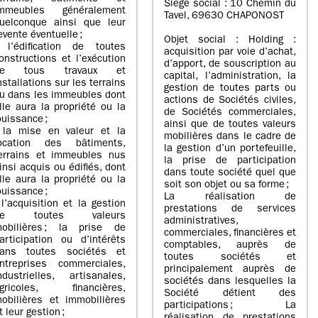
Siège social : 10 Chemin du
mmeubles généralement
Tavel, 69630 CHAPONOST
uelconque ainsi que leur
evente éventuelle ;
Objet social : Holding :
 l’édification de toutes
acquisition par voie d’achat,
onstructions et l’exécution
d’apport, de souscription au
de tous travaux et
capital, l’administration, la
nstallations sur les terrains
gestion de toutes parts ou
u dans les immeubles dont
actions de Sociétés civiles,
lle aura la propriété ou la
de Sociétés commerciales,
ouissance ;
ainsi que de toutes valeurs
 la mise en valeur et la
mobilières dans le cadre de
ocation des bâtiments,
la gestion d’un portefeuille,
errains et immeubles nus
la prise de participation
insi acquis ou édifiés, dont
dans toute société quel que
lle aura la propriété ou la
soit son objet ou sa forme ;
ouissance ;
La réalisation de
 l’acquisition et la gestion
prestations de services
de toutes valeurs
administratives,
obilières ; la prise de
commerciales, financières et
articipation ou d’intérêts
comptables, auprès de
ans toutes sociétés et
toutes sociétés et
ntreprises commerciales,
principalement auprès de
ndustrielles, artisanales,
sociétés dans lesquelles la
gricoles, financières,
Société détient des
obilières et immobilières
participations ; La
t leur gestion ;