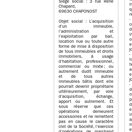
Siège social : 3 rue René
i
Chapard,
q
69630 CHAPONOST
r
-
Objet social : L’acquisition
c
d’un immeuble,
l’administration et
i
l’exploitation par bail,
o
location nue ou toute autre
e
forme de mise à disposition
j
de tous immeubles et droits
-
immobiliers, à usage
l
d’habitation, professionnel,
t
commercial ou mixte ; ou
a
autrement dudit immeuble
e
et de tous autres
j
immeubles bâtis dont elle
-
pourrait devenir propriétaire
ultérieurement, par voie
m
d’acquisition, échange,
p
apport ou autrement. Et
d
sous réserve que ces
e
opérations demeurent
i
accessoires et ne remettent
a
pas en cause le caractère
m
civil de la Société, l’exercice
e