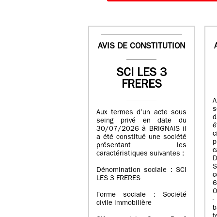
AVIS DE CONSTITUTION
SCI LES 3
FRERES
A
s
Aux termes d’un acte sous
d
seing privé en date du
é
30/07/2026 à BRIGNAIS il
a été constitué une société
présentant les
c
caractéristiques suivantes :
D
S
Dénomination sociale : SCI
LES 3 FRERES
6
O
Forme sociale : Société
-
civile immobilière
b
t