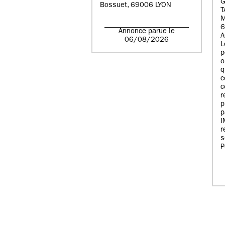
G
Bossuet, 69006 LYON
T
6
Annonce parue le
A
06/08/2026
L
p
o
q
c
c
r
p
p
r
s
P