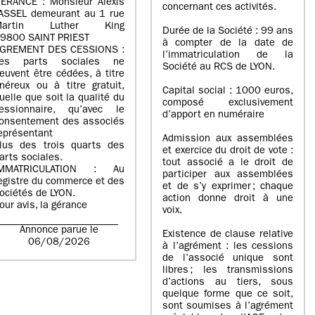
ERANCE : Monsieur Alexis
concernant ces activités.
ASSEL demeurant au 1 rue
Martin Luther King
Durée de la Société : 99 ans
9800 SAINT PRIEST
à compter de la date de
GREMENT DES CESSIONS :
l’immatriculation de la
es parts sociales ne
Société au RCS de LYON.
euvent être cédées, à titre
néreux ou à titre gratuit,
Capital social : 1000 euros,
uelle que soit la qualité du
composé exclusivement
essionnaire, qu’avec le
d’apport en numéraire
onsentement des associés
eprésentant
Admission aux assemblées
lus des trois quarts des
et exercice du droit de vote :
arts sociales.
tout associé a le droit de
IMMATRICULATION : Au
participer aux assemblées
egistre du commerce et des
et de s’y exprimer ; chaque
ociétés de LYON.
action donne droit à une
our avis, la gérance
voix.
Annonce parue le
Existence de clause relative
06/08/2026
à l’agrément : les cessions
de l’associé unique sont
libres ; les transmissions
d’actions au tiers, sous
quelque forme que ce soit,
sont soumises à l’agrément