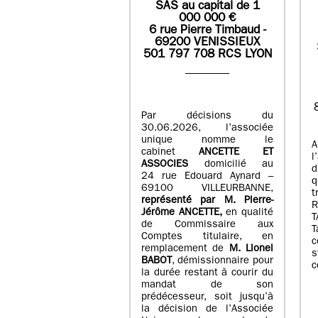
SAS
au capital de
1
0
00 000
€
6 rue Pierre Timbaud -
69200 VENISSIEUX
501 797 708 RCS LYON
Par décisions du
30.06.2026, l’associée
unique nomme le
A
cabinet
ANCETTE ET
l
ASSOCIES
domicilié au
d
24 rue Edouard Aynard –
q
69100 VILLEURBANNE,
t
r
eprésenté par M
.
Pierre
-
Jérôme ANCETTE,
en qualité
T
de Commissaire aux
T
Comptes titulaire, en
c
remplacement de
M
.
Lionel
s
BABOT
, démissionnaire pour
c
la durée restant à courir du
mandat de son
prédécesseur, soit jusqu’à
la décision de l’Associée