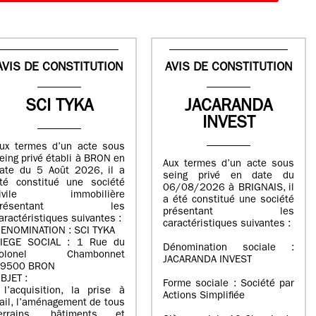
AVIS DE CONSTITUTION
AVIS DE CONSTITUTION
SCI TYKA
JACARANDA
INVEST
ux termes d’un acte sous
eing privé établi à BRON en
Aux termes d’un acte sous
ate du 5 Août 2026, il a
seing privé en date du
té constitué une société
06/08/2026 à BRIGNAIS, il
civile immobilière
a été constitué une société
présentant les
présentant les
aractéristiques suivantes :
caractéristiques suivantes :
ENOMINATION : SCI TYKA
IEGE SOCIAL : 1 Rue du
Dénomination sociale :
colonel Chambonnet
JACARANDA INVEST
9500 BRON
BJET :
Forme sociale : Société par
 l’acquisition, la prise à
Actions Simplifiée
ail, l’aménagement de tous
errains, bâtiments et