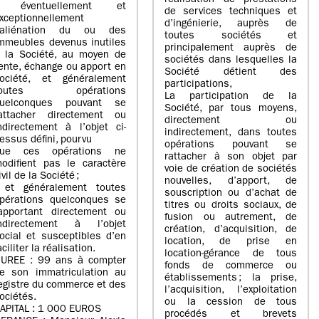
réalisation de prestations
- éventuellement et
de services techniques et
xceptionnellement
d’ingénierie, auprès de
’aliénation du ou des
toutes sociétés et
mmeubles devenus inutiles
principalement auprès de
 la Société, au moyen de
sociétés dans lesquelles la
ente, échange ou apport en
Société détient des
ociété, et généralement
participations,
toutes opérations
La participation de la
uelconques pouvant se
Société, par tous moyens,
attacher directement ou
directement ou
ndirectement à l’objet ci-
indirectement, dans toutes
essus défini, pourvu
opérations pouvant se
ue ces opérations ne
rattacher à son objet par
odifient pas le caractère
voie de création de sociétés
ivil de la Société ;
nouvelles, d’apport, de
 et généralement toutes
souscription ou d’achat de
pérations quelconques se
titres ou droits sociaux, de
apportant directement ou
fusion ou autrement, de
ndirectement à l’objet
création, d’acquisition, de
ocial et susceptibles d’en
location, de prise en
aciliter la réalisation.
location-gérance de tous
UREE : 99 ans à compter
fonds de commerce ou
e son immatriculation au
établissements ; la prise,
egistre du commerce et des
l’acquisition, l’exploitation
ociétés.
ou la cession de tous
APITAL : 1 000 EUROS
procédés et brevets