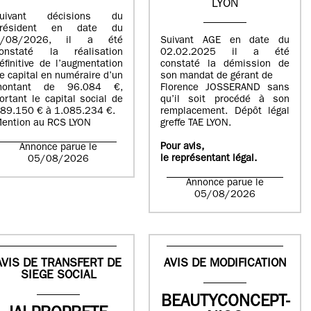
LYON
suivant décisions du
Président en date du
5/08/2026, il a été
Suivant AGE en date du
onstaté la réalisation
02.02.2025 il a été
éfinitive de l’augmentation
constaté la démission de
e capital en numéraire d’un
son mandat de gérant de
montant de 96.084 €,
Florence JOSSERAND sans
ortant le capital social de
qu’il soit procédé à son
89.150 € à 1.085.234 €.
remplacement. Dépôt légal
ention au RCS LYON
greffe TAE LYON.
Pour avis,
Annonce parue le
le représentant légal.
05/08/2026
Annonce parue le
05/08/2026
AVIS DE TRANSFERT DE
AVIS DE MODIFICATION
SIEGE SOCIAL
BEAUTYCONCEPT-