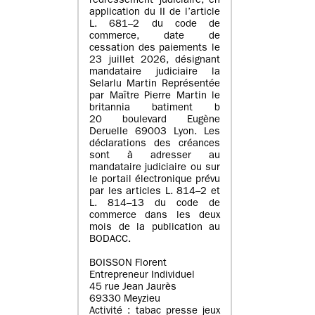
redressement judiciaire, en
application du II de l’article
L. 681–2 du code de
commerce, date de
cessation des paiements le
23 juillet 2026, désignant
mandataire judiciaire la
Selarlu Martin Représentée
par Maître Pierre Martin le
britannia batiment b
20 boulevard Eugène
Deruelle 69003 Lyon. Les
déclarations des créances
sont à adresser au
mandataire judiciaire ou sur
le portail électronique prévu
par les articles L. 814–2 et
L. 814–13 du code de
commerce dans les deux
mois de la publication au
BODACC.
BOISSON Florent
Entrepreneur Individuel
45 rue Jean Jaurès
69330 Meyzieu
Activité : tabac presse jeux