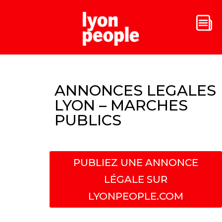
ANNONCES LEGALES
LYON – MARCHES
PUBLICS
PUBLIEZ UNE ANNONCE
LÉGALE SUR
LYONPEOPLE.COM