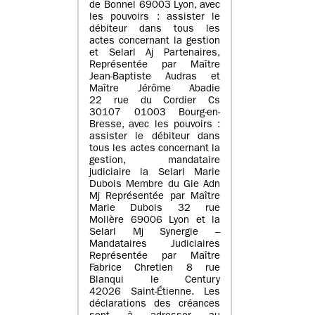
de Bonnel 69003 Lyon, avec
les pouvoirs : assister le
débiteur dans tous les
actes concernant la gestion
et Selarl Aj Partenaires,
Représentée par Maître
Jean-Baptiste Audras et
Maître Jérôme Abadie
22 rue du Cordier Cs
30107 01003 Bourg-en-
Bresse, avec les pouvoirs :
assister le débiteur dans
tous les actes concernant la
gestion, mandataire
judiciaire la Selarl Marie
Dubois Membre du Gie Adn
Mj Représentée par Maître
Marie Dubois 32 rue
Molière 69006 Lyon et la
Selarl Mj Synergie –
Mandataires Judiciaires
Représentée par Maître
Fabrice Chretien 8 rue
Blanqui le Century
42026 Saint-Étienne. Les
déclarations des créances