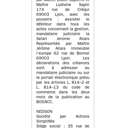
par Maître Didier Lapierre et
Maître Ludivine Sapin
174 rue de Créqui
69003 Lyon, avec les
pouvoirs : assister le
débiteur dans tous les
actes concernant la gestion,
mandataire judiciaire la
Selarl Jerome Allais
Représentée par Maître
Jérôme Allais immeuble
l’europe 62 rue de Bonnel
69003 Lyon. Les
déclarations des créances
sont à adresser au
mandataire judiciaire ou sur
le portail électronique prévu
par les articles L. 814–2 et
L. 814–13 du code de
commerce dans les deux
mois de la publication au
BODACC.
NEDSON
Société par Actions
Simplifiée
Siège social : 35 rue de