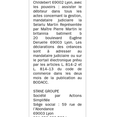
Childebert 69002 Lyon, avec
les pouvoirs : assister le
débiteur dans tous les
actes concernant la gestion,
mandataire judiciaire la
Selarlu Martin Représentée
par Maître Pierre Martin le
britannia batiment b
20 boulevard Eugène
Deruelle 69003 Lyon. Les
déclarations des créances
sont à adresser au
mandataire judiciaire ou sur
le portail électronique prévu
par les articles L. 814–2 et
L. 814–13 du code de
commerce dans les deux
mois de la publication au
BODACC.
STANE GROUPE
Société par Actions
Simplifiée
Siège social : 59 rue de
l’Abondance
69003 Lyon