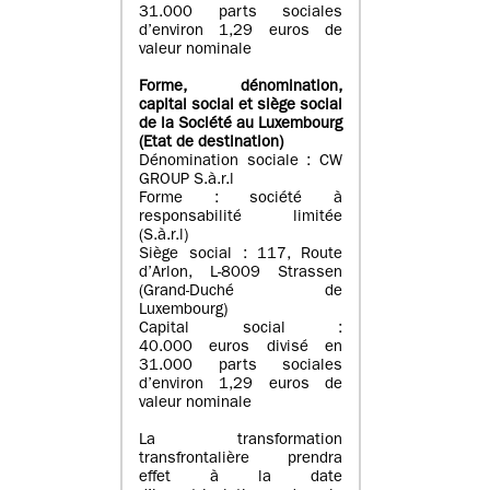
31.000 parts sociales
d’environ 1,29 euros de
valeur nominale
Forme, dénomination
,
capital social
et siège social
de la Société au Luxembourg
(Etat d
e destination
)
Dénomination sociale : CW
GROUP S.à.r.l
Forme : société à
responsabilité limitée
(S.à.r.l)
Siège social : 117, Route
d’Arlon, L-8009 Strassen
(Grand-Duché de
Luxembourg)
Capital social :
40.000 euros divisé en
31.000 parts sociales
d’environ 1,29 euros de
valeur nominale
La transformation
transfrontalière prendra
effet à la date