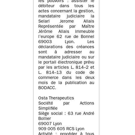
les pouvoirs : assister le
débiteur dans tous les
actes concernant la gestion,
mandataire judiciaire la
Selarl Jerome Allais
Représentée par Maître
Jérôme Allais immeuble
l’europe 62 rue de Bonnel
69003 Lyon. Les
déclarations des créances
sont à adresser au
mandataire judiciaire ou sur
le portail électronique prévu
par les articles L. 814–2 et
L. 814–13 du code de
commerce dans les deux
mois de la publication au
BODACC.
Osta Therapeutics
Société par Actions
Simplifiée
Siège social : 63 rue André
Bollier
69007 Lyon
909 005 605 RCS Lyon
Activité : procéder à tous