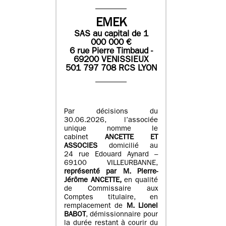
EMEK
SAS
au capital de
1
0
00 000
€
6 rue Pierre Timbaud -
69200 VENISSIEUX
501 797 708 RCS LYON
Par décisions du
30.06.2026, l’associée
unique nomme le
cabinet
ANCETTE ET
ASSOCIES
domicilié au
24 rue Edouard Aynard –
69100 VILLEURBANNE,
r
eprésenté par M
.
Pierre
-
Jérôme ANCETTE,
en qualité
de Commissaire aux
Comptes titulaire, en
remplacement de
M
.
Lionel
BABOT
, démissionnaire pour
la durée restant à courir du