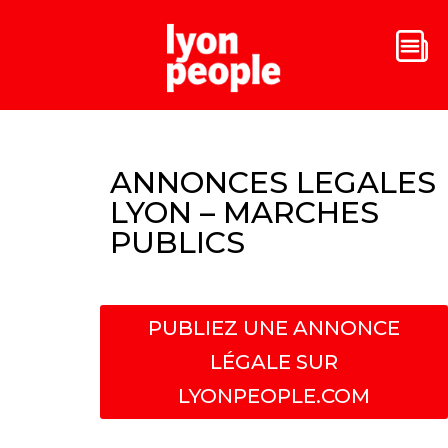
ANNONCES LEGALES
LYON – MARCHES
PUBLICS
PUBLIEZ UNE ANNONCE
LÉGALE SUR
LYONPEOPLE.COM