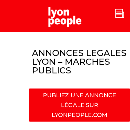
ANNONCES LEGALES
LYON – MARCHES
PUBLICS
PUBLIEZ UNE ANNONCE
LÉGALE SUR
LYONPEOPLE.COM