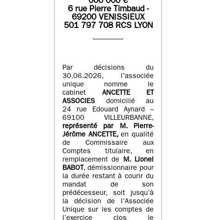
0
00 000
€
6 rue Pierre Timbaud -
69200 VENISSIEUX
501 797 708 RCS LYON
Par décisions du
30.06.2026, l’associée
unique nomme le
cabinet
ANCETTE ET
ASSOCIES
domicilié au
24 rue Edouard Aynard –
69100 VILLEURBANNE,
r
eprésenté par M
.
Pierre
-
Jérôme ANCETTE,
en qualité
de Commissaire aux
Comptes titulaire, en
remplacement de
M
.
Lionel
BABOT
, démissionnaire pour
la durée restant à courir du
mandat de son
prédécesseur, soit jusqu’à
la décision de l’Associée
Unique sur les comptes de
l’exercice clos le