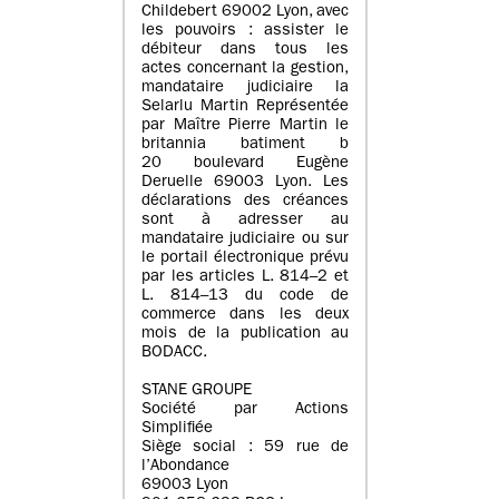
Childebert 69002 Lyon, avec
les pouvoirs : assister le
débiteur dans tous les
actes concernant la gestion,
mandataire judiciaire la
Selarlu Martin Représentée
par Maître Pierre Martin le
britannia batiment b
20 boulevard Eugène
Deruelle 69003 Lyon. Les
déclarations des créances
sont à adresser au
mandataire judiciaire ou sur
le portail électronique prévu
par les articles L. 814–2 et
L. 814–13 du code de
commerce dans les deux
mois de la publication au
BODACC.
STANE GROUPE
Société par Actions
Simplifiée
Siège social : 59 rue de
l’Abondance
69003 Lyon