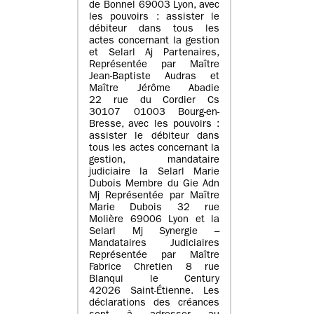
de Bonnel 69003 Lyon, avec
les pouvoirs : assister le
débiteur dans tous les
actes concernant la gestion
et Selarl Aj Partenaires,
Représentée par Maître
Jean-Baptiste Audras et
Maître Jérôme Abadie
22 rue du Cordier Cs
30107 01003 Bourg-en-
Bresse, avec les pouvoirs :
assister le débiteur dans
tous les actes concernant la
gestion, mandataire
judiciaire la Selarl Marie
Dubois Membre du Gie Adn
Mj Représentée par Maître
Marie Dubois 32 rue
Molière 69006 Lyon et la
Selarl Mj Synergie –
Mandataires Judiciaires
Représentée par Maître
Fabrice Chretien 8 rue
Blanqui le Century
42026 Saint-Étienne. Les
déclarations des créances