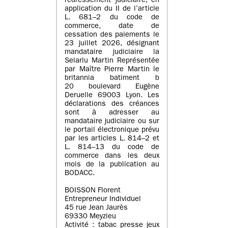
redressement judiciaire, en
application du II de l’article
L. 681–2 du code de
commerce, date de
cessation des paiements le
23 juillet 2026, désignant
mandataire judiciaire la
Selarlu Martin Représentée
par Maître Pierre Martin le
britannia batiment b
20 boulevard Eugène
Deruelle 69003 Lyon. Les
déclarations des créances
sont à adresser au
mandataire judiciaire ou sur
le portail électronique prévu
par les articles L. 814–2 et
L. 814–13 du code de
commerce dans les deux
mois de la publication au
BODACC.
BOISSON Florent
Entrepreneur Individuel
45 rue Jean Jaurès
69330 Meyzieu
Activité : tabac presse jeux