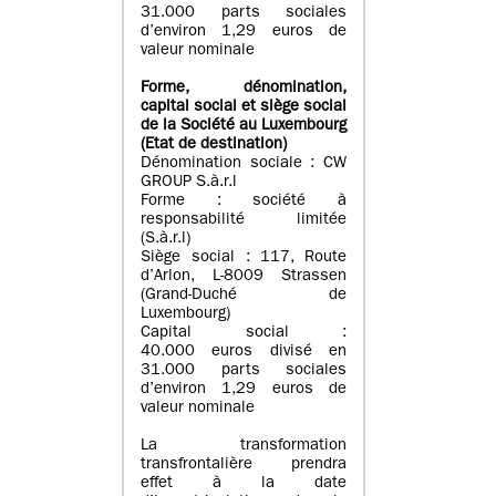
31.000 parts sociales
d’environ 1,29 euros de
valeur nominale
Forme, dénomination
,
capital social
et siège social
de la Société au Luxembourg
(Etat d
e destination
)
Dénomination sociale : CW
GROUP S.à.r.l
Forme : société à
responsabilité limitée
(S.à.r.l)
Siège social : 117, Route
d’Arlon, L-8009 Strassen
(Grand-Duché de
Luxembourg)
Capital social :
40.000 euros divisé en
31.000 parts sociales
d’environ 1,29 euros de
valeur nominale
La transformation
transfrontalière prendra
effet à la date