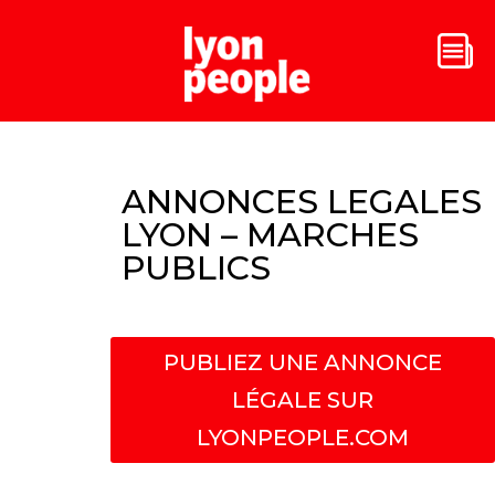
ANNONCES LEGALES
LYON – MARCHES
PUBLICS
PUBLIEZ UNE ANNONCE
LÉGALE SUR
LYONPEOPLE.COM