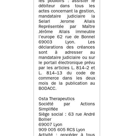
les pouvoirs : assister le
débiteur dans tous les
actes concernant la gestion,
mandataire judiciaire la
Selarl Jerome Allais
Représentée par Maître
Jérôme Allais immeuble
l’europe 62 rue de Bonnel
69003 Lyon. Les
déclarations des créances
sont à adresser au
mandataire judiciaire ou sur
le portail électronique prévu
par les articles L. 814–2 et
L. 814–13 du code de
commerce dans les deux
mois de la publication au
BODACC.
Osta Therapeutics
Société par Actions
Simplifiée
Siège social : 63 rue André
Bollier
69007 Lyon
909 005 605 RCS Lyon
Activité : procéder à tous