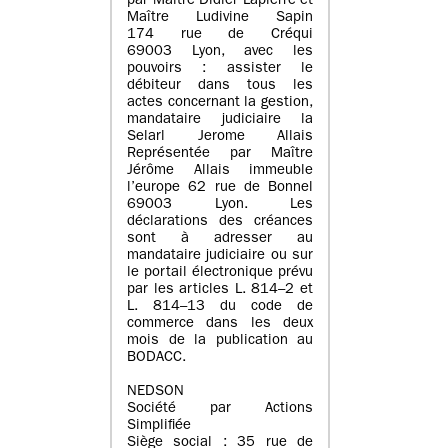
par Maître Didier Lapierre et
Maître Ludivine Sapin
174 rue de Créqui
69003 Lyon, avec les
pouvoirs : assister le
débiteur dans tous les
actes concernant la gestion,
mandataire judiciaire la
Selarl Jerome Allais
Représentée par Maître
Jérôme Allais immeuble
l’europe 62 rue de Bonnel
69003 Lyon. Les
déclarations des créances
sont à adresser au
mandataire judiciaire ou sur
le portail électronique prévu
par les articles L. 814–2 et
L. 814–13 du code de
commerce dans les deux
mois de la publication au
BODACC.
NEDSON
Société par Actions
Simplifiée
Siège social : 35 rue de