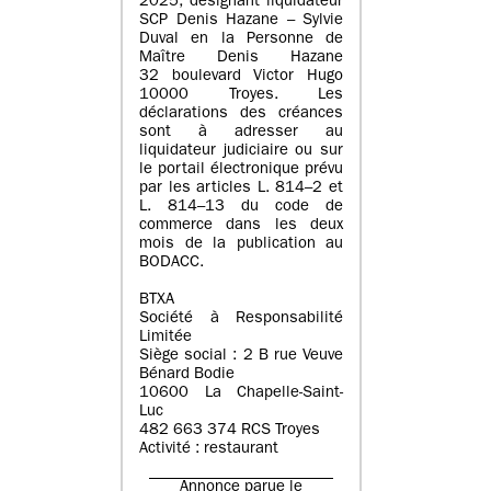
2025, désignant liquidateur
SCP Denis Hazane – Sylvie
Duval en la Personne de
Maître Denis Hazane
32 boulevard Victor Hugo
10000 Troyes. Les
déclarations des créances
sont à adresser au
liquidateur judiciaire ou sur
le portail électronique prévu
par les articles L. 814–2 et
L. 814–13 du code de
commerce dans les deux
mois de la publication au
BODACC.
BTXA
Société à Responsabilité
Limitée
Siège social : 2 B rue Veuve
Bénard Bodie
10600 La Chapelle-Saint-
Luc
482 663 374 RCS Troyes
Activité : restaurant
Annonce parue le