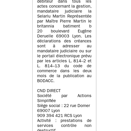
débiteur dans tous les
actes concernant la gestion,
mandataire judiciaire la
Selarlu Martin Représentée
par Maître Pierre Martin le
britannia batiment b
20 boulevard Eugène
Deruelle 69003 Lyon. Les
déclarations des créances
sont à adresser au
mandataire judiciaire ou sur
le portail électronique prévu
par les articles L. 814–2 et
L. 814–13 du code de
commerce dans les deux
mois de la publication au
BODACC.
CND DIRECT
Société par Actions
Simplifiée
Siège social : 22 rue Domer
69007 Lyon
909 394 421 RCS Lyon
Activité : prestations de
services contrôle non