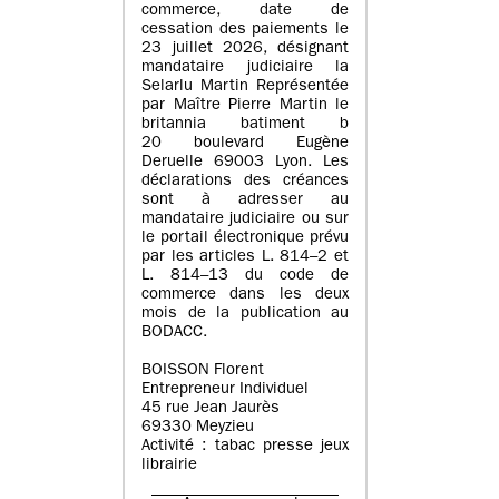
commerce, date de
cessation des paiements le
23 juillet 2026, désignant
mandataire judiciaire la
Selarlu Martin Représentée
par Maître Pierre Martin le
britannia batiment b
20 boulevard Eugène
Deruelle 69003 Lyon. Les
déclarations des créances
sont à adresser au
mandataire judiciaire ou sur
le portail électronique prévu
par les articles L. 814–2 et
L. 814–13 du code de
commerce dans les deux
mois de la publication au
BODACC.
BOISSON Florent
Entrepreneur Individuel
45 rue Jean Jaurès
69330 Meyzieu
Activité : tabac presse jeux
librairie