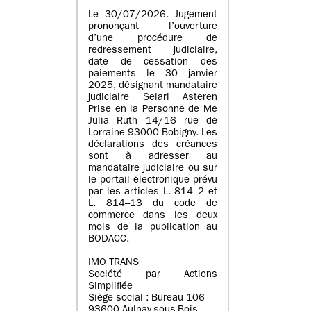
Le 30/07/2026. Jugement
prononçant l’ouverture
d’une procédure de
redressement judiciaire,
date de cessation des
paiements le 30 janvier
2025, désignant mandataire
judiciaire Selarl Asteren
Prise en la Personne de Me
Julia Ruth 14/16 rue de
Lorraine 93000 Bobigny. Les
déclarations des créances
sont à adresser au
mandataire judiciaire ou sur
le portail électronique prévu
par les articles L. 814–2 et
L. 814–13 du code de
commerce dans les deux
mois de la publication au
BODACC.
IMO TRANS
Société par Actions
Simplifiée
Siège social : Bureau 106
93600 Aulnay-sous-Bois