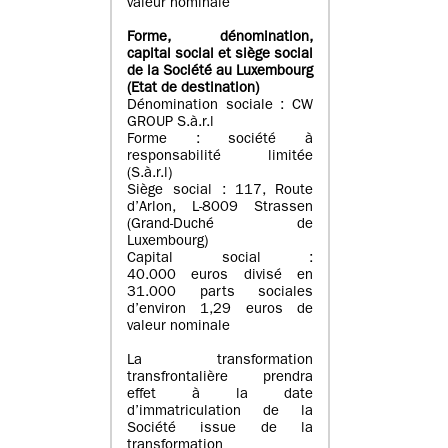
valeur nominale
Forme, dénomination
,
capital social
et siège social
de la Société au Luxembourg
(Etat d
e destination
)
Dénomination sociale : CW
GROUP S.à.r.l
Forme : société à
responsabilité limitée
(S.à.r.l)
Siège social : 117, Route
d’Arlon, L-8009 Strassen
(Grand-Duché de
Luxembourg)
Capital social :
40.000 euros divisé en
31.000 parts sociales
d’environ 1,29 euros de
valeur nominale
La transformation
transfrontalière prendra
effet à la date
d’immatriculation de la
Société issue de la
transformation