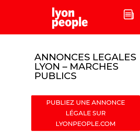
ANNONCES LEGALES
LYON – MARCHES
PUBLICS
PUBLIEZ UNE ANNONCE
LÉGALE SUR
LYONPEOPLE.COM