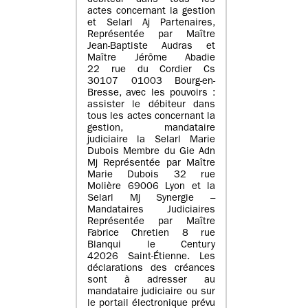
débiteur dans tous les
actes concernant la gestion
et Selarl Aj Partenaires,
Représentée par Maître
Jean-Baptiste Audras et
Maître Jérôme Abadie
22 rue du Cordier Cs
30107 01003 Bourg-en-
Bresse, avec les pouvoirs :
assister le débiteur dans
tous les actes concernant la
gestion, mandataire
judiciaire la Selarl Marie
Dubois Membre du Gie Adn
Mj Représentée par Maître
Marie Dubois 32 rue
Molière 69006 Lyon et la
Selarl Mj Synergie –
Mandataires Judiciaires
Représentée par Maître
Fabrice Chretien 8 rue
Blanqui le Century
42026 Saint-Étienne. Les
déclarations des créances
sont à adresser au
mandataire judiciaire ou sur
le portail électronique prévu