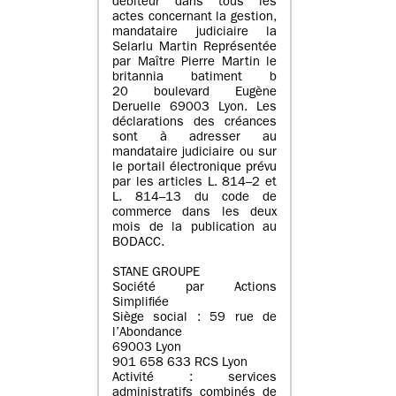
débiteur dans tous les
actes concernant la gestion,
mandataire judiciaire la
Selarlu Martin Représentée
par Maître Pierre Martin le
britannia batiment b
20 boulevard Eugène
Deruelle 69003 Lyon. Les
déclarations des créances
sont à adresser au
mandataire judiciaire ou sur
le portail électronique prévu
par les articles L. 814–2 et
L. 814–13 du code de
commerce dans les deux
mois de la publication au
BODACC.
STANE GROUPE
Société par Actions
Simplifiée
Siège social : 59 rue de
l’Abondance
69003 Lyon
901 658 633 RCS Lyon
Activité : services
administratifs combinés de