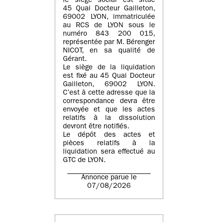
le siège social est situé
45 Quai Docteur Gailleton,
69002 LYON
, immatriculée
au
RCS de LYON sous le
numéro 843 200 015
,
représentée par
M. Bérenger
NICOT
, en sa qualité de
Gérant.
Le siège de la liquidation
est fixé au
45 Quai Docteur
Gailleton, 69002 LYON
.
C’est à cette adresse que la
correspondance devra être
envoyée et que les actes
relatifs à la dissolution
devront être notifiés.
Le dépôt des actes et
pièces relatifs à la
liquidation sera effectué au
GTC de
LYON
.
Annonce parue le
07/08/2026