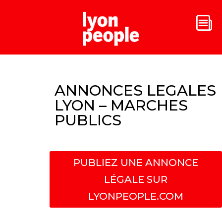
ANNONCES LEGALES
LYON – MARCHES
PUBLICS
PUBLIEZ UNE ANNONCE
LÉGALE SUR
LYONPEOPLE.COM