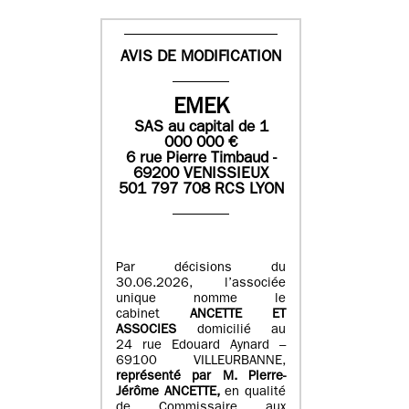
AVIS DE MODIFICATION
EMEK
SAS
au capital de
1
0
00 000
€
6 rue Pierre Timbaud -
69200 VENISSIEUX
501 797 708 RCS LYON
Par décisions du
30.06.2026, l’associée
unique nomme le
cabinet
ANCETTE ET
ASSOCIES
domicilié au
24 rue Edouard Aynard –
69100 VILLEURBANNE,
r
eprésenté par M
.
Pierre
-
Jérôme ANCETTE,
en qualité
de Commissaire aux