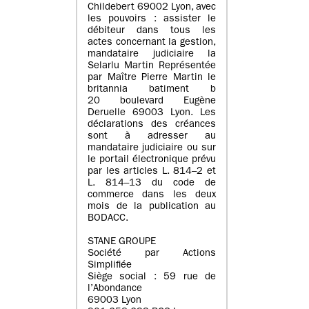
Childebert 69002 Lyon, avec
les pouvoirs : assister le
débiteur dans tous les
actes concernant la gestion,
mandataire judiciaire la
Selarlu Martin Représentée
par Maître Pierre Martin le
britannia batiment b
20 boulevard Eugène
Deruelle 69003 Lyon. Les
déclarations des créances
sont à adresser au
mandataire judiciaire ou sur
le portail électronique prévu
par les articles L. 814–2 et
L. 814–13 du code de
commerce dans les deux
mois de la publication au
BODACC.
STANE GROUPE
Société par Actions
Simplifiée
Siège social : 59 rue de
l’Abondance
69003 Lyon