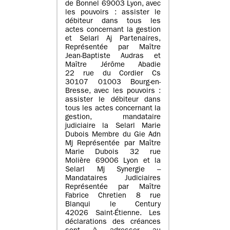
de Bonnel 69003 Lyon, avec
les pouvoirs : assister le
débiteur dans tous les
actes concernant la gestion
et Selarl Aj Partenaires,
Représentée par Maître
Jean-Baptiste Audras et
Maître Jérôme Abadie
22 rue du Cordier Cs
30107 01003 Bourg-en-
Bresse, avec les pouvoirs :
assister le débiteur dans
tous les actes concernant la
gestion, mandataire
judiciaire la Selarl Marie
Dubois Membre du Gie Adn
Mj Représentée par Maître
Marie Dubois 32 rue
Molière 69006 Lyon et la
Selarl Mj Synergie –
Mandataires Judiciaires
Représentée par Maître
Fabrice Chretien 8 rue
Blanqui le Century
42026 Saint-Étienne. Les
déclarations des créances