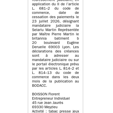
redressement judiciaire, en
application du II de l’article
L. 681–2 du code de
commerce, date de
cessation des paiements le
23 juillet 2026, désignant
mandataire judiciaire la
Selarlu Martin Représentée
par Maître Pierre Martin le
britannia batiment b
20 boulevard Eugène
Deruelle 69003 Lyon. Les
déclarations des créances
sont à adresser au
mandataire judiciaire ou sur
le portail électronique prévu
par les articles L. 814–2 et
L. 814–13 du code de
commerce dans les deux
mois de la publication au
BODACC.
BOISSON Florent
Entrepreneur Individuel
45 rue Jean Jaurès
69330 Meyzieu
Activité : tabac presse jeux