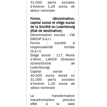
31.000 parts sociales
d’environ 1,29 euros de
valeur nominale
Forme, dénomination
,
capital social
et siège social
de la Société au Luxembourg
(Etat d
e destination
)
Dénomination sociale : CW
GROUP S.à.r.l
Forme : société à
responsabilité limitée
(S.à.r.l)
Siège social : 117, Route
d’Arlon, L-8009 Strassen
(Grand-Duché de
Luxembourg)
Capital social :
40.000 euros divisé en
31.000 parts sociales
d’environ 1,29 euros de
valeur nominale
La transformation
transfrontalière prendra
effet à la date