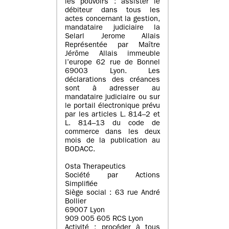
les pouvoirs : assister le
débiteur dans tous les
actes concernant la gestion,
mandataire judiciaire la
Selarl Jerome Allais
Représentée par Maître
Jérôme Allais immeuble
l’europe 62 rue de Bonnel
69003 Lyon. Les
déclarations des créances
sont à adresser au
mandataire judiciaire ou sur
le portail électronique prévu
par les articles L. 814–2 et
L. 814–13 du code de
commerce dans les deux
mois de la publication au
BODACC.
Osta Therapeutics
Société par Actions
Simplifiée
Siège social : 63 rue André
Bollier
69007 Lyon
909 005 605 RCS Lyon
Activité : procéder à tous