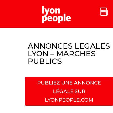
ANNONCES LEGALES
LYON – MARCHES
PUBLICS
PUBLIEZ UNE ANNONCE
LÉGALE SUR
LYONPEOPLE.COM