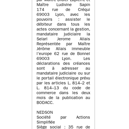
par Maître Didier Lapierre et
Maître Ludivine Sapin
174 rue de Créqui
69003 Lyon, avec les
pouvoirs : assister le
débiteur dans tous les
actes concernant la gestion,
mandataire judiciaire la
Selarl Jerome Allais
Représentée par Maître
Jérôme Allais immeuble
l’europe 62 rue de Bonnel
69003 Lyon. Les
déclarations des créances
sont à adresser au
mandataire judiciaire ou sur
le portail électronique prévu
par les articles L. 814–2 et
L. 814–13 du code de
commerce dans les deux
mois de la publication au
BODACC.
NEDSON
Société par Actions
Simplifiée
Siège social : 35 rue de