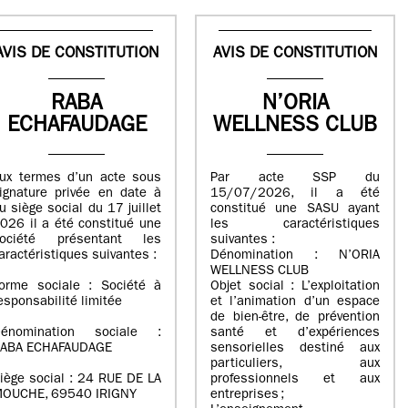
AVIS DE CONSTITUTION
AVIS DE CONSTITUTION
RABA
N’ORIA
ECHAFAUDAGE
WELLNESS CLUB
ux termes d’un acte sous
Par acte SSP du
ignature privée en date à
15/07/2026, il a été
u siège social du 17 juillet
constitué une SASU ayant
026 il a été constitué une
les caractéristiques
ociété présentant les
suivantes :
aractéristiques suivantes :
Dénomination : N’ORIA
WELLNESS CLUB
orme sociale : Société à
Objet social : L’exploitation
esponsabilité limitée
et l’animation d’un espace
de bien-être, de prévention
énomination sociale :
santé et d’expériences
ABA ECHAFAUDAGE
sensorielles destiné aux
particuliers, aux
iège social : 24 RUE DE LA
professionnels et aux
OUCHE, 69540 IRIGNY
entreprises ;