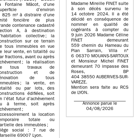
Madame Mireille FINET suite
a Fontaine Mâcot, d’une
à son décès survenu le
superficie d’environ
14 octobre 2024. Il a été
 825 m² à distraire d’une
décidé en conséquence de
nité foncière de plus
nommer en qualité de
rande contenance cadastré
cogérants à compter du
ection A, à destination
9 juin 2026 Madame Céline
’habitation collective ; la
FINET demeurant
onstruction sur ce terrain
559 chemin du Hameau du
e tous immeubles en vue
Plan Sarrain, Villa n°
e leur vente, en totalité ou
6 06370 MOUANS-SARTOUX
ar fractions, avant ou après
et Monsieur Michel FINET
chèvement ; la réalisation
demeurant 70 impasse des
de tous travaux de
Roses, BP
construction et de
404 38550 AUBERIVES-SUR-
rénovation de tous
VAREZE.
mmeubles ; la vente, en
Mention sera faite au RCS
otalité ou par lots, des
de LYON.
onstructions édifiées, soit
n l’état futur d’achèvement
Annonce parue le
u à terme, soit après
04/08/2026
chèvement ;
ccessoirement la location
temporaire totale ou
artielle des immeubles ;
iège social : 7 rue de
arseille 69007 Lyon.