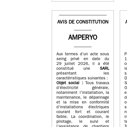
AVIS DE CONSTITUTION
AMPERYO
Aux termes d’un acte sous
seing privé en date du
29 juillet 2026, il a été
c
constitué
une
SARL
présentant les
s
caractéristiques suivantes :
Objet social :
Tous travaux
S
d’électricité générale,
O
notamment l’installation, la
e
maintenance, le dépannage
d
et la mise en conformité
o
d’installations électriques
courant fort et courant
n
faible. La coordination, le
i
pilotage, le suivi et
t
l’assistance de chantiers
T