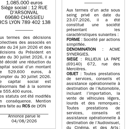
1.085.000 euros
Siège social : 12 RUE
Aux termes d’un acte sous
D'ARSONVAL
seing privé en date du
69680 CHASSIEU
23.07.2026, il a été
RCS LYON 789 402 138
constitué une société
présentant les
caractéristiques suivantes :
ux termes des décisions
FORME
: Société par actions
ollectives des associés en
simplifiée.
ate du 24 juin 2026 et des
DENOMINATION
: ACME
écisions du Président en
SYNERGIES.
ate du 30 juillet 2026, il a
SIEGE
: RILLIEUX LA PAPE
té décidé une réduction du
(69140) 672, rue des
apital social d’un montant
Mercières.
de 529.600 euros, à
OBJET
: Toutes prestations
ompter du 30 juillet 2026.
de services, conseils et
e capital social est
assistance opérationnelle à
ésormais fixé à la somme
destination de l’Automobile,
e 555.400 euros.
incluant l’importation, la
es statuts ont été modifiés
vente de véhicules légers,
n conséquence. Mention
lourds et des remorques ;
era faite au
RCS
de LYON
Toutes prestations de
services, conseils et
Annonce parue le
assistance opérationnelle à
04/08/2026
destination de l’Audiovisuel,
du Cinéma, et des Arts ;