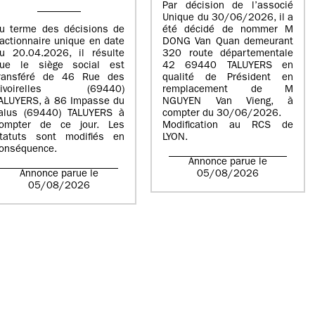
Par décision de l’associé
Unique du 30/06/2026, il a
u terme des décisions de
été décidé de nommer M
’actionnaire unique en date
DONG Van Quan demeurant
u 20.04.2026, il résulte
320 route départementale
ue le siège social est
42 69440 TALUYERS en
ransféré de 46 Rue des
qualité de Président en
Rivoirelles (69440)
remplacement de M
ALUYERS, à 86 Impasse du
NGUYEN Van Vieng, à
alus (69440) TALUYERS à
compter du 30/06/2026.
ompter de ce jour. Les
Modification au RCS de
tatuts sont modifiés en
LYON.
onséquence.
Annonce parue le
Annonce parue le
05/08/2026
05/08/2026