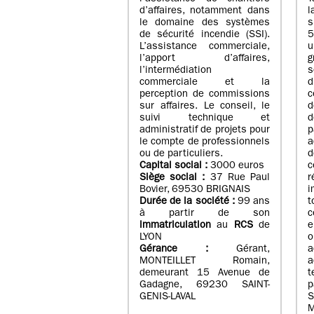
d’affaires, notamment dans
l
le domaine des systèmes
de sécurité incendie (SSI).
5
L’assistance commerciale,
u
l’apport d’affaires,
g
l’intermédiation
s
commerciale et la
d
perception de commissions
c
sur affaires. Le conseil, le
d
suivi technique et
d
administratif de projets pour
p
le compte de professionnels
a
ou de particuliers.
Capital social :
3000 euros
Siège social :
37 Rue Paul
Bovier, 69530 BRIGNAIS
i
Durée de la société :
99
ans
t
à partir de son
c
immatriculation
au
RCS
de
e
LYON
o
Gérance :
Gérant,
a
MONTEILLET Romain,
a
demeurant 15 Avenue de
Gadagne, 69230 SAINT-
p
GENIS-LAVAL
S
M