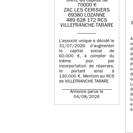
SARL au capital de
70000 €
ZAC LES CERISIERS
69380 LOZANNE
489 628 172 RCS
VILLEFRANCHE-TARARE
A
L’associé unique a décidé le
c
31/07/2026 d’augmenter
d
le capital social de
d
60.000 €, à compter du
d
même jour, par
é
incorportation de réserves,
c
le portant ainsi à
130.000 €. Mention au RCS
c
de VILLEFRANCHE TARARE
L
d
Annonce parue le
d
04/08/2026
L
e
s