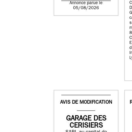
C
Annonce parue le
D
05/08/2026
G
c
s
m
8
E
d
I
L
AVIS DE MODIFICATION
GARAGE DES
CERISIERS