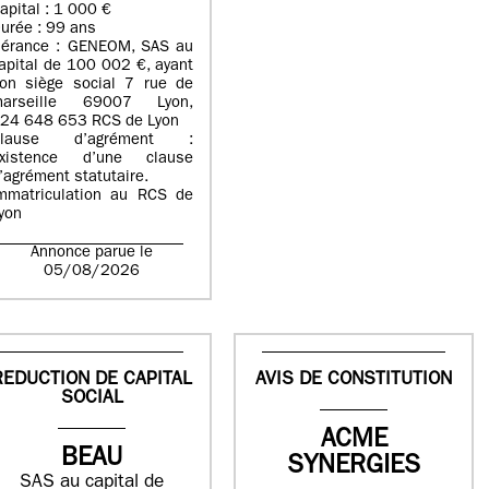
apital : 1 000 €
urée : 99 ans
érance : GENEOM, SAS au
apital de 100 002 €, ayant
on siège social 7 rue de
arseille 69007 Lyon,
24 648 653 RCS de Lyon
Clause d’agrément :
xistence d’une clause
’agrément statutaire.
mmatriculation au RCS de
yon
Annonce parue le
05/08/2026
REDUCTION DE CAPITAL
AVIS DE CONSTITUTION
SOCIAL
ACME
BEAU
SYNERGIES
SAS au capital de