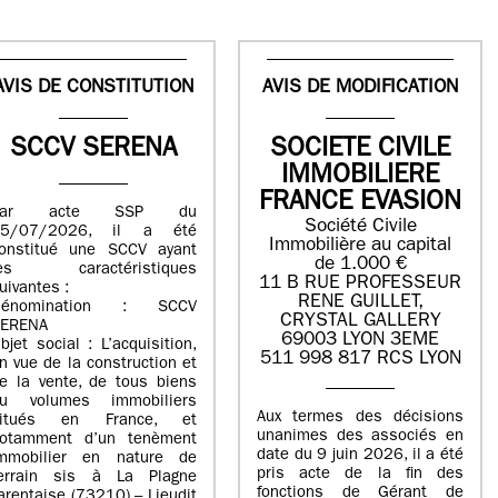
AVIS DE CONSTITUTION
AVIS DE MODIFICATION
SCCV SERENA
SOCIETE CIVILE
IMMOBILIERE
FRANCE EVASION
Par acte SSP du
Société Civile
15/07/2026, il a été
Immobilière au capital
onstitué une SCCV ayant
de 1.000 €
les caractéristiques
11 B RUE PROFESSEUR
uivantes :
RENE GUILLET,
Dénomination : SCCV
CRYSTAL GALLERY
ERENA
69003 LYON 3EME
bjet social : L’acquisition,
511 998 817 RCS LYON
n vue de la construction et
e la vente, de tous biens
u volumes immobiliers
Aux termes des décisions
situés en France, et
unanimes des associés en
otamment d’un tenèment
date du 9 juin 2026, il a été
mmobilier en nature de
pris acte de la fin des
errain sis à La Plagne
fonctions de Gérant de
arentaise (73210) – Lieudit