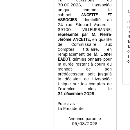
Par décisions du
30.06.2026, l’associée
unique nomme le
A
cabinet
ANCETTE ET
l
ASSOCIES
domicilié au
d
24 rue Edouard Aynard –
q
69100 VILLEURBANNE,
t
r
eprésenté par M
.
Pierre
-
Jérôme ANCETTE,
en qualité
T
de Commissaire aux
T
Comptes titulaire, en
c
remplacement de
M
.
Lionel
s
BABOT
, démissionnaire pour
c
la durée restant à courir du
mandat de son
prédécesseur, soit jusqu’à
la décision de l’Associée
Unique sur les comptes de
l’exercice clos le
31 décembre 2029
.
Pour avis
La Présidente
Annonce parue le
05/08/2026