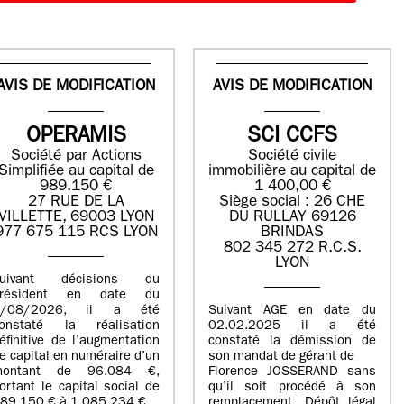
AVIS DE MODIFICATION
AVIS DE MODIFICATION
OPERAMIS
SCI CCFS
Société par Actions
Société civile
Simplifiée au capital de
immobilière au capital de
989.150 €
1 400,00 €
27 RUE DE LA
Siège social : 26 CHE
VILLETTE, 69003 LYON
DU RULLAY 69126
977 675 115 RCS LYON
BRINDAS
802 345 272 R.C.S.
LYON
suivant décisions du
Président en date du
5/08/2026, il a été
Suivant AGE en date du
onstaté la réalisation
02.02.2025 il a été
éfinitive de l’augmentation
constaté la démission de
e capital en numéraire d’un
son mandat de gérant de
montant de 96.084 €,
Florence JOSSERAND sans
ortant le capital social de
qu’il soit procédé à son
89.150 € à 1.085.234 €.
remplacement. Dépôt légal