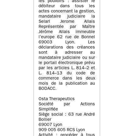
les pouvoirs : assister le
débiteur dans tous les
actes concernant la gestion,
mandataire judiciaire la
Selarl Jerome Allais
Représentée par Maître
Jérôme Allais immeuble
l’europe 62 rue de Bonnel
69003 Lyon. Les
déclarations des créances
sont à adresser au
mandataire judiciaire ou sur
le portail électronique prévu
par les articles L. 814–2 et
L. 814–13 du code de
commerce dans les deux
mois de la publication au
BODACC.
Osta Therapeutics
Société par Actions
Simplifiée
Siège social : 63 rue André
Bollier
69007 Lyon
909 005 605 RCS Lyon
Activité : procéder à tous