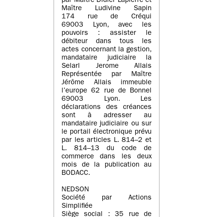
par Maître Didier Lapierre et
Maître Ludivine Sapin
174 rue de Créqui
69003 Lyon, avec les
pouvoirs : assister le
débiteur dans tous les
actes concernant la gestion,
mandataire judiciaire la
Selarl Jerome Allais
Représentée par Maître
Jérôme Allais immeuble
l’europe 62 rue de Bonnel
69003 Lyon. Les
déclarations des créances
sont à adresser au
mandataire judiciaire ou sur
le portail électronique prévu
par les articles L. 814–2 et
L. 814–13 du code de
commerce dans les deux
mois de la publication au
BODACC.
NEDSON
Société par Actions
Simplifiée
Siège social : 35 rue de