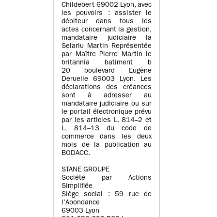
Childebert 69002 Lyon, avec
les pouvoirs : assister le
débiteur dans tous les
actes concernant la gestion,
mandataire judiciaire la
Selarlu Martin Représentée
par Maître Pierre Martin le
britannia batiment b
20 boulevard Eugène
Deruelle 69003 Lyon. Les
déclarations des créances
sont à adresser au
mandataire judiciaire ou sur
le portail électronique prévu
par les articles L. 814–2 et
L. 814–13 du code de
commerce dans les deux
mois de la publication au
BODACC.
STANE GROUPE
Société par Actions
Simplifiée
Siège social : 59 rue de
l’Abondance
69003 Lyon