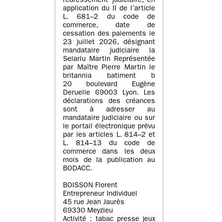
redressement judiciaire, en
application du II de l’article
L. 681–2 du code de
commerce, date de
cessation des paiements le
23 juillet 2026, désignant
mandataire judiciaire la
Selarlu Martin Représentée
par Maître Pierre Martin le
britannia batiment b
20 boulevard Eugène
Deruelle 69003 Lyon. Les
déclarations des créances
sont à adresser au
mandataire judiciaire ou sur
le portail électronique prévu
par les articles L. 814–2 et
L. 814–13 du code de
commerce dans les deux
mois de la publication au
BODACC.
BOISSON Florent
Entrepreneur Individuel
45 rue Jean Jaurès
69330 Meyzieu
Activité : tabac presse jeux