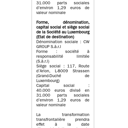
31.000 parts sociales
d’environ 1,29 euros de
valeur nominale
Forme, dénomination
,
capital social
et siège social
de la Société au Luxembourg
(Etat d
e destination
)
Dénomination sociale : CW
GROUP S.à.r.l
Forme : société à
responsabilité limitée
(S.à.r.l)
Siège social : 117, Route
d’Arlon, L-8009 Strassen
(Grand-Duché de
Luxembourg)
Capital social :
40.000 euros divisé en
31.000 parts sociales
d’environ 1,29 euros de
valeur nominale
La transformation
transfrontalière prendra
effet à la date