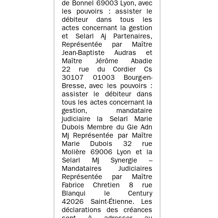
de Bonnel 69003 Lyon, avec
les pouvoirs : assister le
débiteur dans tous les
actes concernant la gestion
et Selarl Aj Partenaires,
Représentée par Maître
Jean-Baptiste Audras et
Maître Jérôme Abadie
22 rue du Cordier Cs
30107 01003 Bourg-en-
Bresse, avec les pouvoirs :
assister le débiteur dans
tous les actes concernant la
gestion, mandataire
judiciaire la Selarl Marie
Dubois Membre du Gie Adn
Mj Représentée par Maître
Marie Dubois 32 rue
Molière 69006 Lyon et la
Selarl Mj Synergie –
Mandataires Judiciaires
Représentée par Maître
Fabrice Chretien 8 rue
Blanqui le Century
42026 Saint-Étienne. Les
déclarations des créances