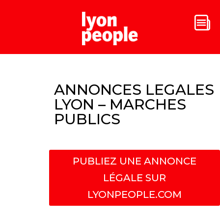
ANNONCES LEGALES
LYON – MARCHES
PUBLICS
PUBLIEZ UNE ANNONCE
LÉGALE SUR
LYONPEOPLE.COM