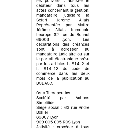
les pouvoirs : assister le
débiteur dans tous les
actes concernant la gestion,
mandataire judiciaire la
Selarl Jerome Allais
Représentée par Maître
Jérôme Allais immeuble
l’europe 62 rue de Bonnel
69003 Lyon. Les
déclarations des créances
sont à adresser au
mandataire judiciaire ou sur
le portail électronique prévu
par les articles L. 814–2 et
L. 814–13 du code de
commerce dans les deux
mois de la publication au
BODACC.
Osta Therapeutics
Société par Actions
Simplifiée
Siège social : 63 rue André
Bollier
69007 Lyon
909 005 605 RCS Lyon
Activité : procéder à tous