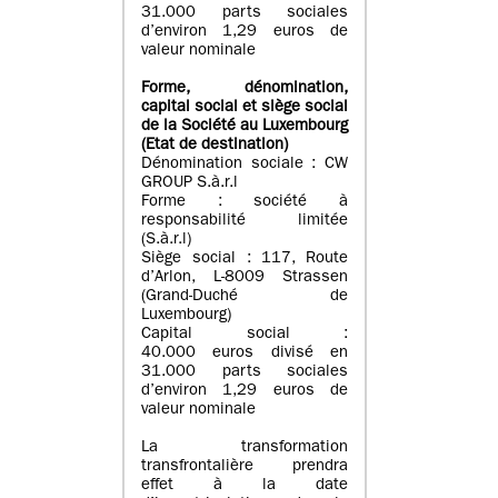
31.000 parts sociales
d’environ 1,29 euros de
valeur nominale
Forme, dénomination
,
capital social
et siège social
de la Société au Luxembourg
(Etat d
e destination
)
Dénomination sociale : CW
GROUP S.à.r.l
Forme : société à
responsabilité limitée
(S.à.r.l)
Siège social : 117, Route
d’Arlon, L-8009 Strassen
(Grand-Duché de
Luxembourg)
Capital social :
40.000 euros divisé en
31.000 parts sociales
d’environ 1,29 euros de
valeur nominale
La transformation
transfrontalière prendra
effet à la date