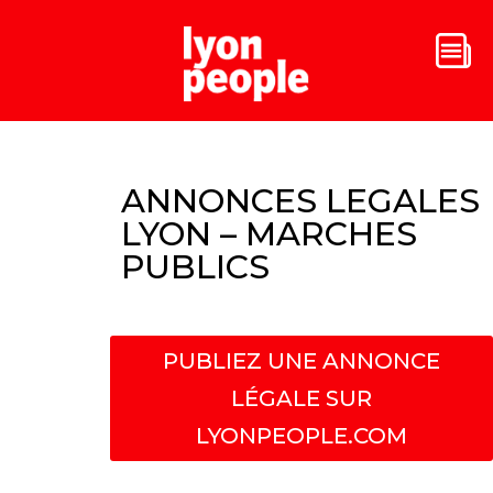
ANNONCES LEGALES
LYON – MARCHES
PUBLICS
PUBLIEZ UNE ANNONCE
LÉGALE SUR
LYONPEOPLE.COM