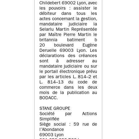
Childebert 69002 Lyon, avec
les pouvoirs : assister le
débiteur dans tous les
actes concernant la gestion,
mandataire judiciaire la
Selarlu Martin Représentée
par Maître Pierre Martin le
britannia batiment b
20 boulevard Eugène
Deruelle 69003 Lyon. Les
déclarations des créances
sont à adresser au
mandataire judiciaire ou sur
le portail électronique prévu
par les articles L. 814–2 et
L. 814–13 du code de
commerce dans les deux
mois de la publication au
BODACC.
STANE GROUPE
Société par Actions
Simplifiée
Siège social : 59 rue de
l’Abondance
69003 Lyon