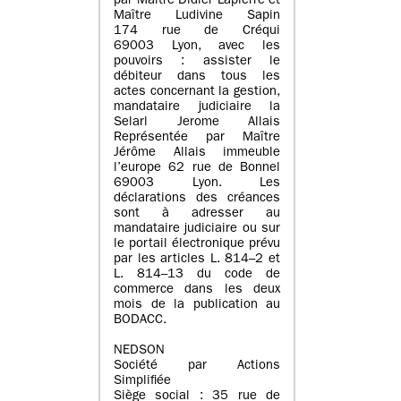
par Maître Didier Lapierre et
Maître Ludivine Sapin
174 rue de Créqui
69003 Lyon, avec les
pouvoirs : assister le
débiteur dans tous les
actes concernant la gestion,
mandataire judiciaire la
Selarl Jerome Allais
Représentée par Maître
Jérôme Allais immeuble
l’europe 62 rue de Bonnel
69003 Lyon. Les
déclarations des créances
sont à adresser au
mandataire judiciaire ou sur
le portail électronique prévu
par les articles L. 814–2 et
L. 814–13 du code de
commerce dans les deux
mois de la publication au
BODACC.
NEDSON
Société par Actions
Simplifiée
Siège social : 35 rue de