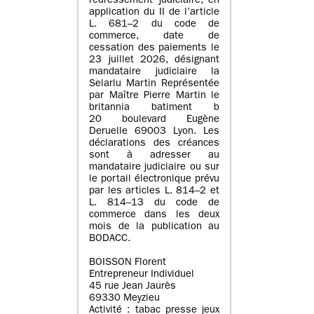
redressement judiciaire, en
application du II de l’article
L. 681–2 du code de
commerce, date de
cessation des paiements le
23 juillet 2026, désignant
mandataire judiciaire la
Selarlu Martin Représentée
par Maître Pierre Martin le
britannia batiment b
20 boulevard Eugène
Deruelle 69003 Lyon. Les
déclarations des créances
sont à adresser au
mandataire judiciaire ou sur
le portail électronique prévu
par les articles L. 814–2 et
L. 814–13 du code de
commerce dans les deux
mois de la publication au
BODACC.
BOISSON Florent
Entrepreneur Individuel
45 rue Jean Jaurès
69330 Meyzieu
Activité : tabac presse jeux