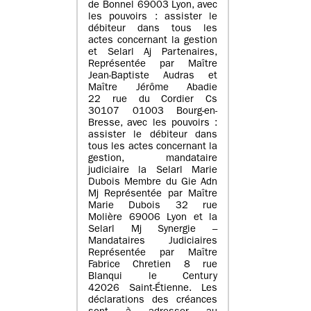
de Bonnel 69003 Lyon, avec
les pouvoirs : assister le
débiteur dans tous les
actes concernant la gestion
et Selarl Aj Partenaires,
Représentée par Maître
Jean-Baptiste Audras et
Maître Jérôme Abadie
22 rue du Cordier Cs
30107 01003 Bourg-en-
Bresse, avec les pouvoirs :
assister le débiteur dans
tous les actes concernant la
gestion, mandataire
judiciaire la Selarl Marie
Dubois Membre du Gie Adn
Mj Représentée par Maître
Marie Dubois 32 rue
Molière 69006 Lyon et la
Selarl Mj Synergie –
Mandataires Judiciaires
Représentée par Maître
Fabrice Chretien 8 rue
Blanqui le Century
42026 Saint-Étienne. Les
déclarations des créances