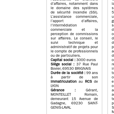
d’affaires, notamment dans
l
le domaine des systèmes
de sécurité incendie (SSI).
5
L’assistance commerciale,
u
l’apport d’affaires,
g
l’intermédiation
s
commerciale et la
d
perception de commissions
c
sur affaires. Le conseil, le
d
suivi technique et
d
administratif de projets pour
p
le compte de professionnels
a
ou de particuliers.
Capital social :
3000 euros
Siège social :
37 Rue Paul
Bovier, 69530 BRIGNAIS
i
Durée de la société :
99
ans
t
à partir de son
c
immatriculation
au
RCS
de
e
LYON
o
Gérance :
Gérant,
a
MONTEILLET Romain,
a
demeurant 15 Avenue de
Gadagne, 69230 SAINT-
p
GENIS-LAVAL
S
M