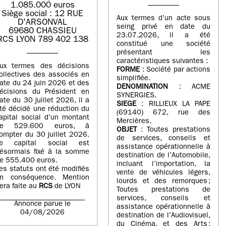
1.085.000 euros
Siège social : 12 RUE
Aux termes d’un acte sous
D'ARSONVAL
seing privé en date du
69680 CHASSIEU
23.07.2026, il a été
RCS LYON 789 402 138
constitué une société
présentant les
caractéristiques suivantes :
ux termes des décisions
FORME
: Société par actions
ollectives des associés en
simplifiée.
ate du 24 juin 2026 et des
DENOMINATION
: ACME
écisions du Président en
SYNERGIES.
ate du 30 juillet 2026, il a
SIEGE
: RILLIEUX LA PAPE
té décidé une réduction du
(69140) 672, rue des
apital social d’un montant
Mercières.
de 529.600 euros, à
OBJET
: Toutes prestations
ompter du 30 juillet 2026.
de services, conseils et
e capital social est
assistance opérationnelle à
ésormais fixé à la somme
destination de l’Automobile,
e 555.400 euros.
incluant l’importation, la
es statuts ont été modifiés
vente de véhicules légers,
n conséquence. Mention
lourds et des remorques ;
era faite au
RCS
de LYON
Toutes prestations de
services, conseils et
Annonce parue le
assistance opérationnelle à
04/08/2026
destination de l’Audiovisuel,
du Cinéma, et des Arts ;