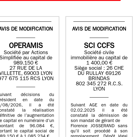
AVIS DE MODIFICATION
AVIS DE MODIFICATION
OPERAMIS
SCI CCFS
Société par Actions
Société civile
Simplifiée au capital de
immobilière au capital de
989.150 €
1 400,00 €
27 RUE DE LA
Siège social : 26 CHE
VILLETTE, 69003 LYON
DU RULLAY 69126
977 675 115 RCS LYON
BRINDAS
802 345 272 R.C.S.
LYON
suivant décisions du
Président en date du
5/08/2026, il a été
Suivant AGE en date du
onstaté la réalisation
02.02.2025 il a été
éfinitive de l’augmentation
constaté la démission de
e capital en numéraire d’un
son mandat de gérant de
montant de 96.084 €,
Florence JOSSERAND sans
ortant le capital social de
qu’il soit procédé à son
89.150 € à 1.085.234 €.
remplacement. Dépôt légal