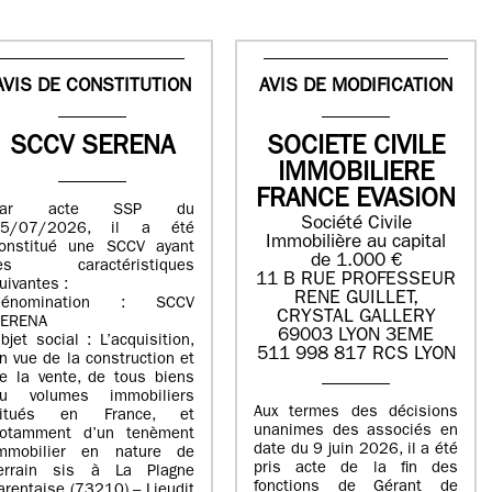
AVIS DE CONSTITUTION
AVIS DE MODIFICATION
SCCV SERENA
SOCIETE CIVILE
IMMOBILIERE
FRANCE EVASION
Par acte SSP du
Société Civile
15/07/2026, il a été
Immobilière au capital
onstitué une SCCV ayant
de 1.000 €
les caractéristiques
11 B RUE PROFESSEUR
uivantes :
RENE GUILLET,
Dénomination : SCCV
CRYSTAL GALLERY
ERENA
69003 LYON 3EME
bjet social : L’acquisition,
511 998 817 RCS LYON
n vue de la construction et
e la vente, de tous biens
u volumes immobiliers
Aux termes des décisions
situés en France, et
unanimes des associés en
otamment d’un tenèment
date du 9 juin 2026, il a été
mmobilier en nature de
pris acte de la fin des
errain sis à La Plagne
fonctions de Gérant de
arentaise (73210) – Lieudit