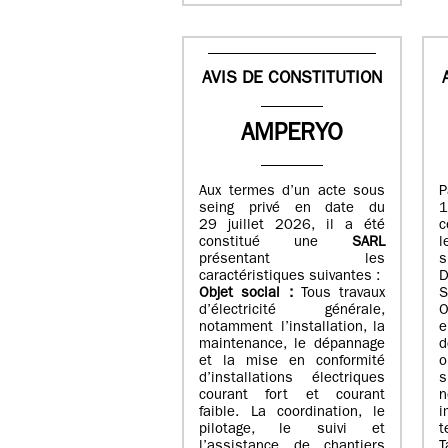
AVIS DE CONSTITUTION
AMPERYO
Aux termes d’un acte sous
seing privé en date du
29 juillet 2026, il a été
c
constitué
une
SARL
présentant les
s
caractéristiques suivantes :
Objet social :
Tous travaux
S
d’électricité générale,
O
notamment l’installation, la
e
maintenance, le dépannage
d
et la mise en conformité
o
d’installations électriques
courant fort et courant
n
faible. La coordination, le
i
pilotage, le suivi et
t
l’assistance de chantiers
T