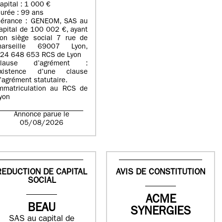
apital : 1 000 €
urée : 99 ans
érance : GENEOM, SAS au
apital de 100 002 €, ayant
on siège social 7 rue de
arseille 69007 Lyon,
24 648 653 RCS de Lyon
Clause d’agrément :
xistence d’une clause
’agrément statutaire.
mmatriculation au RCS de
yon
Annonce parue le
05/08/2026
REDUCTION DE CAPITAL
AVIS DE CONSTITUTION
SOCIAL
ACME
BEAU
SYNERGIES
SAS au capital de