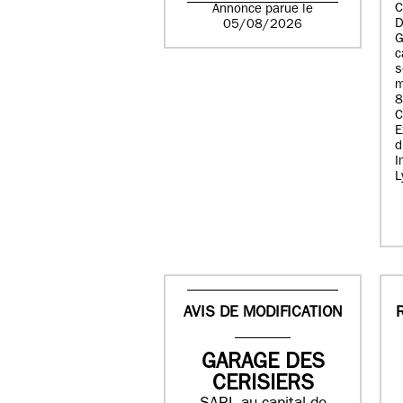
C
Annonce parue le
D
05/08/2026
G
c
s
m
8
E
d
I
L
AVIS DE MODIFICATION
GARAGE DES
CERISIERS