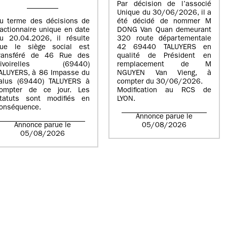
Par décision de l’associé
Unique du 30/06/2026, il a
u terme des décisions de
été décidé de nommer M
’actionnaire unique en date
DONG Van Quan demeurant
u 20.04.2026, il résulte
320 route départementale
ue le siège social est
42 69440 TALUYERS en
ransféré de 46 Rue des
qualité de Président en
Rivoirelles (69440)
remplacement de M
ALUYERS, à 86 Impasse du
NGUYEN Van Vieng, à
alus (69440) TALUYERS à
compter du 30/06/2026.
ompter de ce jour. Les
Modification au RCS de
tatuts sont modifiés en
LYON.
onséquence.
Annonce parue le
Annonce parue le
05/08/2026
05/08/2026