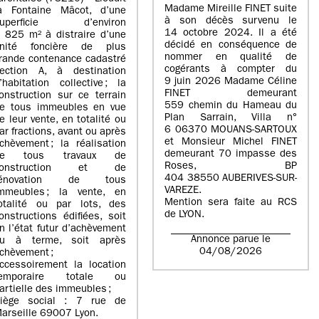
Madame Mireille FINET suite
a Fontaine Mâcot, d’une
à son décès survenu le
superficie d’environ
14 octobre 2024. Il a été
 825 m² à distraire d’une
décidé en conséquence de
nité foncière de plus
nommer en qualité de
rande contenance cadastré
cogérants à compter du
ection A, à destination
9 juin 2026 Madame Céline
’habitation collective ; la
FINET demeurant
onstruction sur ce terrain
559 chemin du Hameau du
e tous immeubles en vue
Plan Sarrain, Villa n°
e leur vente, en totalité ou
6 06370 MOUANS-SARTOUX
ar fractions, avant ou après
et Monsieur Michel FINET
chèvement ; la réalisation
demeurant 70 impasse des
de tous travaux de
Roses, BP
construction et de
404 38550 AUBERIVES-SUR-
rénovation de tous
VAREZE.
mmeubles ; la vente, en
Mention sera faite au RCS
otalité ou par lots, des
de LYON.
onstructions édifiées, soit
n l’état futur d’achèvement
Annonce parue le
u à terme, soit après
04/08/2026
chèvement ;
ccessoirement la location
temporaire totale ou
artielle des immeubles ;
iège social : 7 rue de
arseille 69007 Lyon.