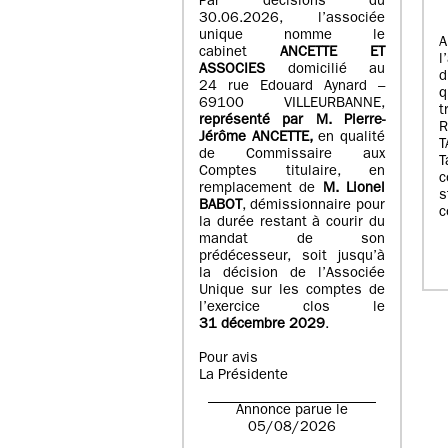
Par décisions du
30.06.2026, l’associée
unique nomme le
A
cabinet
ANCETTE ET
l
ASSOCIES
domicilié au
d
24 rue Edouard Aynard –
q
69100 VILLEURBANNE,
t
r
eprésenté par M
.
Pierre
-
Jérôme ANCETTE,
en qualité
T
de Commissaire aux
T
Comptes titulaire, en
c
remplacement de
M
.
Lionel
s
BABOT
, démissionnaire pour
c
la durée restant à courir du
mandat de son
prédécesseur, soit jusqu’à
la décision de l’Associée
Unique sur les comptes de
l’exercice clos le
31 décembre 2029
.
Pour avis
La Présidente
Annonce parue le
05/08/2026