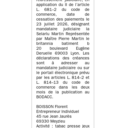
redressement judiciaire, en
application du II de l’article
L. 681–2 du code de
commerce, date de
cessation des paiements le
23 juillet 2026, désignant
mandataire judiciaire la
Selarlu Martin Représentée
par Maître Pierre Martin le
britannia batiment b
20 boulevard Eugène
Deruelle 69003 Lyon. Les
déclarations des créances
sont à adresser au
mandataire judiciaire ou sur
le portail électronique prévu
par les articles L. 814–2 et
L. 814–13 du code de
commerce dans les deux
mois de la publication au
BODACC.
BOISSON Florent
Entrepreneur Individuel
45 rue Jean Jaurès
69330 Meyzieu
Activité : tabac presse jeux