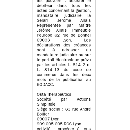
les pouvoirs : assister le
débiteur dans tous les
actes concernant la gestion,
mandataire judiciaire la
Selarl Jerome Allais
Représentée par Maître
Jérôme Allais immeuble
l’europe 62 rue de Bonnel
69003 Lyon. Les
déclarations des créances
sont à adresser au
mandataire judiciaire ou sur
le portail électronique prévu
par les articles L. 814–2 et
L. 814–13 du code de
commerce dans les deux
mois de la publication au
BODACC.
Osta Therapeutics
Société par Actions
Simplifiée
Siège social : 63 rue André
Bollier
69007 Lyon
909 005 605 RCS Lyon
Activité : procéder à tous