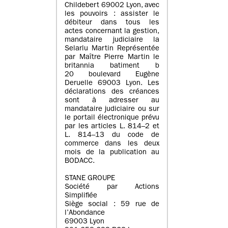
Childebert 69002 Lyon, avec
les pouvoirs : assister le
débiteur dans tous les
actes concernant la gestion,
mandataire judiciaire la
Selarlu Martin Représentée
par Maître Pierre Martin le
britannia batiment b
20 boulevard Eugène
Deruelle 69003 Lyon. Les
déclarations des créances
sont à adresser au
mandataire judiciaire ou sur
le portail électronique prévu
par les articles L. 814–2 et
L. 814–13 du code de
commerce dans les deux
mois de la publication au
BODACC.
STANE GROUPE
Société par Actions
Simplifiée
Siège social : 59 rue de
l’Abondance
69003 Lyon