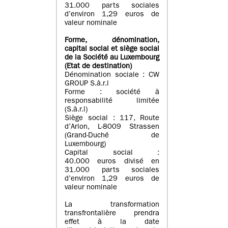
31.000 parts sociales
d’environ 1,29 euros de
valeur nominale
Forme, dénomination
,
capital social
et siège social
de la Société au Luxembourg
(Etat d
e destination
)
Dénomination sociale : CW
GROUP S.à.r.l
Forme : société à
responsabilité limitée
(S.à.r.l)
Siège social : 117, Route
d’Arlon, L-8009 Strassen
(Grand-Duché de
Luxembourg)
Capital social :
40.000 euros divisé en
31.000 parts sociales
d’environ 1,29 euros de
valeur nominale
La transformation
transfrontalière prendra
effet à la date