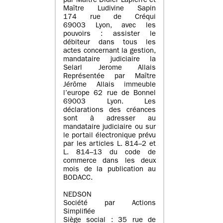
par Maître Didier Lapierre et
Maître Ludivine Sapin
174 rue de Créqui
69003 Lyon, avec les
pouvoirs : assister le
débiteur dans tous les
actes concernant la gestion,
mandataire judiciaire la
Selarl Jerome Allais
Représentée par Maître
Jérôme Allais immeuble
l’europe 62 rue de Bonnel
69003 Lyon. Les
déclarations des créances
sont à adresser au
mandataire judiciaire ou sur
le portail électronique prévu
par les articles L. 814–2 et
L. 814–13 du code de
commerce dans les deux
mois de la publication au
BODACC.
NEDSON
Société par Actions
Simplifiée
Siège social : 35 rue de