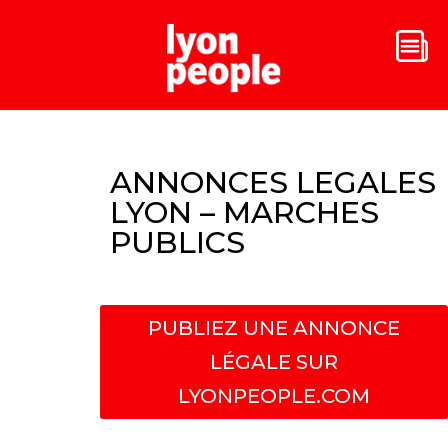
ANNONCES LEGALES
LYON – MARCHES
PUBLICS
PUBLIEZ UNE ANNONCE
LÉGALE SUR
LYONPEOPLE.COM