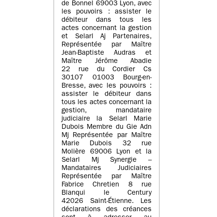
de Bonnel 69003 Lyon, avec
les pouvoirs : assister le
débiteur dans tous les
actes concernant la gestion
et Selarl Aj Partenaires,
Représentée par Maître
Jean-Baptiste Audras et
Maître Jérôme Abadie
22 rue du Cordier Cs
30107 01003 Bourg-en-
Bresse, avec les pouvoirs :
assister le débiteur dans
tous les actes concernant la
gestion, mandataire
judiciaire la Selarl Marie
Dubois Membre du Gie Adn
Mj Représentée par Maître
Marie Dubois 32 rue
Molière 69006 Lyon et la
Selarl Mj Synergie –
Mandataires Judiciaires
Représentée par Maître
Fabrice Chretien 8 rue
Blanqui le Century
42026 Saint-Étienne. Les
déclarations des créances