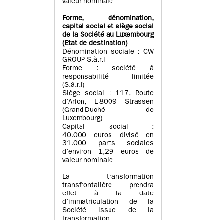
valeur nominale
Forme, dénomination
,
capital social
et siège social
de la Société au Luxembourg
(Etat d
e destination
)
Dénomination sociale : CW
GROUP S.à.r.l
Forme : société à
responsabilité limitée
(S.à.r.l)
Siège social : 117, Route
d’Arlon, L-8009 Strassen
(Grand-Duché de
Luxembourg)
Capital social :
40.000 euros divisé en
31.000 parts sociales
d’environ 1,29 euros de
valeur nominale
La transformation
transfrontalière prendra
effet à la date
d’immatriculation de la
Société issue de la
transformation