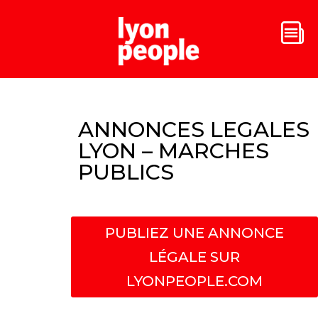
ANNONCES LEGALES
LYON – MARCHES
PUBLICS
PUBLIEZ UNE ANNONCE
LÉGALE SUR
LYONPEOPLE.COM