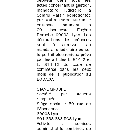
débiteur dans tous les
actes concernant la gestion,
mandataire judiciaire la
Selarlu Martin Représentée
par Maître Pierre Martin le
britannia batiment b
20 boulevard Eugène
Deruelle 69003 Lyon. Les
déclarations des créances
sont à adresser au
mandataire judiciaire ou sur
le portail électronique prévu
par les articles L. 814–2 et
L. 814–13 du code de
commerce dans les deux
mois de la publication au
BODACC.
STANE GROUPE
Société par Actions
Simplifiée
Siège social : 59 rue de
l’Abondance
69003 Lyon
901 658 633 RCS Lyon
Activité : services
administratifs combinés de