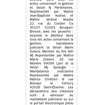
débiteur dans tous les
actes concernant la gestion
et Selarl Aj Partenaires,
Représentée par Maître
Jean-Baptiste Audras et
Maître Jérôme Abadie
22 rue du Cordier Cs
30107 01003 Bourg-en-
Bresse, avec les pouvoirs :
assister le débiteur dans
tous les actes concernant la
gestion, mandataire
judiciaire la Selarl Marie
Dubois Membre du Gie Adn
Mj Représentée par Maître
Marie Dubois 32 rue
Molière 69006 Lyon et la
Selarl Mj Synergie –
Mandataires Judiciaires
Représentée par Maître
Fabrice Chretien 8 rue
Blanqui le Century
42026 Saint-Étienne. Les
déclarations des créances
sont à adresser au
mandataire judiciaire ou sur
le portail électronique prévu