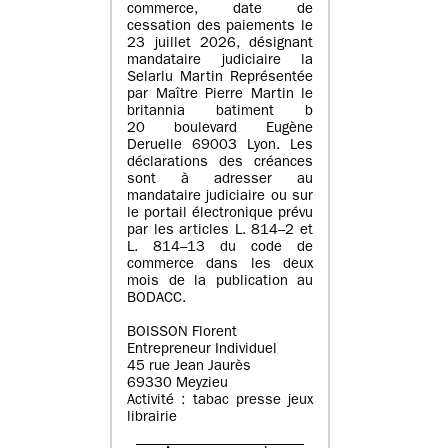
commerce, date de
cessation des paiements le
23 juillet 2026, désignant
mandataire judiciaire la
Selarlu Martin Représentée
par Maître Pierre Martin le
britannia batiment b
20 boulevard Eugène
Deruelle 69003 Lyon. Les
déclarations des créances
sont à adresser au
mandataire judiciaire ou sur
le portail électronique prévu
par les articles L. 814–2 et
L. 814–13 du code de
commerce dans les deux
mois de la publication au
BODACC.
BOISSON Florent
Entrepreneur Individuel
45 rue Jean Jaurès
69330 Meyzieu
Activité : tabac presse jeux
librairie