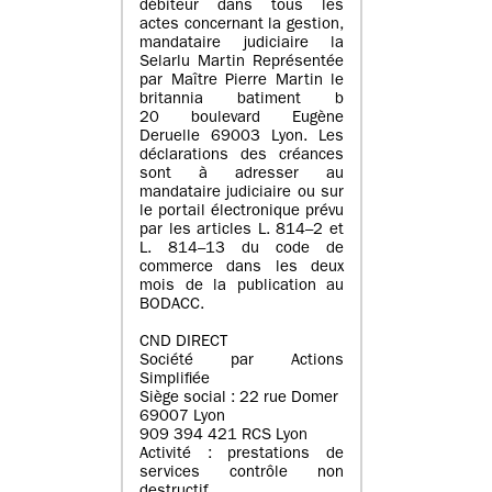
débiteur dans tous les
actes concernant la gestion,
mandataire judiciaire la
Selarlu Martin Représentée
par Maître Pierre Martin le
britannia batiment b
20 boulevard Eugène
Deruelle 69003 Lyon. Les
déclarations des créances
sont à adresser au
mandataire judiciaire ou sur
le portail électronique prévu
par les articles L. 814–2 et
L. 814–13 du code de
commerce dans les deux
mois de la publication au
BODACC.
CND DIRECT
Société par Actions
Simplifiée
Siège social : 22 rue Domer
69007 Lyon
909 394 421 RCS Lyon
Activité : prestations de
services contrôle non