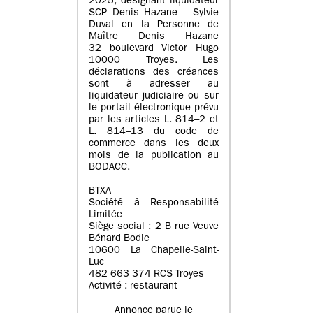
2025, désignant liquidateur
SCP Denis Hazane – Sylvie
Duval en la Personne de
Maître Denis Hazane
32 boulevard Victor Hugo
10000 Troyes. Les
déclarations des créances
sont à adresser au
liquidateur judiciaire ou sur
le portail électronique prévu
par les articles L. 814–2 et
L. 814–13 du code de
commerce dans les deux
mois de la publication au
BODACC.
BTXA
Société à Responsabilité
Limitée
Siège social : 2 B rue Veuve
Bénard Bodie
10600 La Chapelle-Saint-
Luc
482 663 374 RCS Troyes
Activité : restaurant
Annonce parue le