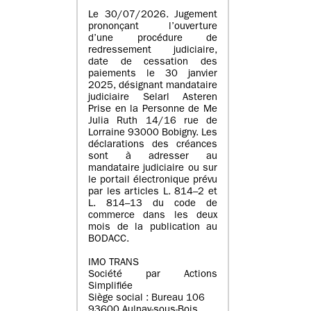
Le 30/07/2026. Jugement
prononçant l’ouverture
d’une procédure de
redressement judiciaire,
date de cessation des
paiements le 30 janvier
2025, désignant mandataire
judiciaire Selarl Asteren
Prise en la Personne de Me
Julia Ruth 14/16 rue de
Lorraine 93000 Bobigny. Les
déclarations des créances
sont à adresser au
mandataire judiciaire ou sur
le portail électronique prévu
par les articles L. 814–2 et
L. 814–13 du code de
commerce dans les deux
mois de la publication au
BODACC.
IMO TRANS
Société par Actions
Simplifiée
Siège social : Bureau 106
93600 Aulnay-sous-Bois