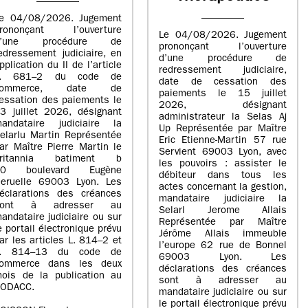
e 04/08/2026. Jugement
rononçant l’ouverture
Le 04/08/2026. Jugement
d’une procédure de
prononçant l’ouverture
edressement judiciaire, en
d’une procédure de
pplication du II de l’article
redressement judiciaire,
L. 681–2 du code de
date de cessation des
commerce, date de
paiements le 15 juillet
essation des paiements le
2026, désignant
3 juillet 2026, désignant
administrateur la Selas Aj
andataire judiciaire la
Up Représentée par Maître
elarlu Martin Représentée
Eric Etienne-Martin 57 rue
ar Maître Pierre Martin le
Servient 69003 Lyon, avec
britannia batiment b
les pouvoirs : assister le
20 boulevard Eugène
débiteur dans tous les
eruelle 69003 Lyon. Les
actes concernant la gestion,
éclarations des créances
mandataire judiciaire la
sont à adresser au
Selarl Jerome Allais
andataire judiciaire ou sur
Représentée par Maître
e portail électronique prévu
Jérôme Allais immeuble
ar les articles L. 814–2 et
l’europe 62 rue de Bonnel
L. 814–13 du code de
69003 Lyon. Les
ommerce dans les deux
déclarations des créances
ois de la publication au
sont à adresser au
ODACC.
mandataire judiciaire ou sur
le portail électronique prévu