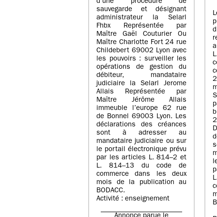
d’une procédure de
sauvegarde et désignant
L
administrateur la Selarl
p
Fhbx Représentée par
Maître Gaël Couturier Ou
r
Maître Charlotte Fort 24 rue
a
Childebert 69002 Lyon avec
les pouvoirs : surveiller les
opérations de gestion du
c
débiteur, mandataire
2
judiciaire la Selarl Jerome
m
Allais Représentée par
S
Maître Jérôme Allais
p
immeuble l’europe 62 rue
de Bonnel 69003 Lyon. Les
déclarations des créances
D
sont à adresser au
d
mandataire judiciaire ou sur
le portail électronique prévu
m
par les articles L. 814–2 et
l
L. 814–13 du code de
p
commerce dans les deux
mois de la publication au
c
BODACC.
m
Activité : enseignement
B
Annonce parue le