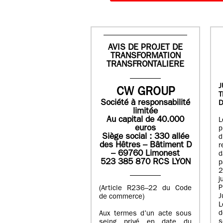
AVIS DE PROJET DE
TRANSFORMATION
TRANSFRONTALIERE
J
CW GROUP
Société à responsabilité
D
limitée
Au capital de 40.000
L
euros
p
Siège social : 330 allée
des Hêtres – Bâtiment D
r
– 69760 Limonest
d
523 385 870 RCS LYON
p
2
j
P
(Article R236–22 du Code
J
de commerce)
L
d
Aux termes d’un acte sous
seing privé en date du