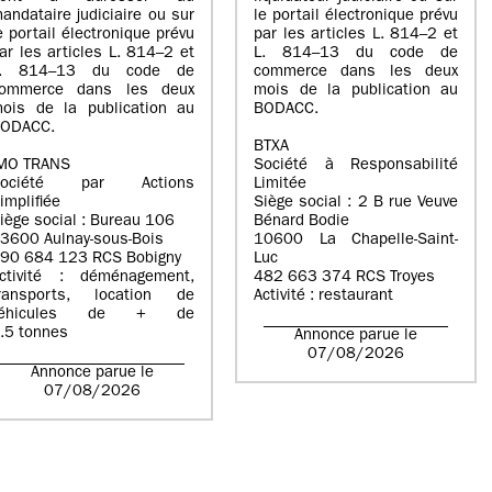
andataire judiciaire ou sur
le portail électronique prévu
e portail électronique prévu
par les articles L. 814–2 et
ar les articles L. 814–2 et
L. 814–13 du code de
L. 814–13 du code de
commerce dans les deux
ommerce dans les deux
mois de la publication au
ois de la publication au
BODACC.
ODACC.
BTXA
MO TRANS
Société à Responsabilité
Société par Actions
Limitée
implifiée
Siège social : 2 B rue Veuve
iège social : Bureau 106
Bénard Bodie
3600 Aulnay-sous-Bois
10600 La Chapelle-Saint-
90 684 123 RCS Bobigny
Luc
ctivité : déménagement,
482 663 374 RCS Troyes
ransports, location de
Activité : restaurant
véhicules de + de
.5 tonnes
Annonce parue le
07/08/2026
Annonce parue le
07/08/2026