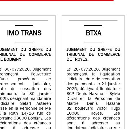
IMO TRANS
BTXA
UGEMENT DU GREFFE DU
JUGEMENT DU GREFFE DU
TRIBUNAL DE COMMERCE
TRIBUNAL DE COMMERCE
E BOBIGNY.
DE TROYES.
e 30/07/2026. Jugement
Le 28/07/2026. Jugement
rononçant l’ouverture
prononçant la liquidation
d’une procédure de
judiciaire, date de cessation
edressement judiciaire,
des paiements le 21 janvier
ate de cessation des
2025, désignant liquidateur
aiements le 30 janvier
SCP Denis Hazane – Sylvie
025, désignant mandataire
Duval en la Personne de
udiciaire Selarl Asteren
Maître Denis Hazane
rise en la Personne de Me
32 boulevard Victor Hugo
ulia Ruth 14/16 rue de
10000 Troyes. Les
orraine 93000 Bobigny. Les
déclarations des créances
éclarations des créances
sont à adresser au
sont à adresser au
liquidateur judiciaire ou sur