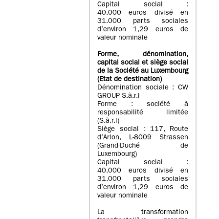
Capital social :
40.000 euros divisé en
31.000 parts sociales
d’environ 1,29 euros de
valeur nominale
Forme, dénomination
,
capital social
et siège social
de la Société au Luxembourg
(Etat d
e destination
)
Dénomination sociale : CW
GROUP S.à.r.l
Forme : société à
responsabilité limitée
(S.à.r.l)
Siège social : 117, Route
d’Arlon, L-8009 Strassen
(Grand-Duché de
Luxembourg)
Capital social :
40.000 euros divisé en
31.000 parts sociales
d’environ 1,29 euros de
valeur nominale
La transformation