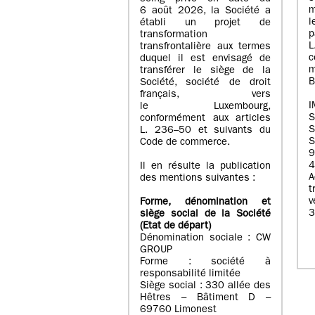
m
6 août 2026, la Société a
l
établi un projet de
p
transformation
transfrontalière aux termes
c
duquel il est envisagé de
m
transférer le siège de la
B
Société, société de droit
français, vers
I
le Luxembourg,
conformément aux articles
S
L. 236–50 et suivants du
S
Code de commerce.
9
4
Il en résulte la publication
A
des mentions suivantes :
t
Forme, dénomination et
3
siège social de la Société
(Etat
de départ
)
Dénomination sociale : CW
GROUP
Forme : société à
responsabilité limitée
Siège social : 330 allée des
Hêtres – Bâtiment D –
69760 Limonest