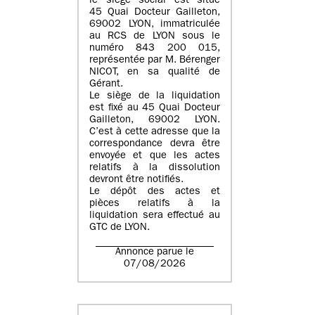
le siège social est situé
45 Quai Docteur Gailleton,
69002 LYON
, immatriculée
au
RCS de LYON sous le
numéro 843 200 015
,
représentée par
M. Bérenger
NICOT
, en sa qualité de
Gérant.
Le siège de la liquidation
est fixé au
45 Quai Docteur
Gailleton, 69002 LYON
.
C’est à cette adresse que la
correspondance devra être
envoyée et que les actes
relatifs à la dissolution
devront être notifiés.
Le dépôt des actes et
pièces relatifs à la
liquidation sera effectué au
GTC de
LYON
.
Annonce parue le
07/08/2026