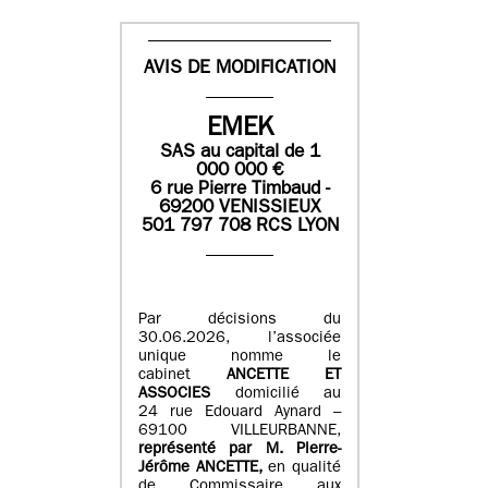
AVIS DE MODIFICATION
EMEK
SAS
au capital de
1
0
00 000
€
6 rue Pierre Timbaud -
69200 VENISSIEUX
501 797 708 RCS LYON
Par décisions du
30.06.2026, l’associée
unique nomme le
cabinet
ANCETTE ET
ASSOCIES
domicilié au
24 rue Edouard Aynard –
69100 VILLEURBANNE,
r
eprésenté par M
.
Pierre
-
Jérôme ANCETTE,
en qualité
de Commissaire aux