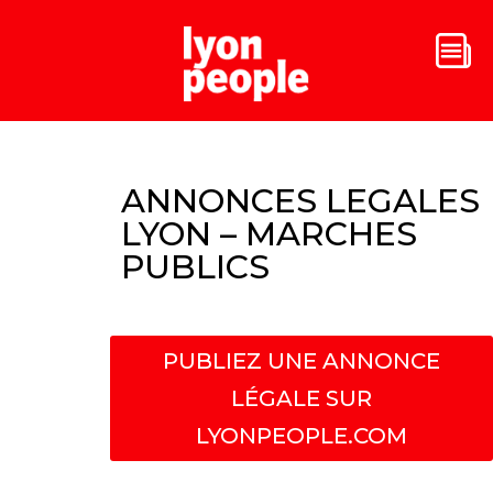
ANNONCES LEGALES
LYON – MARCHES
PUBLICS
PUBLIEZ UNE ANNONCE
LÉGALE SUR
LYONPEOPLE.COM