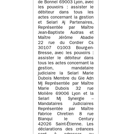
de Bonnel 69003 Lyon, avec
les pouvoirs : assister le
débiteur dans tous les
actes concernant la gestion
et Selarl Aj Partenaires,
Représentée par Maître
Jean-Baptiste Audras et
Maître Jérôme Abadie
22 rue du Cordier Cs
30107 01003 Bourg-en-
Bresse, avec les pouvoirs :
assister le débiteur dans
tous les actes concernant la
gestion, mandataire
judiciaire la Selarl Marie
Dubois Membre du Gie Adn
Mj Représentée par Maître
Marie Dubois 32 rue
Molière 69006 Lyon et la
Selarl Mj Synergie –
Mandataires Judiciaires
Représentée par Maître
Fabrice Chretien 8 rue
Blanqui le Century
42026 Saint-Étienne. Les
déclarations des créances