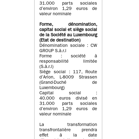
31.000 parts sociales
d’environ 1,29 euros de
valeur nominale
Forme, dénomination
,
capital social
et siège social
de la Société au Luxembourg
(Etat d
e destination
)
Dénomination sociale : CW
GROUP S.à.r.l
Forme : société à
responsabilité limitée
(S.à.r.l)
Siège social : 117, Route
d’Arlon, L-8009 Strassen
(Grand-Duché de
Luxembourg)
Capital social :
40.000 euros divisé en
31.000 parts sociales
d’environ 1,29 euros de
valeur nominale
La transformation
transfrontalière prendra
effet à la date