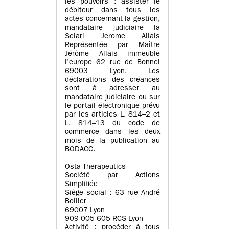
les pouvoirs : assister le
débiteur dans tous les
actes concernant la gestion,
mandataire judiciaire la
Selarl Jerome Allais
Représentée par Maître
Jérôme Allais immeuble
l’europe 62 rue de Bonnel
69003 Lyon. Les
déclarations des créances
sont à adresser au
mandataire judiciaire ou sur
le portail électronique prévu
par les articles L. 814–2 et
L. 814–13 du code de
commerce dans les deux
mois de la publication au
BODACC.
Osta Therapeutics
Société par Actions
Simplifiée
Siège social : 63 rue André
Bollier
69007 Lyon
909 005 605 RCS Lyon
Activité : procéder à tous