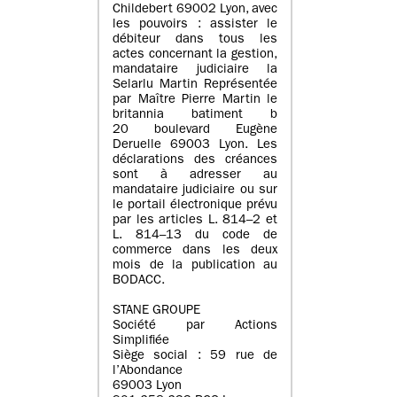
Childebert 69002 Lyon, avec
les pouvoirs : assister le
débiteur dans tous les
actes concernant la gestion,
mandataire judiciaire la
Selarlu Martin Représentée
par Maître Pierre Martin le
britannia batiment b
20 boulevard Eugène
Deruelle 69003 Lyon. Les
déclarations des créances
sont à adresser au
mandataire judiciaire ou sur
le portail électronique prévu
par les articles L. 814–2 et
L. 814–13 du code de
commerce dans les deux
mois de la publication au
BODACC.
STANE GROUPE
Société par Actions
Simplifiée
Siège social : 59 rue de
l’Abondance
69003 Lyon