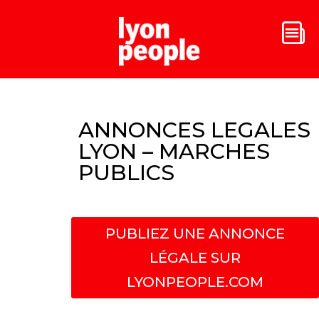
ANNONCES LEGALES
LYON – MARCHES
PUBLICS
PUBLIEZ UNE ANNONCE
LÉGALE SUR
LYONPEOPLE.COM