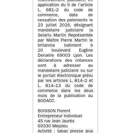
redressement judiciaire, en
application du II de l’article
L. 681–2 du code de
commerce, date de
cessation des paiements le
23 juillet 2026, désignant
mandataire judiciaire la
Selarlu Martin Représentée
par Maître Pierre Martin le
britannia batiment b
20 boulevard Eugène
Deruelle 69003 Lyon. Les
déclarations des créances
sont à adresser au
mandataire judiciaire ou sur
le portail électronique prévu
par les articles L. 814–2 et
L. 814–13 du code de
commerce dans les deux
mois de la publication au
BODACC.
BOISSON Florent
Entrepreneur Individuel
45 rue Jean Jaurès
69330 Meyzieu
Activité : tabac presse jeux