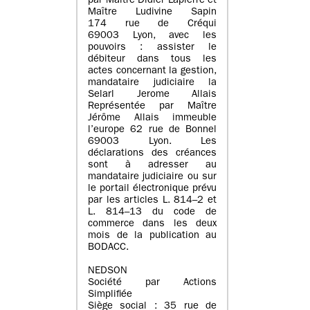
par Maître Didier Lapierre et
Maître Ludivine Sapin
174 rue de Créqui
69003 Lyon, avec les
pouvoirs : assister le
débiteur dans tous les
actes concernant la gestion,
mandataire judiciaire la
Selarl Jerome Allais
Représentée par Maître
Jérôme Allais immeuble
l’europe 62 rue de Bonnel
69003 Lyon. Les
déclarations des créances
sont à adresser au
mandataire judiciaire ou sur
le portail électronique prévu
par les articles L. 814–2 et
L. 814–13 du code de
commerce dans les deux
mois de la publication au
BODACC.
NEDSON
Société par Actions
Simplifiée
Siège social : 35 rue de