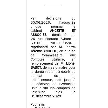
Par décisions du
30.06.2026, l’associée
unique nomme le
cabinet
ANCETTE ET
ASSOCIES
domicilié au
24 rue Edouard Aynard –
69100 VILLEURBANNE,
r
eprésenté par M
.
Pierre
-
Jérôme ANCETTE,
en qualité
de Commissaire aux
Comptes titulaire, en
remplacement de
M
.
Lionel
BABOT
, démissionnaire pour
la durée restant à courir du
mandat de son
prédécesseur, soit jusqu’à
la décision de l’Associée
Unique sur les comptes de
l’exercice clos le
31 décembre 2029
.
Pour avis