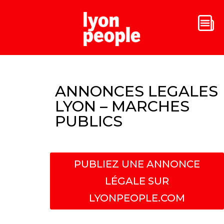
ANNONCES LEGALES
LYON – MARCHES
PUBLICS
PUBLIEZ UNE ANNONCE
LÉGALE SUR
LYONPEOPLE.COM