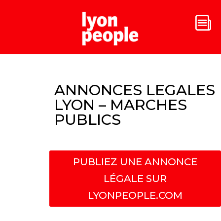
ANNONCES LEGALES
LYON – MARCHES
PUBLICS
PUBLIEZ UNE ANNONCE
LÉGALE SUR
LYONPEOPLE.COM