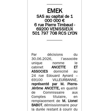
EMEK
SAS
au capital de
1
0
00 000
€
6 rue Pierre Timbaud -
69200 VENISSIEUX
501 797 708 RCS LYON
Par décisions du
30.06.2026, l’associée
unique nomme le
cabinet
ANCETTE ET
ASSOCIES
domicilié au
24 rue Edouard Aynard –
69100 VILLEURBANNE,
r
eprésenté par M
.
Pierre
-
Jérôme ANCETTE,
en qualité
de Commissaire aux
Comptes titulaire, en
remplacement de
M
.
Lionel
BABOT
, démissionnaire pour
la durée restant à courir du