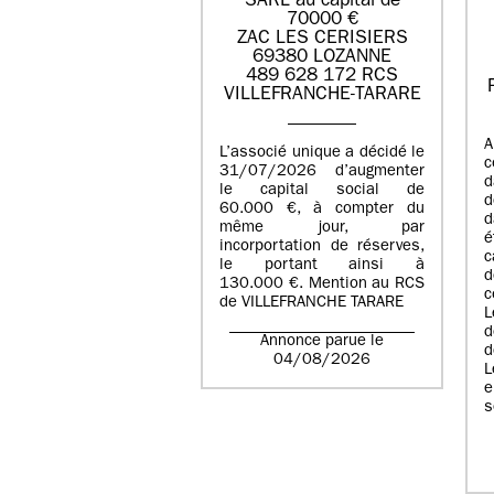
SARL au capital de
70000 €
ZAC LES CERISIERS
69380 LOZANNE
489 628 172 RCS
VILLEFRANCHE-TARARE
A
L’associé unique a décidé le
c
31/07/2026 d’augmenter
d
le capital social de
d
60.000 €, à compter du
d
même jour, par
é
incorportation de réserves,
c
le portant ainsi à
130.000 €. Mention au RCS
c
de VILLEFRANCHE TARARE
L
d
Annonce parue le
d
04/08/2026
L
e
s