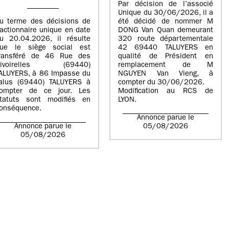
Par décision de l’associé
Unique du 30/06/2026, il a
u terme des décisions de
été décidé de nommer M
’actionnaire unique en date
DONG Van Quan demeurant
u 20.04.2026, il résulte
320 route départementale
ue le siège social est
42 69440 TALUYERS en
ransféré de 46 Rue des
qualité de Président en
Rivoirelles (69440)
remplacement de M
ALUYERS, à 86 Impasse du
NGUYEN Van Vieng, à
alus (69440) TALUYERS à
compter du 30/06/2026.
ompter de ce jour. Les
Modification au RCS de
tatuts sont modifiés en
LYON.
onséquence.
Annonce parue le
Annonce parue le
05/08/2026
05/08/2026