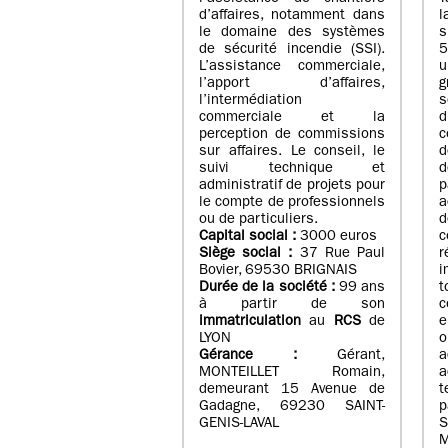
d’affaires, notamment dans
l
le domaine des systèmes
de sécurité incendie (SSI).
5
L’assistance commerciale,
u
l’apport d’affaires,
g
l’intermédiation
s
commerciale et la
d
perception de commissions
c
sur affaires. Le conseil, le
d
suivi technique et
d
administratif de projets pour
p
le compte de professionnels
a
ou de particuliers.
Capital social :
3000 euros
Siège social :
37 Rue Paul
Bovier, 69530 BRIGNAIS
i
Durée de la société :
99
ans
t
à partir de son
c
immatriculation
au
RCS
de
e
LYON
o
Gérance :
Gérant,
a
MONTEILLET Romain,
a
demeurant 15 Avenue de
Gadagne, 69230 SAINT-
p
GENIS-LAVAL
S
M