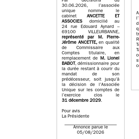
Par décisions du
30.06.2026, l’associée
unique nomme le
A
cabinet
ANCETTE ET
l
ASSOCIES
domicilié au
d
24 rue Edouard Aynard –
q
69100 VILLEURBANNE,
t
r
eprésenté par M
.
Pierre
-
Jérôme ANCETTE,
en qualité
T
de Commissaire aux
T
Comptes titulaire, en
c
remplacement de
M
.
Lionel
s
BABOT
, démissionnaire pour
c
la durée restant à courir du
mandat de son
prédécesseur, soit jusqu’à
la décision de l’Associée
Unique sur les comptes de
l’exercice clos le
31 décembre 2029
.
Pour avis
La Présidente
Annonce parue le
05/08/2026