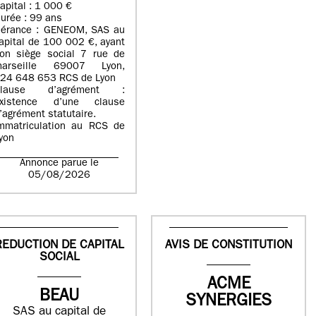
apital : 1 000 €
urée : 99 ans
érance : GENEOM, SAS au
apital de 100 002 €, ayant
on siège social 7 rue de
arseille 69007 Lyon,
24 648 653 RCS de Lyon
Clause d’agrément :
xistence d’une clause
’agrément statutaire.
mmatriculation au RCS de
yon
Annonce parue le
05/08/2026
REDUCTION DE CAPITAL
AVIS DE CONSTITUTION
SOCIAL
ACME
BEAU
SYNERGIES
SAS au capital de