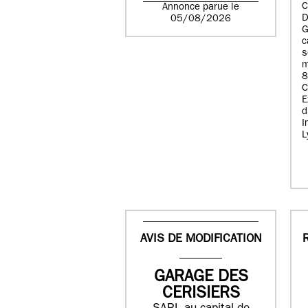
C
Annonce parue le
D
05/08/2026
G
c
s
m
8
E
d
I
L
AVIS DE MODIFICATION
GARAGE DES
CERISIERS