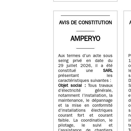
AVIS DE CONSTITUTION
AMPERYO
Aux termes d’un acte sous
seing privé en date du
29 juillet 2026, il a été
c
constitué
une
SARL
présentant les
s
caractéristiques suivantes :
Objet social :
Tous travaux
S
d’électricité générale,
O
notamment l’installation, la
e
maintenance, le dépannage
d
et la mise en conformité
o
d’installations électriques
courant fort et courant
n
faible. La coordination, le
i
pilotage, le suivi et
t
l’assistance de chantiers
T