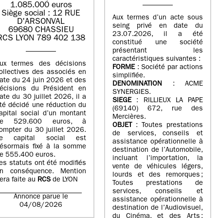
1.085.000 euros
Siège social : 12 RUE
Aux termes d’un acte sous
D'ARSONVAL
seing privé en date du
69680 CHASSIEU
23.07.2026, il a été
RCS LYON 789 402 138
constitué une société
présentant les
caractéristiques suivantes :
ux termes des décisions
FORME
: Société par actions
ollectives des associés en
simplifiée.
ate du 24 juin 2026 et des
DENOMINATION
: ACME
écisions du Président en
SYNERGIES.
ate du 30 juillet 2026, il a
SIEGE
: RILLIEUX LA PAPE
té décidé une réduction du
(69140) 672, rue des
apital social d’un montant
Mercières.
de 529.600 euros, à
OBJET
: Toutes prestations
ompter du 30 juillet 2026.
de services, conseils et
e capital social est
assistance opérationnelle à
ésormais fixé à la somme
destination de l’Automobile,
e 555.400 euros.
incluant l’importation, la
es statuts ont été modifiés
vente de véhicules légers,
n conséquence. Mention
lourds et des remorques ;
era faite au
RCS
de LYON
Toutes prestations de
services, conseils et
Annonce parue le
assistance opérationnelle à
04/08/2026
destination de l’Audiovisuel,
du Cinéma, et des Arts ;