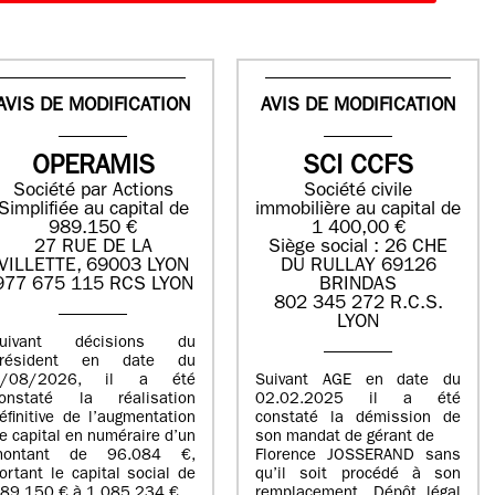
AVIS DE MODIFICATION
AVIS DE MODIFICATION
OPERAMIS
SCI CCFS
Société par Actions
Société civile
Simplifiée au capital de
immobilière au capital de
989.150 €
1 400,00 €
27 RUE DE LA
Siège social : 26 CHE
VILLETTE, 69003 LYON
DU RULLAY 69126
977 675 115 RCS LYON
BRINDAS
802 345 272 R.C.S.
LYON
suivant décisions du
Président en date du
5/08/2026, il a été
Suivant AGE en date du
onstaté la réalisation
02.02.2025 il a été
éfinitive de l’augmentation
constaté la démission de
e capital en numéraire d’un
son mandat de gérant de
montant de 96.084 €,
Florence JOSSERAND sans
ortant le capital social de
qu’il soit procédé à son
89.150 € à 1.085.234 €.
remplacement. Dépôt légal