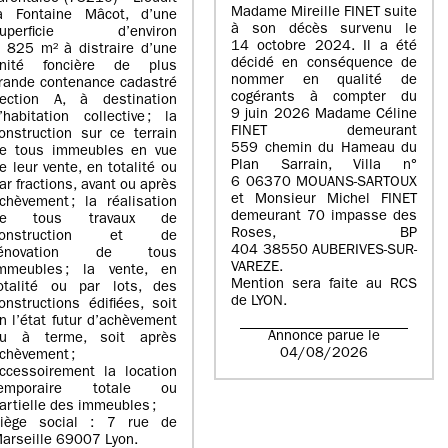
Madame Mireille FINET suite
a Fontaine Mâcot, d’une
à son décès survenu le
superficie d’environ
14 octobre 2024. Il a été
 825 m² à distraire d’une
décidé en conséquence de
nité foncière de plus
nommer en qualité de
rande contenance cadastré
cogérants à compter du
ection A, à destination
9 juin 2026 Madame Céline
’habitation collective ; la
FINET demeurant
onstruction sur ce terrain
559 chemin du Hameau du
e tous immeubles en vue
Plan Sarrain, Villa n°
e leur vente, en totalité ou
6 06370 MOUANS-SARTOUX
ar fractions, avant ou après
et Monsieur Michel FINET
chèvement ; la réalisation
demeurant 70 impasse des
de tous travaux de
Roses, BP
construction et de
404 38550 AUBERIVES-SUR-
rénovation de tous
VAREZE.
mmeubles ; la vente, en
Mention sera faite au RCS
otalité ou par lots, des
de LYON.
onstructions édifiées, soit
n l’état futur d’achèvement
Annonce parue le
u à terme, soit après
04/08/2026
chèvement ;
ccessoirement la location
temporaire totale ou
artielle des immeubles ;
iège social : 7 rue de
arseille 69007 Lyon.