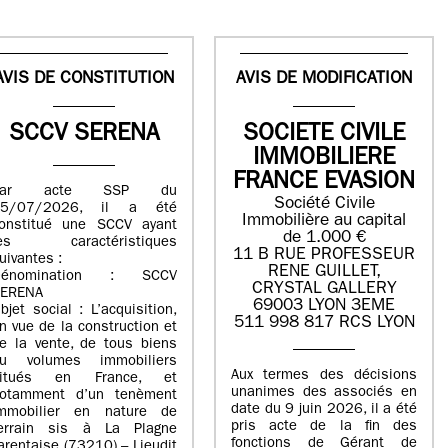
AVIS DE CONSTITUTION
AVIS DE MODIFICATION
SCCV SERENA
SOCIETE CIVILE
IMMOBILIERE
FRANCE EVASION
Par acte SSP du
Société Civile
15/07/2026, il a été
Immobilière au capital
onstitué une SCCV ayant
de 1.000 €
les caractéristiques
11 B RUE PROFESSEUR
uivantes :
RENE GUILLET,
Dénomination : SCCV
CRYSTAL GALLERY
ERENA
69003 LYON 3EME
bjet social : L’acquisition,
511 998 817 RCS LYON
n vue de la construction et
e la vente, de tous biens
u volumes immobiliers
Aux termes des décisions
situés en France, et
unanimes des associés en
otamment d’un tenèment
date du 9 juin 2026, il a été
mmobilier en nature de
pris acte de la fin des
errain sis à La Plagne
fonctions de Gérant de
arentaise (73210) – Lieudit