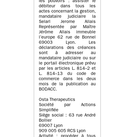
les pouvoirs : assister le
débiteur dans tous les
actes concernant la gestion,
mandataire judiciaire la
Selarl Jerome Allais
Représentée par Maître
Jérôme Allais immeuble
l’europe 62 rue de Bonnel
69003 Lyon. Les
déclarations des créances
sont à adresser au
mandataire judiciaire ou sur
le portail électronique prévu
par les articles L. 814–2 et
L. 814–13 du code de
commerce dans les deux
mois de la publication au
BODACC.
Osta Therapeutics
Société par Actions
Simplifiée
Siège social : 63 rue André
Bollier
69007 Lyon
909 005 605 RCS Lyon
Activité : procéder à tous