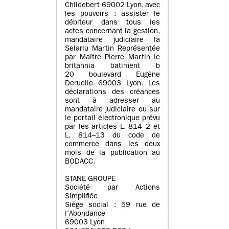
Childebert 69002 Lyon, avec
les pouvoirs : assister le
débiteur dans tous les
actes concernant la gestion,
mandataire judiciaire la
Selarlu Martin Représentée
par Maître Pierre Martin le
britannia batiment b
20 boulevard Eugène
Deruelle 69003 Lyon. Les
déclarations des créances
sont à adresser au
mandataire judiciaire ou sur
le portail électronique prévu
par les articles L. 814–2 et
L. 814–13 du code de
commerce dans les deux
mois de la publication au
BODACC.
STANE GROUPE
Société par Actions
Simplifiée
Siège social : 59 rue de
l’Abondance
69003 Lyon