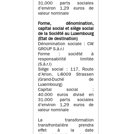
31.000 parts sociales
d’environ 1,29 euros de
valeur nominale
Forme, dénomination
,
capital social
et siège social
de la Société au Luxembourg
(Etat d
e destination
)
Dénomination sociale : CW
GROUP S.à.r.l
Forme : société à
responsabilité limitée
(S.à.r.l)
Siège social : 117, Route
d’Arlon, L-8009 Strassen
(Grand-Duché de
Luxembourg)
Capital social :
40.000 euros divisé en
31.000 parts sociales
d’environ 1,29 euros de
valeur nominale
La transformation
transfrontalière prendra
effet à la date