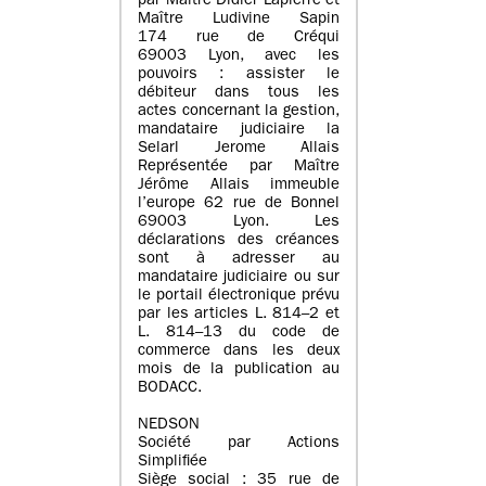
par Maître Didier Lapierre et
Maître Ludivine Sapin
174 rue de Créqui
69003 Lyon, avec les
pouvoirs : assister le
débiteur dans tous les
actes concernant la gestion,
mandataire judiciaire la
Selarl Jerome Allais
Représentée par Maître
Jérôme Allais immeuble
l’europe 62 rue de Bonnel
69003 Lyon. Les
déclarations des créances
sont à adresser au
mandataire judiciaire ou sur
le portail électronique prévu
par les articles L. 814–2 et
L. 814–13 du code de
commerce dans les deux
mois de la publication au
BODACC.
NEDSON
Société par Actions
Simplifiée
Siège social : 35 rue de