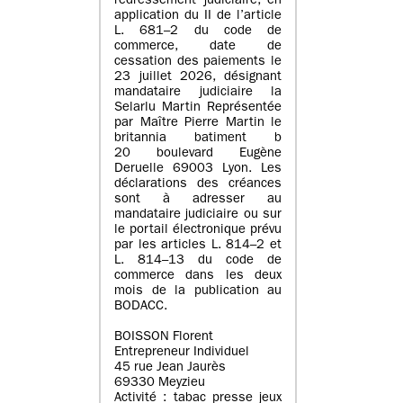
redressement judiciaire, en
application du II de l’article
L. 681–2 du code de
commerce, date de
cessation des paiements le
23 juillet 2026, désignant
mandataire judiciaire la
Selarlu Martin Représentée
par Maître Pierre Martin le
britannia batiment b
20 boulevard Eugène
Deruelle 69003 Lyon. Les
déclarations des créances
sont à adresser au
mandataire judiciaire ou sur
le portail électronique prévu
par les articles L. 814–2 et
L. 814–13 du code de
commerce dans les deux
mois de la publication au
BODACC.
BOISSON Florent
Entrepreneur Individuel
45 rue Jean Jaurès
69330 Meyzieu
Activité : tabac presse jeux