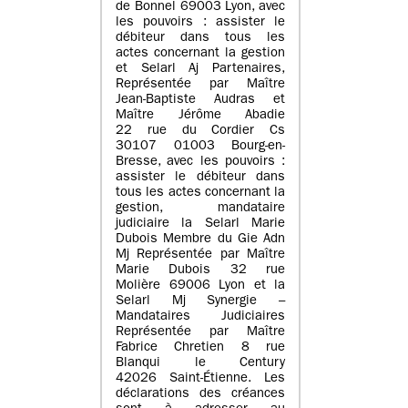
de Bonnel 69003 Lyon, avec
les pouvoirs : assister le
débiteur dans tous les
actes concernant la gestion
et Selarl Aj Partenaires,
Représentée par Maître
Jean-Baptiste Audras et
Maître Jérôme Abadie
22 rue du Cordier Cs
30107 01003 Bourg-en-
Bresse, avec les pouvoirs :
assister le débiteur dans
tous les actes concernant la
gestion, mandataire
judiciaire la Selarl Marie
Dubois Membre du Gie Adn
Mj Représentée par Maître
Marie Dubois 32 rue
Molière 69006 Lyon et la
Selarl Mj Synergie –
Mandataires Judiciaires
Représentée par Maître
Fabrice Chretien 8 rue
Blanqui le Century
42026 Saint-Étienne. Les
déclarations des créances