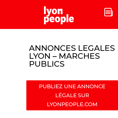
ANNONCES LEGALES
LYON – MARCHES
PUBLICS
PUBLIEZ UNE ANNONCE
LÉGALE SUR
LYONPEOPLE.COM