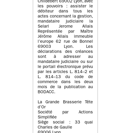
Childebert 69002 Lyon, avec
les pouvoirs : assister le
débiteur dans tous les
actes concernant la gestion,
mandataire judiciaire la
Selarl Jerome Allais
Représentée par Maître
Jérôme Allais immeuble
l’europe 62 rue de Bonnel
69003 Lyon. Les
déclarations des créances
sont à adresser au
mandataire judiciaire ou sur
le portail électronique prévu
par les articles L. 814–2 et
L. 814–13 du code de
commerce dans les deux
mois de la publication au
BODACC.
La Grande Brasserie Tête
d’Or
Société par Actions
Simplifiée
Siège social : 33 quai
Charles de Gaulle
69006 Lyon