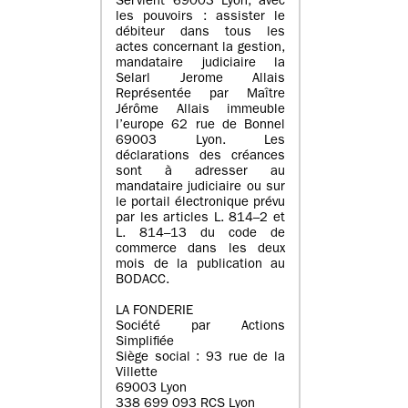
Servient 69003 Lyon, avec
les pouvoirs : assister le
débiteur dans tous les
actes concernant la gestion,
mandataire judiciaire la
Selarl Jerome Allais
Représentée par Maître
Jérôme Allais immeuble
l’europe 62 rue de Bonnel
69003 Lyon. Les
déclarations des créances
sont à adresser au
mandataire judiciaire ou sur
le portail électronique prévu
par les articles L. 814–2 et
L. 814–13 du code de
commerce dans les deux
mois de la publication au
BODACC.
LA FONDERIE
Société par Actions
Simplifiée
Siège social : 93 rue de la
Villette
69003 Lyon
338 699 093 RCS Lyon