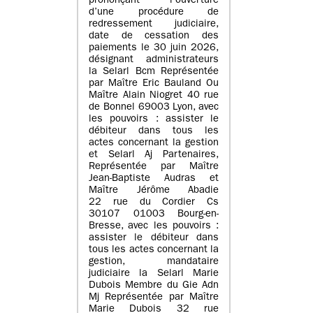
prononçant l’ouverture
d’une procédure de
redressement judiciaire,
date de cessation des
paiements le 30 juin 2026,
désignant administrateurs
la Selarl Bcm Représentée
par Maître Eric Bauland Ou
Maître Alain Niogret 40 rue
de Bonnel 69003 Lyon, avec
les pouvoirs : assister le
débiteur dans tous les
actes concernant la gestion
et Selarl Aj Partenaires,
Représentée par Maître
Jean-Baptiste Audras et
Maître Jérôme Abadie
22 rue du Cordier Cs
30107 01003 Bourg-en-
Bresse, avec les pouvoirs :
assister le débiteur dans
tous les actes concernant la
gestion, mandataire
judiciaire la Selarl Marie
Dubois Membre du Gie Adn
Mj Représentée par Maître
Marie Dubois 32 rue