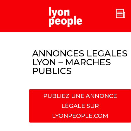
ANNONCES LEGALES
LYON – MARCHES
PUBLICS
PUBLIEZ UNE ANNONCE
LÉGALE SUR
LYONPEOPLE.COM