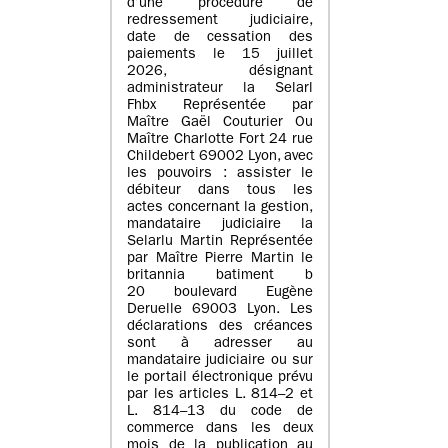
d’une procédure de
redressement judiciaire,
date de cessation des
paiements le 15 juillet
2026, désignant
administrateur la Selarl
Fhbx Représentée par
Maître Gaël Couturier Ou
Maître Charlotte Fort 24 rue
Childebert 69002 Lyon, avec
les pouvoirs : assister le
débiteur dans tous les
actes concernant la gestion,
mandataire judiciaire la
Selarlu Martin Représentée
par Maître Pierre Martin le
britannia batiment b
20 boulevard Eugène
Deruelle 69003 Lyon. Les
déclarations des créances
sont à adresser au
mandataire judiciaire ou sur
le portail électronique prévu
par les articles L. 814–2 et
L. 814–13 du code de
commerce dans les deux
mois de la publication au