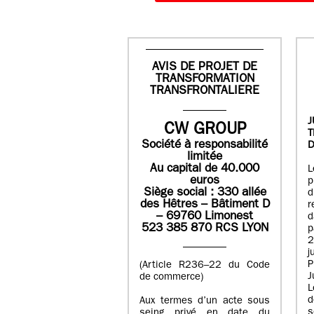
AVIS DE PROJET DE
TRANSFORMATION
TRANSFRONTALIERE
J
CW GROUP
Société à responsabilité
D
limitée
Au capital de 40.000
L
euros
p
Siège social : 330 allée
des Hêtres – Bâtiment D
r
– 69760 Limonest
d
523 385 870 RCS LYON
p
2
j
P
(Article R236–22 du Code
J
de commerce)
L
d
Aux termes d’un acte sous
seing privé en date du