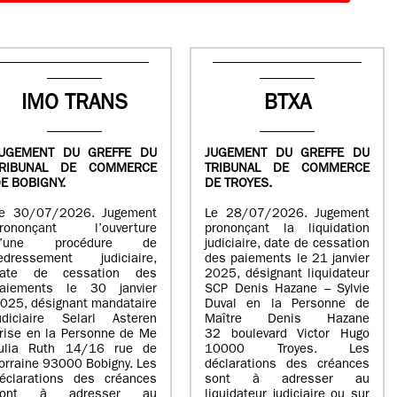
IMO TRANS
BTXA
UGEMENT DU GREFFE DU
JUGEMENT DU GREFFE DU
TRIBUNAL DE COMMERCE
TRIBUNAL DE COMMERCE
E BOBIGNY.
DE TROYES.
e 30/07/2026. Jugement
Le 28/07/2026. Jugement
rononçant l’ouverture
prononçant la liquidation
d’une procédure de
judiciaire, date de cessation
edressement judiciaire,
des paiements le 21 janvier
ate de cessation des
2025, désignant liquidateur
aiements le 30 janvier
SCP Denis Hazane – Sylvie
025, désignant mandataire
Duval en la Personne de
udiciaire Selarl Asteren
Maître Denis Hazane
rise en la Personne de Me
32 boulevard Victor Hugo
ulia Ruth 14/16 rue de
10000 Troyes. Les
orraine 93000 Bobigny. Les
déclarations des créances
éclarations des créances
sont à adresser au
sont à adresser au
liquidateur judiciaire ou sur