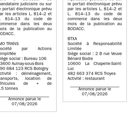
andataire judiciaire ou sur
le portail électronique prévu
e portail électronique prévu
par les articles L. 814–2 et
ar les articles L. 814–2 et
L. 814–13 du code de
L. 814–13 du code de
commerce dans les deux
ommerce dans les deux
mois de la publication au
ois de la publication au
BODACC.
ODACC.
BTXA
MO TRANS
Société à Responsabilité
Société par Actions
Limitée
implifiée
Siège social : 2 B rue Veuve
iège social : Bureau 106
Bénard Bodie
3600 Aulnay-sous-Bois
10600 La Chapelle-Saint-
90 684 123 RCS Bobigny
Luc
ctivité : déménagement,
482 663 374 RCS Troyes
ransports, location de
Activité : restaurant
véhicules de + de
.5 tonnes
Annonce parue le
07/08/2026
Annonce parue le
07/08/2026