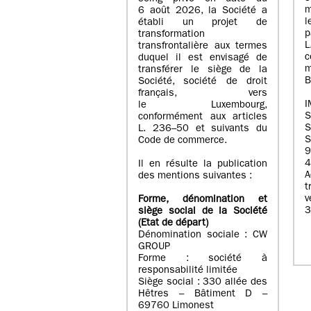
m
6 août 2026, la Société a
l
établi un projet de
p
transformation
transfrontalière aux termes
c
duquel il est envisagé de
m
transférer le siège de la
B
Société, société de droit
français, vers
I
le Luxembourg,
conformément aux articles
S
L. 236–50 et suivants du
S
Code de commerce.
9
4
Il en résulte la publication
A
des mentions suivantes :
t
Forme, dénomination et
3
siège social de la Société
(Etat
de départ
)
Dénomination sociale : CW
GROUP
Forme : société à
responsabilité limitée
Siège social : 330 allée des
Hêtres – Bâtiment D –
69760 Limonest