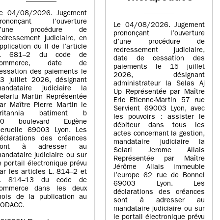
e 04/08/2026. Jugement
rononçant l’ouverture
Le 04/08/2026. Jugement
d’une procédure de
prononçant l’ouverture
edressement judiciaire, en
d’une procédure de
pplication du II de l’article
redressement judiciaire,
L. 681–2 du code de
date de cessation des
commerce, date de
paiements le 15 juillet
essation des paiements le
2026, désignant
3 juillet 2026, désignant
administrateur la Selas Aj
andataire judiciaire la
Up Représentée par Maître
elarlu Martin Représentée
Eric Etienne-Martin 57 rue
ar Maître Pierre Martin le
Servient 69003 Lyon, avec
britannia batiment b
les pouvoirs : assister le
20 boulevard Eugène
débiteur dans tous les
eruelle 69003 Lyon. Les
actes concernant la gestion,
éclarations des créances
mandataire judiciaire la
sont à adresser au
Selarl Jerome Allais
andataire judiciaire ou sur
Représentée par Maître
e portail électronique prévu
Jérôme Allais immeuble
ar les articles L. 814–2 et
l’europe 62 rue de Bonnel
L. 814–13 du code de
69003 Lyon. Les
ommerce dans les deux
déclarations des créances
ois de la publication au
sont à adresser au
ODACC.
mandataire judiciaire ou sur
le portail électronique prévu