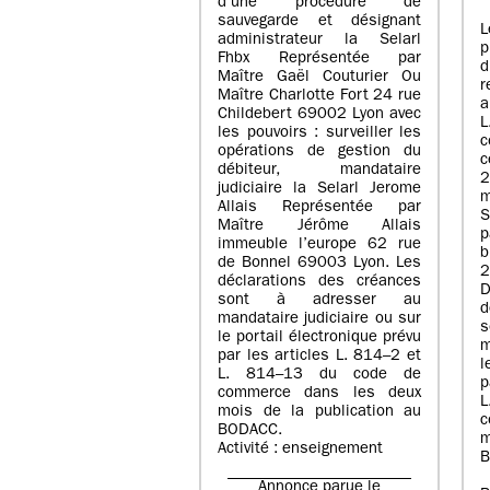
d’une procédure de
sauvegarde et désignant
L
administrateur la Selarl
p
Fhbx Représentée par
Maître Gaël Couturier Ou
r
Maître Charlotte Fort 24 rue
a
Childebert 69002 Lyon avec
les pouvoirs : surveiller les
opérations de gestion du
c
débiteur, mandataire
2
judiciaire la Selarl Jerome
m
Allais Représentée par
S
Maître Jérôme Allais
p
immeuble l’europe 62 rue
de Bonnel 69003 Lyon. Les
déclarations des créances
D
sont à adresser au
d
mandataire judiciaire ou sur
le portail électronique prévu
m
par les articles L. 814–2 et
l
L. 814–13 du code de
p
commerce dans les deux
mois de la publication au
c
BODACC.
m
Activité : enseignement
B
Annonce parue le