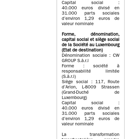
Capital social :
40.000 euros divisé en
31.000 parts sociales
d’environ 1,29 euros de
valeur nominale
Forme, dénomination
,
capital social
et siège social
de la Société au Luxembourg
(Etat d
e destination
)
Dénomination sociale : CW
GROUP S.à.r.l
Forme : société à
responsabilité limitée
(S.à.r.l)
Siège social : 117, Route
d’Arlon, L-8009 Strassen
(Grand-Duché de
Luxembourg)
Capital social :
40.000 euros divisé en
31.000 parts sociales
d’environ 1,29 euros de
valeur nominale
La transformation