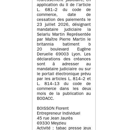
redressement judiciaire, en
application du II de l’article
L. 681–2 du code de
commerce, date de
cessation des paiements le
23 juillet 2026, désignant
mandataire judiciaire la
Selarlu Martin Représentée
par Maître Pierre Martin le
britannia batiment b
20 boulevard Eugène
Deruelle 69003 Lyon. Les
déclarations des créances
sont à adresser au
mandataire judiciaire ou sur
le portail électronique prévu
par les articles L. 814–2 et
L. 814–13 du code de
commerce dans les deux
mois de la publication au
BODACC.
BOISSON Florent
Entrepreneur Individuel
45 rue Jean Jaurès
69330 Meyzieu
Activité : tabac presse jeux