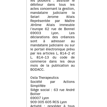
les pouvoirs : assister le
débiteur dans tous les
actes concernant la gestion,
mandataire judiciaire la
Selarl Jerome Allais
Représentée par Maître
Jérôme Allais immeuble
l’europe 62 rue de Bonnel
69003 Lyon. Les
déclarations des créances
sont à adresser au
mandataire judiciaire ou sur
le portail électronique prévu
par les articles L. 814–2 et
L. 814–13 du code de
commerce dans les deux
mois de la publication au
BODACC.
Osta Therapeutics
Société par Actions
Simplifiée
Siège social : 63 rue André
Bollier
69007 Lyon
909 005 605 RCS Lyon
Activité : procéder à tous