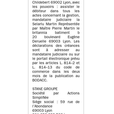
Childebert 69002 Lyon, avec
les pouvoirs : assister le
débiteur dans tous les
actes concernant la gestion,
mandataire judiciaire la
Selarlu Martin Représentée
par Maître Pierre Martin le
britannia batiment b
20 boulevard Eugène
Deruelle 69003 Lyon. Les
déclarations des créances
sont à adresser au
mandataire judiciaire ou sur
le portail électronique prévu
par les articles L. 814–2 et
L. 814–13 du code de
commerce dans les deux
mois de la publication au
BODACC.
STANE GROUPE
Société par Actions
Simplifiée
Siège social : 59 rue de
l’Abondance
69003 Lyon