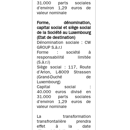
31.000 parts sociales
d’environ 1,29 euros de
valeur nominale
Forme, dénomination
,
capital social
et siège social
de la Société au Luxembourg
(Etat d
e destination
)
Dénomination sociale : CW
GROUP S.à.r.l
Forme : société à
responsabilité limitée
(S.à.r.l)
Siège social : 117, Route
d’Arlon, L-8009 Strassen
(Grand-Duché de
Luxembourg)
Capital social :
40.000 euros divisé en
31.000 parts sociales
d’environ 1,29 euros de
valeur nominale
La transformation
transfrontalière prendra
effet à la date