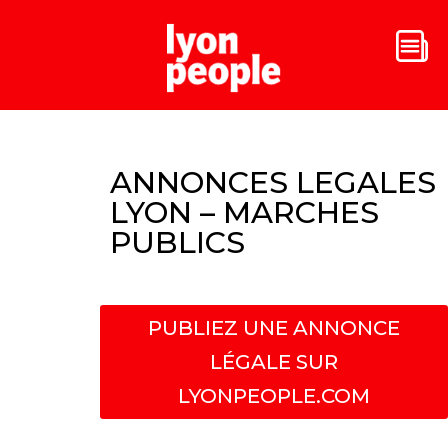
ANNONCES LEGALES
LYON – MARCHES
PUBLICS
PUBLIEZ UNE ANNONCE
LÉGALE SUR
LYONPEOPLE.COM