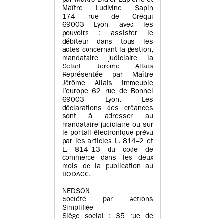
par Maître Didier Lapierre et
Maître Ludivine Sapin
174 rue de Créqui
69003 Lyon, avec les
pouvoirs : assister le
débiteur dans tous les
actes concernant la gestion,
mandataire judiciaire la
Selarl Jerome Allais
Représentée par Maître
Jérôme Allais immeuble
l’europe 62 rue de Bonnel
69003 Lyon. Les
déclarations des créances
sont à adresser au
mandataire judiciaire ou sur
le portail électronique prévu
par les articles L. 814–2 et
L. 814–13 du code de
commerce dans les deux
mois de la publication au
BODACC.
NEDSON
Société par Actions
Simplifiée
Siège social : 35 rue de