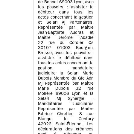
de Bonnel 69003 Lyon, avec
les pouvoirs : assister le
débiteur dans tous les
actes concernant la gestion
et Selarl Aj Partenaires,
Représentée par Maître
Jean-Baptiste Audras et
Maître Jérôme Abadie
22 rue du Cordier Cs
30107 01003 Bourg-en-
Bresse, avec les pouvoirs :
assister le débiteur dans
tous les actes concernant la
gestion, mandataire
judiciaire la Selarl Marie
Dubois Membre du Gie Adn
Mj Représentée par Maître
Marie Dubois 32 rue
Molière 69006 Lyon et la
Selarl Mj Synergie –
Mandataires Judiciaires
Représentée par Maître
Fabrice Chretien 8 rue
Blanqui le Century
42026 Saint-Étienne. Les
déclarations des créances