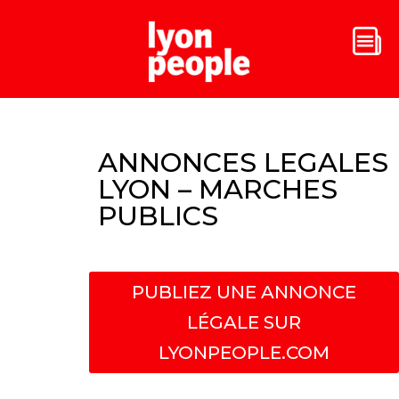
ANNONCES LEGALES
LYON – MARCHES
PUBLICS
PUBLIEZ UNE ANNONCE
LÉGALE SUR
LYONPEOPLE.COM