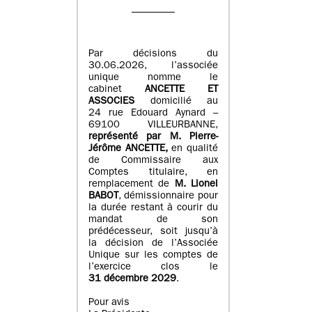
Par décisions du
30.06.2026, l’associée
unique nomme le
cabinet
ANCETTE ET
ASSOCIES
domicilié au
24 rue Edouard Aynard –
69100 VILLEURBANNE,
r
eprésenté par M
.
Pierre
-
Jérôme ANCETTE,
en qualité
de Commissaire aux
Comptes titulaire, en
remplacement de
M
.
Lionel
BABOT
, démissionnaire pour
la durée restant à courir du
mandat de son
prédécesseur, soit jusqu’à
la décision de l’Associée
Unique sur les comptes de
l’exercice clos le
31 décembre 2029
.
Pour avis