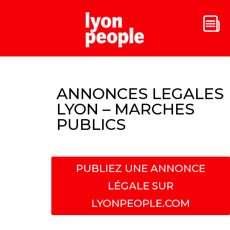
ANNONCES LEGALES
LYON – MARCHES
PUBLICS
PUBLIEZ UNE ANNONCE
LÉGALE SUR
LYONPEOPLE.COM