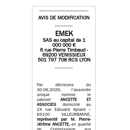
AVIS DE MODIFICATION
EMEK
SAS
au capital de
1
0
00 000
€
6 rue Pierre Timbaud -
69200 VENISSIEUX
501 797 708 RCS LYON
Par décisions du
30.06.2026, l’associée
unique nomme le
cabinet
ANCETTE ET
ASSOCIES
domicilié au
24 rue Edouard Aynard –
69100 VILLEURBANNE,
r
eprésenté par M
.
Pierre
-
Jérôme ANCETTE,
en qualité
de Commissaire aux