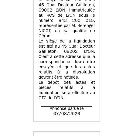
le siège social est situé
45 Quai Docteur Gailleton,
69002 LYON
, immatriculée
au
RCS de LYON sous le
numéro 843 200 015
,
représentée par
M. Bérenger
NICOT
, en sa qualité de
Gérant.
Le siège de la liquidation
est fixé au
45 Quai Docteur
Gailleton, 69002 LYON
.
C’est à cette adresse que la
correspondance devra être
envoyée et que les actes
relatifs à la dissolution
devront être notifiés.
Le dépôt des actes et
pièces relatifs à la
liquidation sera effectué au
GTC de
LYON
.
Annonce parue le
07/08/2026