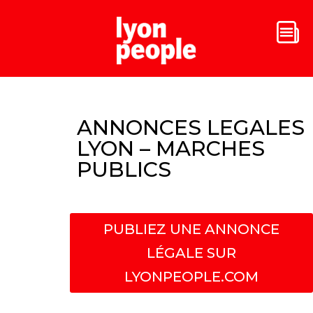
ANNONCES LEGALES
LYON – MARCHES
PUBLICS
PUBLIEZ UNE ANNONCE
LÉGALE SUR
LYONPEOPLE.COM