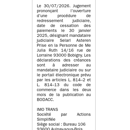
Le 30/07/2026. Jugement
prononçant l’ouverture
d’une procédure de
redressement judiciaire,
date de cessation des
paiements le 30 janvier
2025, désignant mandataire
judiciaire Selarl Asteren
Prise en la Personne de Me
Julia Ruth 14/16 rue de
Lorraine 93000 Bobigny. Les
déclarations des créances
sont à adresser au
mandataire judiciaire ou sur
le portail électronique prévu
par les articles L. 814–2 et
L. 814–13 du code de
commerce dans les deux
mois de la publication au
BODACC.
IMO TRANS
Société par Actions
Simplifiée
Siège social : Bureau 106
93600 Aulnay-sous-Bois