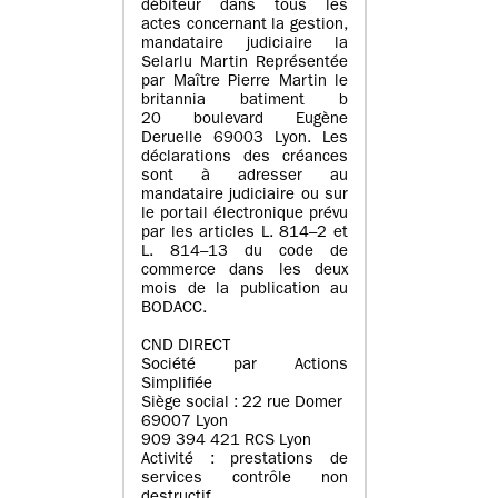
débiteur dans tous les
actes concernant la gestion,
mandataire judiciaire la
Selarlu Martin Représentée
par Maître Pierre Martin le
britannia batiment b
20 boulevard Eugène
Deruelle 69003 Lyon. Les
déclarations des créances
sont à adresser au
mandataire judiciaire ou sur
le portail électronique prévu
par les articles L. 814–2 et
L. 814–13 du code de
commerce dans les deux
mois de la publication au
BODACC.
CND DIRECT
Société par Actions
Simplifiée
Siège social : 22 rue Domer
69007 Lyon
909 394 421 RCS Lyon
Activité : prestations de
services contrôle non