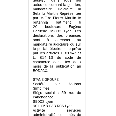
débiteur dans tous les
actes concernant la gestion,
mandataire judiciaire la
Selarlu Martin Représentée
par Maître Pierre Martin le
britannia batiment b
20 boulevard Eugène
Deruelle 69003 Lyon. Les
déclarations des créances
sont à adresser au
mandataire judiciaire ou sur
le portail électronique prévu
par les articles L. 814–2 et
L. 814–13 du code de
commerce dans les deux
mois de la publication au
BODACC.
STANE GROUPE
Société par Actions
Simplifiée
Siège social : 59 rue de
l’Abondance
69003 Lyon
901 658 633 RCS Lyon
Activité : services
administratifs combinés de