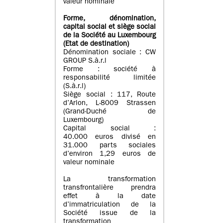
valeur nominale
Forme, dénomination
,
capital social
et siège social
de la Société au Luxembourg
(Etat d
e destination
)
Dénomination sociale : CW
GROUP S.à.r.l
Forme : société à
responsabilité limitée
(S.à.r.l)
Siège social : 117, Route
d’Arlon, L-8009 Strassen
(Grand-Duché de
Luxembourg)
Capital social :
40.000 euros divisé en
31.000 parts sociales
d’environ 1,29 euros de
valeur nominale
La transformation
transfrontalière prendra
effet à la date
d’immatriculation de la
Société issue de la
transformation