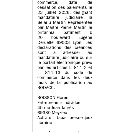
commerce, date de
cessation des paiements le
23 juillet 2026, désignant
mandataire judiciaire la
Selarlu Martin Représentée
par Maître Pierre Martin le
britannia batiment b
20 boulevard Eugène
Deruelle 69003 Lyon. Les
déclarations des créances
sont à adresser au
mandataire judiciaire ou sur
le portail électronique prévu
par les articles L. 814–2 et
L. 814–13 du code de
commerce dans les deux
mois de la publication au
BODACC.
BOISSON Florent
Entrepreneur Individuel
45 rue Jean Jaurès
69330 Meyzieu
Activité : tabac presse jeux
librairie