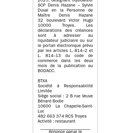
2025, désignant liquidateur
SCP Denis Hazane – Sylvie
Duval en la Personne de
Maître Denis Hazane
32 boulevard Victor Hugo
10000 Troyes. Les
déclarations des créances
sont à adresser au
liquidateur judiciaire ou sur
le portail électronique prévu
par les articles L. 814–2 et
L. 814–13 du code de
commerce dans les deux
mois de la publication au
BODACC.
BTXA
Société à Responsabilité
Limitée
Siège social : 2 B rue Veuve
Bénard Bodie
10600 La Chapelle-Saint-
Luc
482 663 374 RCS Troyes
Activité : restaurant
Annonce parue le