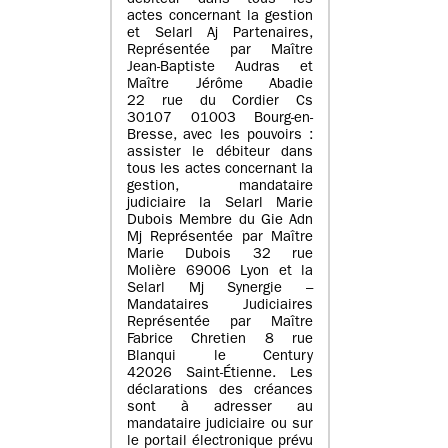
débiteur dans tous les
actes concernant la gestion
et Selarl Aj Partenaires,
Représentée par Maître
Jean-Baptiste Audras et
Maître Jérôme Abadie
22 rue du Cordier Cs
30107 01003 Bourg-en-
Bresse, avec les pouvoirs :
assister le débiteur dans
tous les actes concernant la
gestion, mandataire
judiciaire la Selarl Marie
Dubois Membre du Gie Adn
Mj Représentée par Maître
Marie Dubois 32 rue
Molière 69006 Lyon et la
Selarl Mj Synergie –
Mandataires Judiciaires
Représentée par Maître
Fabrice Chretien 8 rue
Blanqui le Century
42026 Saint-Étienne. Les
déclarations des créances
sont à adresser au
mandataire judiciaire ou sur
le portail électronique prévu