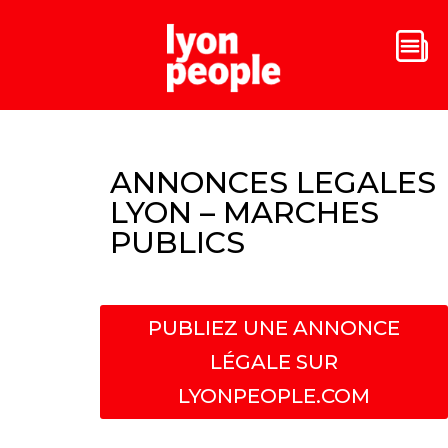
ANNONCES LEGALES
LYON – MARCHES
PUBLICS
PUBLIEZ UNE ANNONCE
LÉGALE SUR
LYONPEOPLE.COM