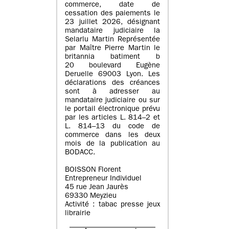
commerce, date de
cessation des paiements le
23 juillet 2026, désignant
mandataire judiciaire la
Selarlu Martin Représentée
par Maître Pierre Martin le
britannia batiment b
20 boulevard Eugène
Deruelle 69003 Lyon. Les
déclarations des créances
sont à adresser au
mandataire judiciaire ou sur
le portail électronique prévu
par les articles L. 814–2 et
L. 814–13 du code de
commerce dans les deux
mois de la publication au
BODACC.
BOISSON Florent
Entrepreneur Individuel
45 rue Jean Jaurès
69330 Meyzieu
Activité : tabac presse jeux
librairie