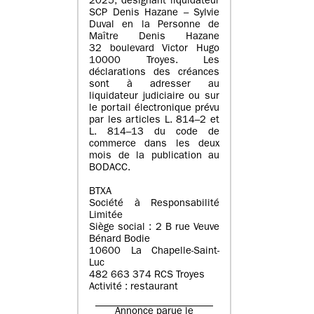
2025, désignant liquidateur
SCP Denis Hazane – Sylvie
Duval en la Personne de
Maître Denis Hazane
32 boulevard Victor Hugo
10000 Troyes. Les
déclarations des créances
sont à adresser au
liquidateur judiciaire ou sur
le portail électronique prévu
par les articles L. 814–2 et
L. 814–13 du code de
commerce dans les deux
mois de la publication au
BODACC.
BTXA
Société à Responsabilité
Limitée
Siège social : 2 B rue Veuve
Bénard Bodie
10600 La Chapelle-Saint-
Luc
482 663 374 RCS Troyes
Activité : restaurant
Annonce parue le