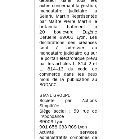
débiteur dans tous les
actes concernant la gestion,
mandataire judiciaire la
Selarlu Martin Représentée
par Maître Pierre Martin le
britannia batiment b
20 boulevard Eugène
Deruelle 69003 Lyon. Les
déclarations des créances
sont à adresser au
mandataire judiciaire ou sur
le portail électronique prévu
par les articles L. 814–2 et
L. 814–13 du code de
commerce dans les deux
mois de la publication au
BODACC.
STANE GROUPE
Société par Actions
Simplifiée
Siège social : 59 rue de
l’Abondance
69003 Lyon
901 658 633 RCS Lyon
Activité : services
administratifs combinés de