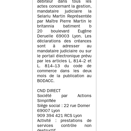
débiteur dans tous les
actes concernant la gestion,
mandataire judiciaire la
Selarlu Martin Représentée
par Maître Pierre Martin le
britannia batiment b
20 boulevard Eugène
Deruelle 69003 Lyon. Les
déclarations des créances
sont à adresser au
mandataire judiciaire ou sur
le portail électronique prévu
par les articles L. 814–2 et
L. 814–13 du code de
commerce dans les deux
mois de la publication au
BODACC.
CND DIRECT
Société par Actions
Simplifiée
Siège social : 22 rue Domer
69007 Lyon
909 394 421 RCS Lyon
Activité : prestations de
services contrôle non