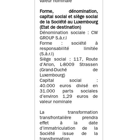
valeur nominale
Forme, dénomination
,
capital social
et siège social
de la Société au Luxembourg
(Etat d
e destination
)
Dénomination sociale : CW
GROUP S.à.r.l
Forme : société à
responsabilité limitée
(S.à.r.l)
Siège social : 117, Route
d’Arlon, L-8009 Strassen
(Grand-Duché de
Luxembourg)
Capital social :
40.000 euros divisé en
31.000 parts sociales
d’environ 1,29 euros de
valeur nominale
La transformation
transfrontalière prendra
effet à la date
d’immatriculation de la
Société issue de la
transformation