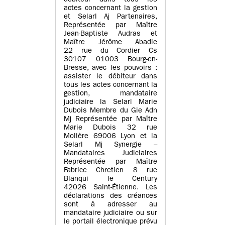
débiteur dans tous les
actes concernant la gestion
et Selarl Aj Partenaires,
Représentée par Maître
Jean-Baptiste Audras et
Maître Jérôme Abadie
22 rue du Cordier Cs
30107 01003 Bourg-en-
Bresse, avec les pouvoirs :
assister le débiteur dans
tous les actes concernant la
gestion, mandataire
judiciaire la Selarl Marie
Dubois Membre du Gie Adn
Mj Représentée par Maître
Marie Dubois 32 rue
Molière 69006 Lyon et la
Selarl Mj Synergie –
Mandataires Judiciaires
Représentée par Maître
Fabrice Chretien 8 rue
Blanqui le Century
42026 Saint-Étienne. Les
déclarations des créances
sont à adresser au
mandataire judiciaire ou sur
le portail électronique prévu