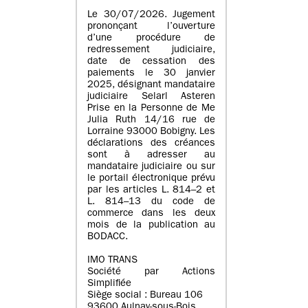
Le 30/07/2026. Jugement
prononçant l’ouverture
d’une procédure de
redressement judiciaire,
date de cessation des
paiements le 30 janvier
2025, désignant mandataire
judiciaire Selarl Asteren
Prise en la Personne de Me
Julia Ruth 14/16 rue de
Lorraine 93000 Bobigny. Les
déclarations des créances
sont à adresser au
mandataire judiciaire ou sur
le portail électronique prévu
par les articles L. 814–2 et
L. 814–13 du code de
commerce dans les deux
mois de la publication au
BODACC.
IMO TRANS
Société par Actions
Simplifiée
Siège social : Bureau 106
93600 Aulnay-sous-Bois